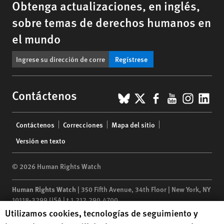
Obtenga actualizaciones, en inglés,
sobre temas de derechos humanos en
el mundo
Regístrese
BlueSky
X
Facebook
YouTub
Insta
Lin
Contáctenos
Footer
Contáctenos
Correcciones
Mapa del sitio
menu
Versión en texto
© 2026 Human Rights Watch
Human Rights Watch
| 350 Fifth Avenue, 34th Floor | New York,
NY
10118-3299
USA
|
t
1.212.290.4700
Human Rights Watch cookie preferences
Utilizamos cookies, tecnologías de seguimiento y
Human Rights Watch
is a 501(C)(3) nonprofit registered in the US