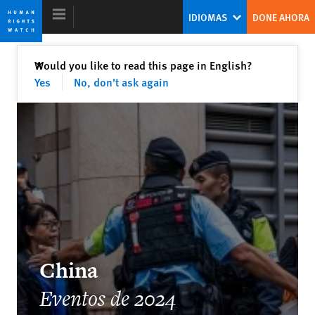
Skip
Skip
IDIOMAS
DONE AHORA
to
to
cookie
main
privacy
content
Cerrar
Would you like to read this page in English?
✕
notice
Yes
No, don't ask again
INFORME MUNDIAL 2025
China
Eventos de 2024