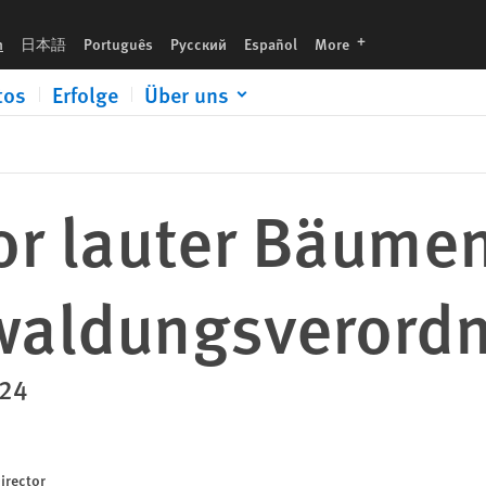
dnung
languages
h
日本語
Português
Русский
Español
More
tos
Erfolge
Über uns
or lauter Bäumen
waldungsverord
024
irector