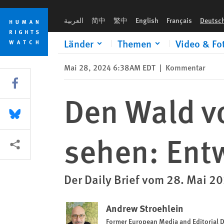
Skip
Skip
Den Wald vor lauter Bäumen nicht sehen: Entwaldungsveror
to
to
العربية
简中
繁中
English
Français
Deutsc
cookie
main
privacy
content
Länder
Themen
Video & Fo
notice
Mai 28, 2024 6:38AM EDT
|
Kommentar
Share this via Facebook
Den Wald v
Share this via Bluesky
sehen: Ent
More sharing options
Der Daily Brief vom 28. Mai 2
Andrew Stroehlein
Former European Media and Editorial D