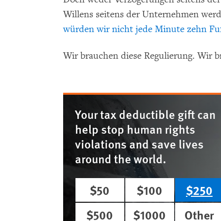
Willens seitens der Unternehmen werd
würden wir nicht jede Minute zehn Fuß
Wir brauchen diese Regulierung. Wir 
Your tax deductible gift can
help stop human rights
violations and save lives
around the world.
$50
$100
$250
$500
$1000
Other