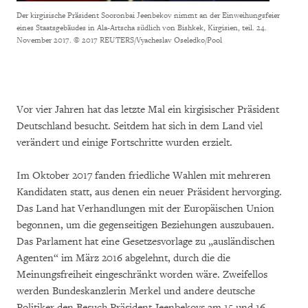
Der kirgisische Präsident Sooronbai Jeenbekov nimmt an der Einweihungsfeier
eines Staatsgebäudes in Ala-Artscha südlich von Bishkek, Kirgisien, teil. 24.
November 2017.
© 2017 REUTERS/Vyacheslav Oseledko/Pool
Vor vier Jahren hat das letzte Mal ein kirgisischer Präsident
Deutschland besucht. Seitdem hat sich in dem Land viel
verändert und einige Fortschritte wurden erzielt.
Im Oktober 2017 fanden friedliche Wahlen mit mehreren
Kandidaten statt, aus denen ein neuer Präsident hervorging.
Das Land hat Verhandlungen mit der Europäischen Union
begonnen, um die gegenseitigen Beziehungen auszubauen.
Das Parlament hat eine Gesetzesvorlage zu „ausländischen
Agenten“ im März 2016 abgelehnt, durch die die
Meinungsfreiheit eingeschränkt worden wäre. Zweifellos
werden Bundeskanzlerin Merkel und andere deutsche
Politiker den Besuch Präsident Jeenbekovs am 15 und 16.