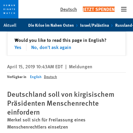
Deutsch
JETZT SPENDEN
Open
Skip
Skip
Aktuell
Die Krise im Nahen Osten
Israel/Palästina
Russland
to
to
cookie
main
Schließen
Would you like to read this page in English?
✕
privacy
content
Yes
No, don't ask again
notice
April 15, 2019 10:43AM EDT
|
Meldungen
Verfügbar in
English
Deutsch
Deutschland soll von kirgisischem
Präsidenten Menschenrechte
einfordern
Merkel soll sich für Freilassung eines
Menschenrechtlers einsetzen