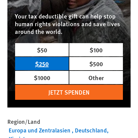
Your tax deductible gift can help stop
human rights violations and save lives
around the world.
$50
$100
$250
$500
$1000
Other
JETZT SPENDEN
Region/Land
Europa und Zentralasien
Deutschland