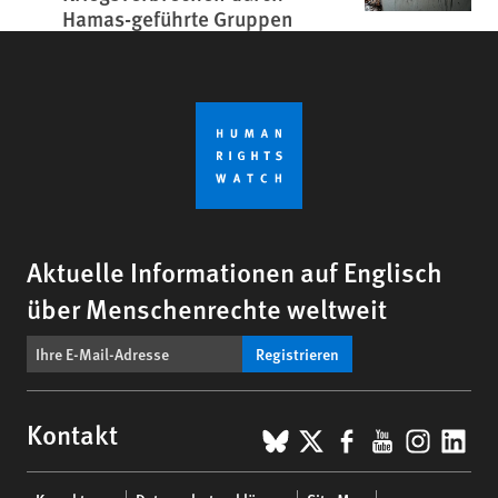
Hamas-geführte Gruppen
Aktuelle Informationen auf Englisch
über Menschenrechte weltweit
Registrieren
BlueSky
X
Facebook
YouTub
Insta
Lin
Kontakt
Footer