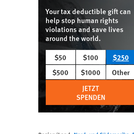
Your tax deductible gift can
help stop human rights
violations and save lives
around the world.
$50
$100
$250
$500
$1000
Other
JETZT
SPENDEN