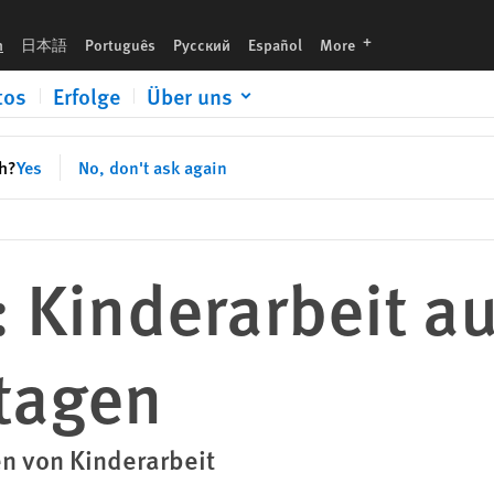
languages
h
日本語
Português
Русский
Español
More
tos
Erfolge
Über uns
sh?
Yes
No, don't ask again
: Kinderarbeit au
tagen
en von Kinderarbeit