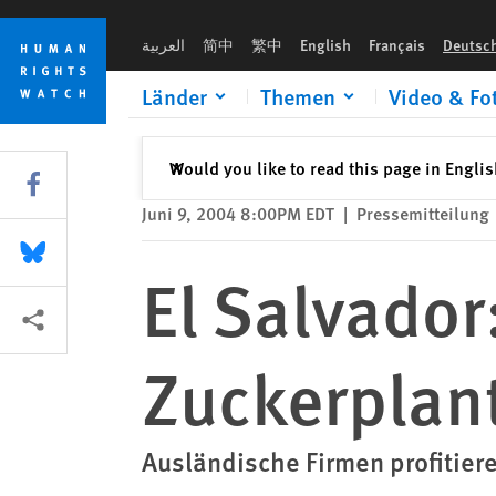
Skip
Skip
El Salvador: Kinderarbeit auf Zuckerplantagen
to
to
العربية
简中
繁中
English
Français
Deutsc
cookie
main
privacy
content
Länder
Themen
Video & Fo
notice
Schließen
Would you like to read this page in Engli
✕
Share this via Facebook
Juni 9, 2004 8:00PM EDT
|
Pressemitteilung
Share this via Bluesky
El Salvador
More sharing options
Zuckerplan
Ausländische Firmen profitier