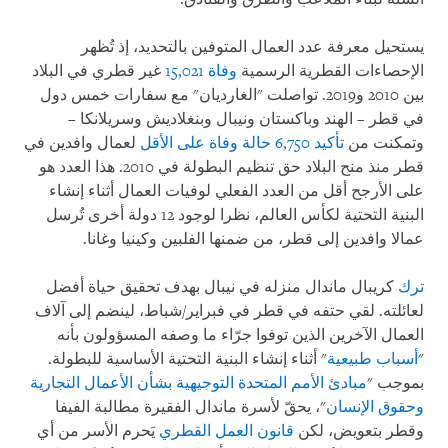
يستحيل معرفة عدد العمال المتوفين بالتحديد، إذ تُظهر
الإحصاءات القطرية الرسمية
وفاة 15,021
غير قطري في البلاد
بين 2010 و2019. تواصلت "الغارديان" مع سفارات خمس دول
في قطر – الهند وباكستان ونيبال وبنغلاديش وسريلانكا –
وتمكنت من
تأكيد 6,750 حالة وفاة على الأقل
لعمال وافدين في
قطر منذ منح البلاد حق تنظيم البطولة في 2010. هذا العدد هو
على الأرجح أقل من العدد الفعلي لوفيات العمال أثناء إنشاء
البنية التحتية لكأس العالم، نظرا لوجود 12 دولة أخرى تُرسل
عمالا وافدين إلى قطر، من ضمنها الفلبين وكينيا وغانا.
ترك
كريبال ماندال منزله في نيبال بهدف تحقيق حياة أفضل
لعائلته. لقي حتفه في قطر في فبراير/شباط، لينضم إلى آلاف
العمال الآخرين الذين توفوا جرّاء ما وصفه المسؤولون بأنه
"
أسباب طبيعية
" أثناء إنشاء البنية التحتية الأساسية للبطولة.
بموجب "
مبادئ الأمم المتحدة التوجيهية بشأن الأعمال التجارية
وحقوق الإنسان
"، يحقّ لأسرة ماندال الفقيرة مطالبة الفيفا
وقطر بتعويض، لكن
قانون العمل القطري
يَحرم الأسر من أي