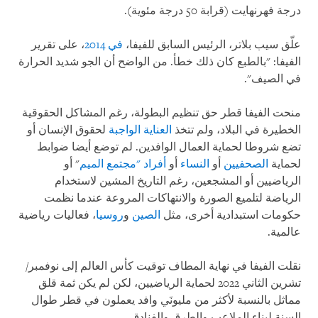
درجة فهرنهايت (قرابة 50 درجة مئوية).
علّق سيب بلاتر، الرئيس السابق للفيفا،
في 2014
، على تقرير
الفيفا: "بالطبع كان ذلك خطأ. من الواضح أن الجو شديد الحرارة
في الصيف".
منحت الفيفا قطر حق تنظيم البطولة، رغم المشاكل الحقوقية
الخطيرة في البلاد، ولم تتخذ
العناية الواجبة
لحقوق الإنسان أو
تضع شروطا لحماية العمال الوافدين. لم توضع أيضا ضوابط
لحماية
الصحفيين
أو
النساء
أو
أفراد "مجتمع الميم
" أو
الرياضيين أو المشجعين، رغم التاريخ المشين لاستخدام
الرياضة لتلميع الصورة والانتهاكات المروعة عندما نظمت
حكومات استبدادية أخرى، مثل
الصين
و
روسيا
، فعاليات رياضية
عالمية.
نقلت الفيفا في نهاية المطاف توقيت كأس العالم إلى نوفمبر/
تشرين الثاني 2022 لحماية الرياضيين، لكن لم يكن ثمة قلق
مماثل بالنسبة لأكثر من مليونَي وافد يعملون في قطر طوال
السنة لبناء الملاعب والطرق والفنادق.