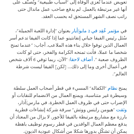
تعويض عندما تُعزى الوفاة إلى "أسباب طبيعية" وتُصنّف على
أنها غير مرتبطة بالعمل. لم يدفع صاحب عمل ماندال حتى
راتب نصف الشهر المستحق له بحسب العقد.
في
مؤتمر عُقِد في 2 مايو/أيار
بعنوان "إدارة اللعبة الجميلة"،
سُئل رئيس الفيفا جياني إنفانتينو عما إذا كانت الفيفا تدعم أسر
العمال الذين توفوا خلال بناء هذه الملاعب. أجاب: "عندما تمنح
شخصا ما عملا، فأنت تمنحه الكرامة والفخر، حتى لو كانت
الظروف صعبة ".
أضاف لاحقا
: "الآن، ربما توفي 6 آلاف شخص
في أعمال أخرى وما إلى ذلك... [لكن] الفيفا ليست شرطة
العالم".
يمنح
نظام
"الكفالة" المسيء في قطر أصحاب العمل سلطة
وسيطرة غير متناسبة، ويمنع العمال من الانضمام للنقابات أو
الإضراب حتى في ظروف العمل الخطرة. في مارس/آذار،
وثقت
"هيومن رايتس ووتش" سرقة شركة إنشاءات قطرية
بارزة مع مشاريع مرتبطة بالفيفا للأجور. لا يزال من المعتاد أن
يدفع معظم العمال الوافدين في قطر رسوم توظيف باهظة
يمكن أن تشكّل بدورها شكلا من أشكال عبودية الديون.