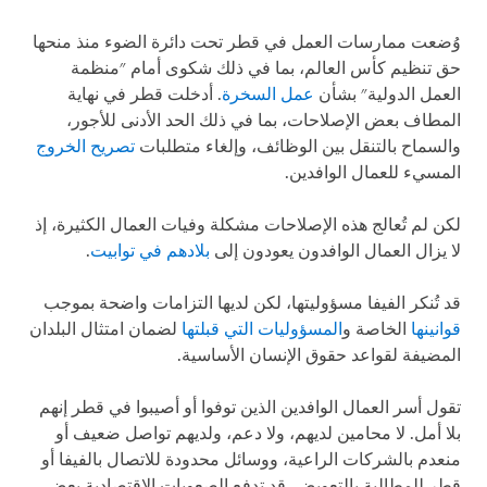
وُضعت ممارسات العمل في قطر تحت دائرة الضوء منذ منحها
حق تنظيم كأس العالم، بما في ذلك شكوى أمام "منظمة
العمل الدولية" بشأن
عمل السخرة
. أدخلت قطر في نهاية
المطاف بعض الإصلاحات، بما في ذلك الحد الأدنى للأجور،
والسماح بالتنقل بين الوظائف، وإلغاء متطلبات
تصريح الخروج
المسيء للعمال الوافدين.
لكن لم تُعالج هذه الإصلاحات مشكلة وفيات العمال الكثيرة، إذ
لا يزال العمال الوافدون يعودون إلى
بلادهم في توابيت
.
قد تُنكر الفيفا مسؤوليتها، لكن لديها التزامات واضحة بموجب
قوانينها
الخاصة و
المسؤوليات التي قبلتها
لضمان امتثال البلدان
المضيفة لقواعد حقوق الإنسان الأساسية.
تقول أسر العمال الوافدين الذين توفوا أو أصيبوا في قطر إنهم
بلا أمل. لا محامين لديهم، ولا دعم، ولديهم تواصل ضعيف أو
منعدم بالشركات الراعية، ووسائل محدودة للاتصال بالفيفا أو
قطر للمطالبة بالتعويض. قد تدفع الصعوبات الاقتصادية بعض