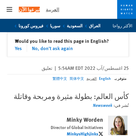
العربية
تبرعوا الآن
 menu
Skip
Skip
الأكثر رواجا
العراق
السعودية
سوريا
فيروس كورونا
to
to
cookie
main
إغلاق
Would you like to read this page in English?
✕
content
privacy
Yes
No, don't ask again
notice
25 اغسطس/آب 2022 5:54AM EDT
|
تعليق
متوفر بـ
English
العربية
简体中文
繁體中文
كأس العالم: بطولة مثيرة ومربحة وقاتلة
نُشر في:
Newsweek
Minky Worden
Director of Global Initiatives
MinkysHighjinks
MinkysHighjinks