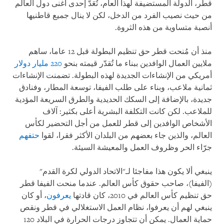
قطر، الدولة المستضيفة لهذا العام، تُعَدّ إحدى أغنى دول العالم
من حيث نصيب الفرد من الدخل، لكن لا ينال جميع قاطنيها
أنصبة متساوية من هذه الثروة.
منذ أن مُنحت قطر حق تنظيم البطولة قبل 12 عاما، ساهم
ملايين العمال الوافدين ببناء ما تُقدّر قيمته بنحو
220 مليار دولار
أمريكي من الإنشاءات الجديدة لهذه البطولة. تضمنت الإنشاءات
ثمانية ملاعب، وبناء على طلب الفيفا، توسعة المطار، وفنادق
جديدة، بالإضافة إلى السكك الحديدية والطرق السريعة المؤدية
للملاعب. لكن كانت التكلفة البشرية أعلى بكثير: آلاف
الأشخاص الوافدين إلى قطر للعمل من أجل التحضير لكأس
العالم، والذين جاء بعضهم من البلدان الأكثر فقرا، لقوا
حتفهم
جرّاء الحر وظروف العمل والمعيشة السيئة.
ينبغي ألا يكون هذا مفاجئا لـ"الاتحاد الدولي لكرة القدم"
(الفيفا)، صاحب حقوق كأس العالم. عندما منحت الفيفا قطر
حق تنظيم كأس العالم في 2010، كان قادتها
يعرفون
، أو كان
ينبغي لهم أن يعرفوا، نظام العمل الاستغلالي في قطر ونقص
حماية العمال. يمكن أن تتجاوز درجات الحرارة في البلاد 120