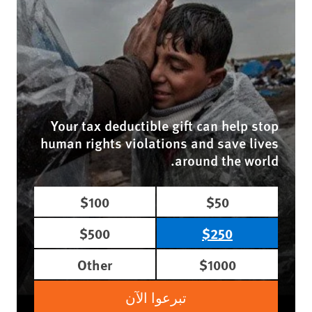
Your tax deductible gift can help stop
human rights violations and save lives
around the world.
$100
$50
$500
$250
Other
$1000
تبرعوا الآن