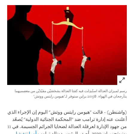
Click to expand Image
رسم لميزان العدالة استُبدِلت فيه كفتا العدالة بشخصَيْن مقيّدَيْن من معصميهما
يتأرجحان في الهواء.
©2015 براين ستوفر لـ"هيومن رايتس ووتش"
(واشنطن) - قالت "هيومن رايتس ووتش" اليوم إن الإجراء الذي
أعلنت عنه إدارة ترامب ضد "المحكمة الجنائية الدولية" يُصعّد
من جهود الإدارة لعرقلة العدالة لضحايا الجرائم الجسيمة. في 11
يونيو/حزيران 2020، أصدر الرئيس دونالد ترامب
أمرا تنفيذيا