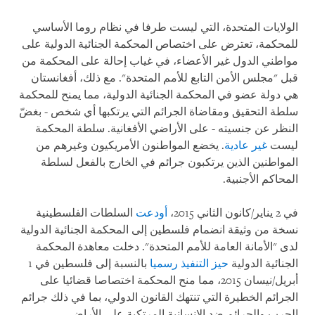
الولايات المتحدة، التي ليست طرفا في نظام روما الأساسي
للمحكمة، تعترض على اختصاص المحكمة الجنائية الدولية على
مواطني الدول غير الأعضاء، في غياب إحالة على المحكمة من
قبل "مجلس الأمن التابع للأمم المتحدة". مع ذلك، أفغانستان
هي دولة عضو في المحكمة الجنائية الدولية، مما يمنح للمحكمة
سلطة التحقيق ومقاضاة الجرائم التي يرتكبها أي شخص - بغضّ
النظر عن جنسيته - على الأراضي الأفغانية. سلطة المحكمة
ليست
غير عادية
. يخضع المواطنون الأمريكيون وغيرهم من
المواطنين الذين يرتكبون جرائم في الخارج بالفعل لسلطة
المحاكم الأجنبية.
في 2 يناير/كانون الثاني 2015،
أودعت
السلطات الفلسطينية
نسخة من وثيقة انضمام فلسطين إلى المحكمة الجنائية الدولية
لدى "الأمانة العامة للأمم المتحدة". دخلت معاهدة المحكمة
الجنائية الدولية
حيز التنفيذ رسميا
بالنسبة إلى فلسطين في 1
أبريل/نيسان 2015، مما منح المحكمة اختصاصا قضائيا على
الجرائم الخطيرة التي تنتهك القانون الدولي، بما في ذلك جرائم
الحرب والجرائم ضد الإنسانية المرتكبة على الأراضي