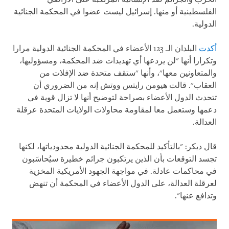
الفلسطينية أو منها. إسرائيل ليست عضوا في المحكمة الجنائية
الدولية.
أكدت
البلدان الـ 123 الأعضاء في المحكمة الجنائية الدولية مرارا
وتكرارا أنها "لن يردعها أي تهديدات ضد المحكمة، ومسؤوليها،
والمتعاونين معها"، وأنها "ستقف متحدة ضد الإفلات من
العقاب". قالت هيومن رايتس ووتش إنه من الضروري أن
تتحدث الدول الأعضاء بصراحة لتوضيح أنها لا تزال قوية في
دعمها وستعمل معا لمقاومة محاولات الولايات المتحدة عرقلة
العدالة.
قال ديكر: "بالتأكيد للمحكمة الجنائية الدولية محدودياتها، لكنها
تجسد التوقعات بأن الذين يرتكبون جرائم خطيرة سيُحاسَبون
في محاكمات عادلة. في مواجهة الجهود الأمريكية المخزية
لعرقلة العدالة، على الدول الأعضاء في المحكمة أن تنهض
وتدافع عنها".