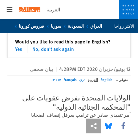
العربية
تبرعوا الآن
 menu
Skip
Skip
الأكثر رواجا
العراق
السعودية
سوريا
فيروس كورونا
to
to
cookie
main
إغلاق
Would you like to read this page in English?
✕
content
privacy
Yes
No, don't ask again
notice
12 يونيو/حزيران 2020 4:28PM EDT
|
بيان صحفي
متوفر بـ
English
العربية
دری
Français
עברית
الولايات المتحدة تفرض عقوبات على
"المحكمة الجنائية الدولية"
أمر تنفيذي صادر عن ترامب يعرقل إنصاف الضحايا
Share this via Facebook
Share this via مشاركة
Share this via Bluesky