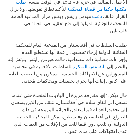
الأعمال القتالية في غزة عام 2014. في الوقت نفسه،
طلب
مكتبها حكما من قضاة المحكمة
لتأكيد نطاق تفويضها، ولا يزال
القرار عالقا.
دعت
هيومن رايتس ووتش مرارا المدعية العامة
للمحكمة الجنائية الدولية إلى فتح تحقيق في الحالة في
فلسطين.
طلبت السلطات في أفغانستان من المدعية العام للمحكمة
الجنائية الدولية إرجاء تحقيقها، زاعمة أنها تستطيع القيام
بإجراءات قضائية ذات مصداقية. قالت هيومن رايتس ووتش إنه
بالنظر إلى
التقاعس المتكرر
للسلطات الأفغانية في محاسبة
المسؤولين عن الانتهاكات الجسيمة، سيكون من الصعب للغاية
على كابول إثبات أنها تجري تحقيقات ومحاكمات مُجدية.
قال ديكر: "إنها مفارقة مريرة أن الولايات المتحدة حتى عندما
تسعى إلى اتفاق سلام في أفغانستان، تنتقم من الذين يسعون
إلى تحقيق العدالة فيما يتعلق بالجرائم المروعة في ذلك
الصراع. في أفغانستان وفلسطين، يمكن للمحكمة الجنائية
الدولية أن تلعب دورا قيما للحد من الإفلات من العقاب الذي
غذى الانتهاكات على مدى عقود".