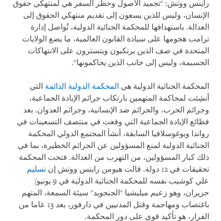
رايتس ووتش: "تجميد الأصول وحظر السفر هي لمنتهكي حقوق
الإنسان، وليس للذين يسعون إلى تقديم منتهكي الحقوق إلى
العدالة. باستهدافها للمحكمة الجنائية الدولية، تُواصل إدارة
ترامب هجومها على سيادة القانون العالمية، ما يضع الولايات
المتحدة في صف الذين يرتكبون ويتسترون على الانتهاكات
الجسيمة، وليس إلى جانب الذين يحاكمونها".
المحكمة الجنائية الدولية هي
المحكمة الدولية الدائمة
التي
أنشِئت لمحاكمة المتهمين بارتكاب جرائم الإبادة الجماعية،
وجرائم الحرب، والجرائم ضد الإنسانية، وجرائم العدوان. بعد
فظائع الإبادة الجماعية التي وقعت في منتصف التسعينات في
رواندا ويوغوسلافيا السابقة، أنشأ المجتمع الدولي المحكمة
الجنائية الدولية لمنع المسؤولين عن الجرائم الخطيرة، بما في
ذلك كبار المسؤولين، من التهرب من العدالة. فتحت المحكمة
تحقيقات في 12 دولة. قالت هيومن رايتس ووتش إن
تسليم
علي كوشيب نفسه للمحكمة الجنائية الدولية في 9 يونيو/
حزيران، وهو زعيم ميليشيا "الجنجويد" سيئة السمعة، المتهم
باغتصاب ومهاجمة وقتل المدنيين في دارفور، بعد 13 عاما من
الفرار، هو تأكيد قوي على دور المحكمة.