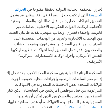
تُجري المحكمة الجنائية الدولية تحقيقا مفتوحا في
الجرائم
الجسيمة
التي ارتُكبت خلال الصراع في أفغانستان. قد يشمل
التحقيق انتهاكات خطيرة من قبل "طالبان" والقوات الوطنية
الأفغانية. ارتكبت القوات الحكومية الأفغانية إعدامات غير
قانونية، واختفاء قسري، وتعذيب منهجي. نفذت طالبان العديد
من الهجمات الانتحارية وغيرها من الهجمات المتعمدة على
المدنيين، بمن فيهم القضاة، والمشرعون، وشيوخ العشائر،
والصحفيون. قد يشمل التحقيق أيضا انتهاكات خطيرة ارتكبها
الجيش الأمريكي، وأفراد "وكالة الاستخبارات المركزية"
الأمريكية.
المحكمة الجنائية الدولية هي محكمة الملاذ الأخير، ولا تتدخل إلا
إذا لم تقم السلطات الوطنية بإجراءات محلية حقيقية. أجرت
الولايات المتحدة بعض التحقيقات المحدودة في الانتهاكات
المزعومة من قبل موظفين أمريكيين في أفغانستان. لكن كبار
المسؤولين المدنيين والعسكريين الذين يُمكن أن يتحملوا
المسؤولية عن السماح بهذه الانتهاكات، أو عدم المعاقبة عليها،
لم يحاسَبوا أمام محاكم أمريكية
. الإفلات من العقاب على