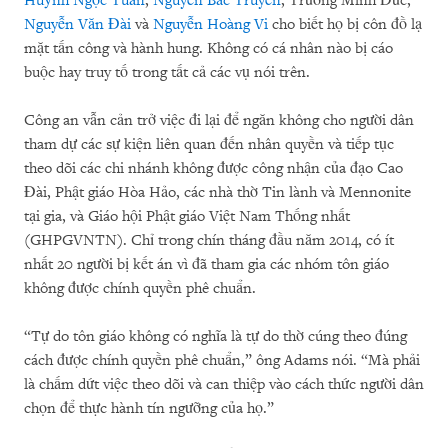
Huỳnh Ngọc Tuấn
,
Nguyễn Bắc Truyển
, Trương Minh Đức,
Nguyễn Văn Đài
và
Nguyễn Hoàng Vi
cho biết họ bị côn đồ lạ
mặt tấn công và hành hung. Không có cá nhân nào bị cáo
buộc hay truy tố trong tất cả các vụ nói trên.
Công an vẫn cản trở việc đi lại để ngăn không cho người dân
tham dự các sự kiện liên quan đến nhân quyền và tiếp tục
theo dõi các chi nhánh không được công nhận của đạo Cao
Đài, Phật giáo Hòa Hảo, các nhà thờ Tin lành và Mennonite
tại gia, và Giáo hội Phật giáo Việt Nam Thống nhất
(GHPGVNTN). Chỉ trong chín tháng đầu năm 2014, có ít
nhất 20 người bị kết án vì đã tham gia các nhóm tôn giáo
không được chính quyền phê chuẩn.
“Tự do tôn giáo không có nghĩa là tự do thờ cúng theo đúng
cách được chính quyền phê chuẩn,” ông Adams nói. “Mà phải
là chấm dứt việc theo dõi và can thiệp vào cách thức người dân
chọn để thực hành tín ngưỡng của họ.”