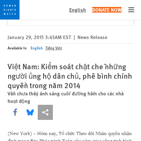
Skip
Skip
Close
Would you like to read this page in English?
✕
English
DONATE NOW
to
to
Open
Yes
No, don't ask again
cookie
main
privacy
content
notice
January 29, 2015 3:45AM EST
|
News Release
Available In
English
Tiếng Việt
Việt Nam: Kiểm soát chặt chẽ những
người ủng hộ dân chủ, phê bình chính
quyền trong năm 2014
Vẫn chưa thấy ánh sáng cuối đường hầm cho các nhà
hoạt động
Share this via Facebook
Share this via Bluesky
More sharing options
(New York) – Hôm nay, Tổ chức Theo dõi Nhân quyền nhận