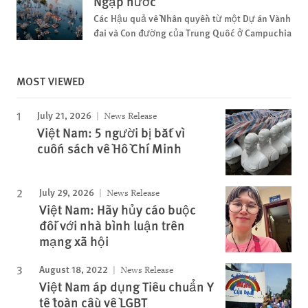
Ngập nước
Các Hậu quả về Nhân quyền từ một Dự án Vành
đai và Con đường của Trung Quốc ở Campuchia
MOST VIEWED
July 21, 2026
News Release
Việt Nam: 5 người bị bắt vì
cuốn sách về Hồ Chí Minh
July 29, 2026
News Release
Việt Nam: Hãy hủy cáo buộc
đối với nhà bình luận trên
mạng xã hội
August 18, 2022
News Release
Việt Nam áp dụng Tiêu chuẩn Y
tế toàn cầu về LGBT