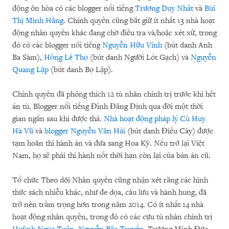
động ôn hòa có các blogger nổi tiếng
Trương Duy Nhất
và
Bùi
Thị Minh Hằng
. Chính quyền cũng bắt giữ ít nhất 13 nhà hoạt
động nhân quyền khác đang chờ điều tra và/hoặc xét xử, trong
đó có các blogger nổi tiếng
Nguyễn Hữu Vinh
(bút danh Anh
Ba Sàm),
Hồng Lê Thọ
(bút danh Người Lót Gạch) và
Nguyễn
Quang Lập
(bút danh Bọ Lập).
Chính quyền đã phóng thích 12 tù nhân chính trị trước khi hết
án tù. Blogger nổi tiếng Đinh Đăng Định qua đời một thời
gian ngắn sau khi được thả.
Nhà hoạt động pháp lý Cù Huy
Hà Vũ
và
blogger Nguyễn Văn Hải
(bút danh Điếu Cày) được
tạm hoãn thi hành án và đưa sang Hoa Kỳ. Nếu trở lại Việt
Nam, họ sẽ phải thi hành nốt thời hạn còn lại của bản án cũ.
Tổ chức Theo dõi Nhân quyền cũng nhận xét rằng các hình
thức sách nhiễu khác, như đe dọa, câu lưu và hành hung, đã
trở nên trầm trọng hơn trong năm 2014. Có ít nhất 14 nhà
hoạt động nhân quyền, trong đó có các cựu tù nhân chính trị