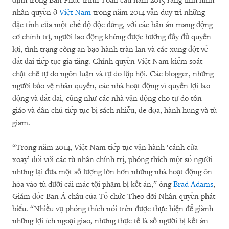
định trong Bản Phúc trình Toàn cầu năm 2015 rằng tình hình
nhân quyền ở
Việt Nam
trong năm 2014 vẫn duy trì những
đặc tính của một chế độ độc đảng, với các bản án mang động
cơ chính trị, người lao động không được hưởng đầy đủ quyền
lợi, tình trạng công an bạo hành tràn lan và các xung đột về
đất đai tiếp tục gia tăng. Chính quyền Việt Nam kiểm soát
chặt chẽ tự do ngôn luận và tự do lập hội. Các blogger, những
người bảo vệ nhân quyền, các nhà hoạt động vì quyền lợi lao
động và đất đai, cũng như các nhà vận động cho tự do tôn
giáo và dân chủ tiếp tục bị sách nhiễu, đe dọa, hành hung và tù
giam.
“Trong năm 2014, Việt Nam tiếp tục vận hành ‘cánh cửa
xoay’ đối với các tù nhân chính trị, phóng thích một số người
nhưng lại đưa một số lượng lớn hơn những nhà hoạt động ôn
hòa vào tù dưới cái mác tội phạm bị kết án,” ông
Brad Adams
,
Giám đốc Ban Á châu của Tổ chức Theo dõi Nhân quyền phát
biểu. “Nhiều vụ phóng thích nói trên được thực hiện để giành
những lợi ích ngoại giao, nhưng thực tế là số người bị kết án