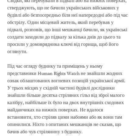
Свідки, які перебували в підвалі або на нижніх поверхах,
стверджують, що не бачили українських військових у
будівлі або безпосередньо біля неї напередодні або під час
обстрілу. Один місцевий житель, який перебував у
підвалі, розповів, що інші мешканці бачили, як українські
солдати заходили до підвалу за кілька днів до цього та
просили у домоврядника ключі від горища, щоб його
оглянути.
Під час огляду будинку та приміщень у ньому
представники Human Rights Watch не знайшли жодних
ознак облаштованих вогневих позицій української армії.
У трьох місцях у східній частині будівлі дослідники
знайшли більше десятка стріляних гільз від зброї малого
калібру, найбільше їх було на двох внутрішніх сходових
майданчиках на нижніх поверхах. Не вдалося
встановити, хто стріляв цими набоями або як вони там
опинилися. Ніхто з опитаних мешканців не сказав, що
бачив або чув стрілянину з будинку.