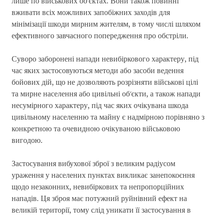
лише по військових об'єктах. Вони також повинні
вживати всіх можливих запобіжних заходів для
мінімізації шкоди мирним жителям, в тому числі шляхом
ефективного завчасного попередження про обстріли.
Суворо заборонені напади невибіркового характеру, під
час яких застосовуються методи або засоби ведення
бойових дій, що не дозволяють розрізняти військові цілі
та мирне населення або цивільні об'єкти, а також напади
несумірного характеру, під час яких очікувана шкода
цивільному населенню та майну є надмірною порівняно з
конкретною та очевидною очікуваною військовою
вигодою.
Застосування вибухової зброї з великим радіусом
ураження у населених пунктах викликає занепокоєння
щодо незаконних, невибіркових та непропорційних
нападів. Ця зброя має потужний руйнівний ефект на
великій території, тому слід уникати її застосування в