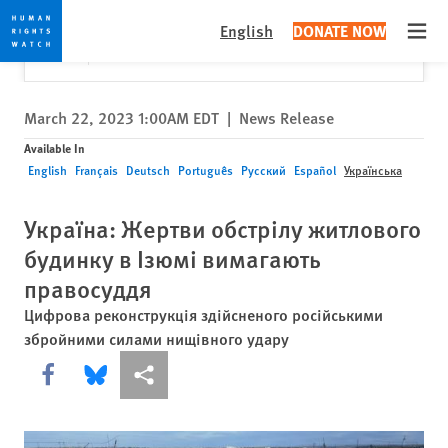
Skip
Skip
Close
Would you like to read this page in English?
✕
English
DONATE NOW
to
to
Open
Yes
No, don't ask again
cookie
main
privacy
content
notice
March 22, 2023 1:00AM EDT
|
News Release
Available In
English
Français
Deutsch
Português
Русский
Español
Українська
Україна: Жертви обстрілу житлового
будинку в Ізюмі вимагають
правосуддя
Цифрова реконструкція здійсненого російськими
збройними силами нищівного удару
Share this via Facebook
Share this via Bluesky
Share this via Поділитися