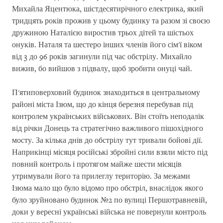
Михайла Яцентюка, шістдесятирічного електрика, який
тридцять років прожив у цьому будинку та разом зі своєю
дружиною Наталією виростив трьох дітей та шістьох
онуків. Наталя та шестеро інших членів його сім'ї віком
від 3 до 96 років загинули під час обстрілу. Михайло
вижив, бо вийшов з підвалу, щоб зробити онуці чай.
П'ятиповерховий будинок знаходиться в центральному
районі міста Ізюм, що до кінця березня перебував під
контролем українських військових. Він стоїть неподалік
від річки Донець та стратегічно важливого пішохідного
мосту. За кілька днів до обстрілу тут тривали бойові дії.
Наприкінці місяця російські збройні сили взяли місто під
повний контроль і протягом майже шести місяців
утримували його та прилеглу територію. За межами
Ізюма мало що було відомо про обстріл, внаслідок якого
було зруйновано будинок №2 по вулиці Першотравневій,
доки у вересні українські війська не повернули контроль