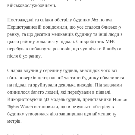
військовослужбовцями.
Постраждалі та свідки обстрілу будинку №2 по вул.
Першотравневій повідомили, що усе сталося близько 9
ранку, та що десятки мешканців будинку та інші люди з
цього району ховалися у підвалі. Співробітник МНС
перебував поблизу та розповів, що чув літаки й вибухи
після 8:30 ранку.
Снаряд влучив у середину будівлі, внаслідок чого всі
п'ять поверхів центральної частини будинку обвалилися
на підвал та зруйнували декілька виходів. Під завалами
опинилося багато людей, які перебували в підвалі.
Використовуючи 3D-модель будівлі, представники Human
Rights Watch встановили, що в результаті обстрілу в
будинку утворилася діра завширшки щонайменше 15
метрів.