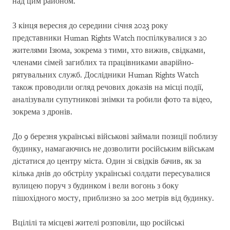
над цим районом.
З кінця вересня до середини січня 2023 року
представники Human Rights Watch поспілкувалися з 20
жителями Ізюма, зокрема з тими, хто вижив, свідками,
членами сімей загиблих та працівниками аварійно-
рятувальних служб. Дослідники Human Rights Watch
також проводили огляд речових доказів на місці події,
аналізували супутникові знімки та робили фото та відео,
зокрема з дронів.
До 9 березня українські військові займали позиції поблизу
будинку, намагаючись не дозволити російським військам
дістатися до центру міста. Один зі свідків бачив, як за
кілька днів до обстрілу українські солдати пересувалися
вулицею поруч з будинком і вели вогонь з боку
пішохідного мосту, приблизно за 200 метрів від будинку.
Вцілілі та місцеві жителі розповіли, що російські