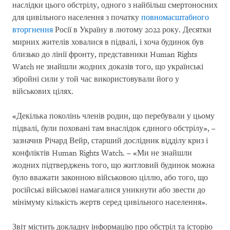
наслідки цього обстрілу, одного з найбільш смертоносних
для цивільного населення з початку
повномасштабного
вторгнення
Росії в Україну в лютому 2022 року. Десятки
мирних жителів ховалися в підвалі, і хоча будинок був
близько до лінії фронту, представники Human Rights
Watch не знайшли жодних доказів того, що українські
збройні сили у той час використовували його у
військових цілях.
«Декілька поколінь членів родин, що перебували у цьому
підвалі, були поховані там внаслідок єдиного обстрілу», –
зазначив Річард Вейр, старший дослідник відділу криз і
конфліктів Human Rights Watch. – «Ми не знайшли
жодних підтверджень того, що житловий будинок можна
було вважати законною військовою ціллю, або того, що
російські військові намагалися уникнути або звести до
мінімуму кількість жертв серед цивільного населення».
Звіт містить докладну інформацію про обстріл та історію