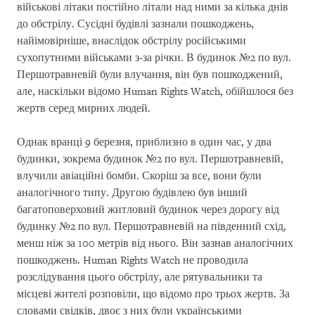
військові літаки постійно літали над ними за кілька днів
до обстрілу. Сусідні будівлі зазнали пошкоджень,
найімовірніше, внаслідок обстрілу російськими
сухопутними військами з-за річки. В будинок №2 по вул.
Першотравневій були влучання, він був пошкоджений,
але, наскільки відомо Human Rights Watch, обійшлося без
жертв серед мирних людей.
Однак вранці 9 березня, приблизно в один час, у два
будинки, зокрема будинок №2 по вул. Першотравневій,
влучили авіаційні бомби. Скоріш за все, вони були
аналогічного типу. Другою будівлею був інший
багатоповерховий житловий будинок через дорогу від
будинку №2 по вул. Першотравневій на південний схід,
менш ніж за 100 метрів від нього. Він зазнав аналогічних
пошкоджень. Human Rights Watch не проводила
розслідування цього обстрілу, але рятувальники та
місцеві жителі розповіли, що відомо про трьох жертв. За
словами свідків, двоє з них були українськими