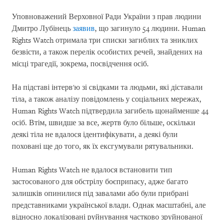
Уповноважений Верховної Ради України з прав людини
Дмитро Лубінець
заявив
, що загинуло 54 людини. Human
Rights Watch отримала три списки загиблих та зниклих
безвісти, а також перелік особистих речей, знайдених на
місці трагедії, зокрема, посвідчення осіб.
На підставі інтерв'ю зі свідками та людьми, які діставали
тіла, а також аналізу повідомлень у соціальних мережах,
Human Rights Watch підтвердила загибель щонайменше 44
осіб. Втім, швидше за все, жертв було більше, оскільки
деякі тіла не вдалося ідентифікувати, а деякі були
поховані ще до того, як їх ексгумували рятувальники.
Human Rights Watch не вдалося встановити тип
застосованого для обстрілу боєприпасу, адже багато
залишків опинилися під завалами або були прибрані
представниками української влади. Однак масштабні, але
відносно локалізовані руйнування частково зруйнованої