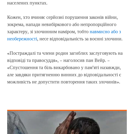
населених пунктах.
Кожен, хто вчиняє серйозні порушення законів війни,
зокрема, напади невибіркового або непропорційного
характеру, зі злочинним наміром, тобто
навмисно або з
необережності
, несе відповідальність за воєнні злочини.
«Постраждалі та члени родин загиблих заслуговують на
відповіді та правосуддя», – наголосив пан Вейр. –
«Спустошення та біль викарбовано у пам’яті назавжди,
але завдяки притягненню винних до відповідальності є
можливість не допустити повторення таких злочинів».