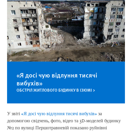
«Я досі чую відлуння тисячі
вибухів»
ОБСТРІЛ ЖИТЛОВОГО БУДИНКУ В ІЗЮМІ
У звіті
«Я досі чую відлуння тисячі вибухів»
за
допомогою свідчень, фото, відео та 3D-моделей будинку
№2 по вулиці Першотравневій показано руйнівні