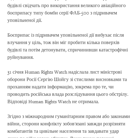
будівлі свідчать про використання великого авіаційного
боєприпасу типу бомби серії ФАБ-500 з підривачем
уповільненої дії.
Боєприпас із підривачем уповільненої дії вибухає після
влучання у ціль, тож він міг пробити кілька поверхів
будівлі та потім детонувати, спричинивши катастрофічні
руйнування.
31 січня Human Rights Watch надіслала лист міністрові
оборони Росії Сергію Шойгу зі стислими висновками та
проханням надати інформацію, зокрема про те, чи
проводить російська влада розслідування цього обстрілу.
Відповіді Human Rights Watch не отримала.
Згідно з міжнародним гуманітарним правом або законами
війни, сторони конфлікту зобов'язані завжди розрізняти
комбатантів та цивільне населення та завдавати удар