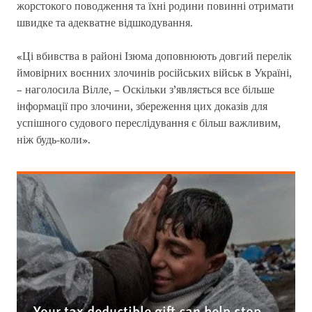
жорстокого поводження та їхні родини повинні отримати
швидке та адекватне відшкодування.
«Ці вбивства в районі Ізюма доповнюють довгий перелік
ймовірних воєнних злочинів російських військ в Україні,
– наголосила Вілле, – Оскільки з’являється все більше
інформації про злочини, збереження цих доказів для
успішного судового переслідування є більш важливим,
ніж будь-коли».
Your tax deductible gift can help stop