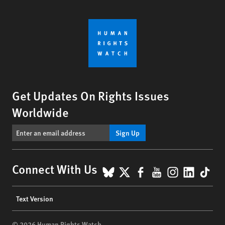
Get Updates On Rights Issues
Worldwide
Sign Up
BlueSky
X
Facebook
YouTube
Instagr
Linke
Tik
Connect With Us
Footer
Text Version
menu
© 2026 Human Rights Watch