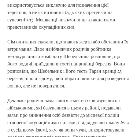
використовується виключно для позначення цієї
території, а не як визнання будь-яких претензій на
суверенітет). Мешканці визначили це за акцентами
представників окупаційних сил.
Сім опитаних сказали, що знають жертв або обставини їх
затримання. Двоє найближчих родичів робітника
металургійного комбінату Шебельника розповіли, що
його родичі приїздили в гості наприкінці березня. Вони
розповіли, що Шебельник і його тесть Таран вранці 23
березня пішли з дому, щоб зібрати шишки для розведення
вогню, але не повернулися.
Декілька родичів намагалися знайти їх: зв’язувались з
військовими, які базувалися в цьому районі, подавали
заяви про зникнення осіб безвісти до місцевої поліції
створеної окупаційними силами, і відвідували школу № 2
в сусідньому Ізюмі, яку, як вони чули, використовували