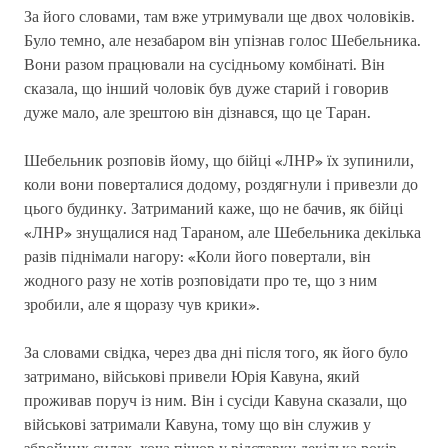
За його словами, там вже утримували ще двох чоловіків.
Було темно, але незабаром він упізнав голос Шебельника.
Вони разом працювали на сусідньому комбінаті. Він
сказала, що інший чоловік був дуже старий і говорив
дуже мало, але зрештою він дізнався, що це Таран.
Шебельник розповів йому, що бійці «ЛНР» їх зупинили,
коли вони поверталися додому, роздягнули і привезли до
цього будинку. Затриманий каже, що не бачив, як бійці
«ЛНР» знущалися над Тараном, але Шебельника декілька
разів піднімали нагору: «Коли його повертали, він
жодного разу не хотів розповідати про те, що з ним
зробили, але я щоразу чув крики».
За словами свідка, через два дні після того, як його було
затримано, військові привели Юрія Кавуна, який
проживав поруч із ним. Він і сусіди Кавуна сказали, що
військові затримали Кавуна, тому що він служив у