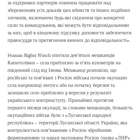
за підтримки партнерів повинна працювати над
збереженням усіх доказів цих вбивств та інших подібних
злочинів, включаючи будь-які свідчення про конкретні
сили та командування, які можуть бути відповідальними
за них, щоб в кінцевому підсумку допомогти забезпечити
правосуддя та притягнення винних до відповідальності».
Human Rights Watch опитала дев’ятьох мешканців
Капитолівки – села приблизно за п’ять кілометрів на
південний схід від Ізюма. Мешканці розповіли, що
російські та пов’язані з Росією війська почали окупацію
села наприкінці лютого або на початку березня та
залишили село приблизно 9 вересня у результаті
українського контрнаступу. Принаймні протягом
першого місяця окупації, за словами мешканців, більшість
окупаційних військ були з «Луганської народної
республіки» – території Луганської області України, яка
контролюється пов’язаними з Росією збройними
формуваннями та наразі окупована Росією (назва «ЛНР»