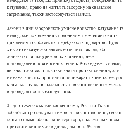
нелюдське та таке, що принижує гідність, поводження та
катування, право на життя та заборону на свавільне
затримання, також застосовується завжди.
Закони війни забороняють умисне вбивство, катування та
нелюдське поводження з полоненими комбатантами та
цивільними особами, які перебувають під вартою. Будь-
хто, хто наказує або навмисно вчиняє такі дії, або
допомагає та підбурює до їх вчинення, несе
відповідальність за воєнні злочини. Командувачі силами,
які знали або мали підстави знати про такі злочини, але
не намагалися їх припинити чи покарати винних, несуть
кримінальну відповідальність за воєнні злочини у межах
відповідальності командування.
Згідно з Женевськими конвенціями, Росія та Україна
зобов’язані розслідувати ймовірні воєнні злочини, скоєні
їхніми силами або на їхній території, і належним чином
притягати винних до відповідальності. Жертви