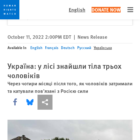
Skip
Skip
Close
Would you like to read this page in English?
✕
English
DONATE NOW
to
to
Open
Yes
No, don't ask again
cookie
main
privacy
content
notice
October 11, 2022 2:00PM EDT
|
News Release
Available In
English
Français
Deutsch
Русский
Українська
Україна: у лісі знайшли тіла трьох
чоловіків
Через чотири місяці після того, як чоловіків затримали
та катували пов’язані з Росією сили
Share this via Facebook
Share this via Bluesky
Share this via Поділитися