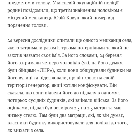
предметом в голову. У місцевій окупаційній поліції
родині повідомили, що третім знайденим чоловіком є
місцевий мешканець Юрій Кавун, який помер від
поранення голови.
28 вересня дослідники опитали ще одного мешканця села,
якого затримали разом із трьома потерпілими та який не
захотів назвати своє ім’я. За його словами, 24 березня
його затримали четверо чоловіків (які, на його думку,
були бійцями «ЛНР»), коли вони обшукували будинки на
його вулиці та підозрювали, що він ховає на своїй
території генератор, який хотіли конфіскувати. Він
сказала, що вони відвели його до підвалу в одному з
чотирьох сусідніх будинків, які зайняли війська. За його
оцінками, підвал був розміром 2,5 на 2,5 метри та мав
низьку стелю. Там були два матраци, які, як він думає,
власники будинку використовували для ночівлі до того,
як виїхати з села.