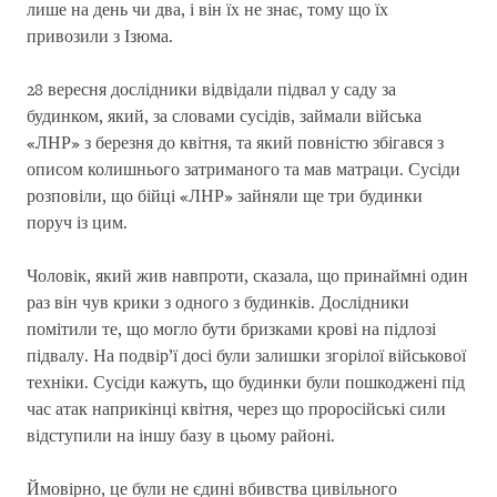
лише на день чи два, і він їх не знає, тому що їх
привозили з Ізюма.
28 вересня дослідники відвідали підвал у саду за
будинком, який, за словами сусідів, займали війська
«ЛНР» з березня до квітня, та який повністю збігався з
описом колишнього затриманого та мав матраци. Сусіди
розповіли, що бійці «ЛНР» зайняли ще три будинки
поруч із цим.
Чоловік, який жив навпроти, сказала, що принаймні один
раз він чув крики з одного з будинків. Дослідники
помітили те, що могло бути бризками крові на підлозі
підвалу. На подвір’ї досі були залишки згорілої військової
техніки. Сусіди кажуть, що будинки були пошкоджені під
час атак наприкінці квітня, через що проросійські сили
відступили на іншу базу в цьому районі.
Ймовірно, це були не єдині вбивства цивільного