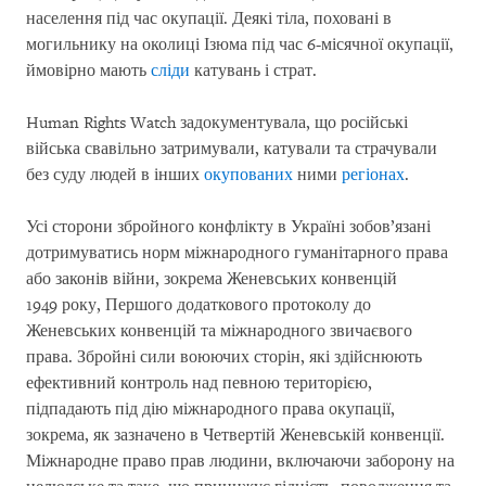
населення під час окупації. Деякі тіла, поховані в
могильнику на околиці Ізюма під час 6-місячної окупації,
ймовірно мають
сліди
катувань і страт.
Human Rights Watch задокументувала, що російські
війська свавільно затримували, катували та страчували
без суду людей в інших
окупованих
ними
регіонах
.
Усі сторони збройного конфлікту в Україні зобов’язані
дотримуватись норм міжнародного гуманітарного права
або законів війни, зокрема Женевських конвенцій
1949 року, Першого додаткового протоколу до
Женевських конвенцій та міжнародного звичаєвого
права. Збройні сили воюючих сторін, які здійснюють
ефективний контроль над певною територією,
підпадають під дію міжнародного права окупації,
зокрема, як зазначено в Четвертій Женевській конвенції.
Міжнародне право прав людини, включаючи заборону на