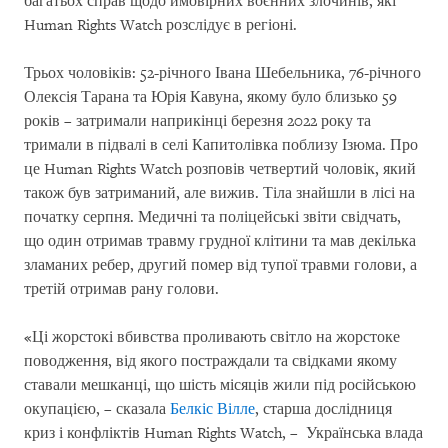
багатьох справ щодо ймовірних воєнних злочинів, які
Human Rights Watch розслідує в регіоні.
Трьох чоловіків: 52-річного Івана Шебельника, 76-річного
Олексія Тарана та Юрія Кавуна, якому було близько 59
років – затримали наприкінці березня 2022 року та
тримали в підвалі в селі Капитолівка поблизу Ізюма. Про
це Human Rights Watch розповів четвертий чоловік, який
також був затриманий, але вижив. Тіла знайшли в лісі на
початку серпня. Медичні та поліцейські звіти свідчать,
що один отримав травму грудної клітини та мав декілька
зламаних ребер, другий помер від тупої травми голови, а
третій отримав рану голови.
«Ці жорстокі вбивства проливають світло на жорстоке
поводження, від якого постраждали та свідками якому
ставали мешканці, що шість місяців жили під російською
окупацією, – сказала
Белкіс Вілле
, старша дослідниця
криз і конфліктів Human Rights Watch, – Українська влада