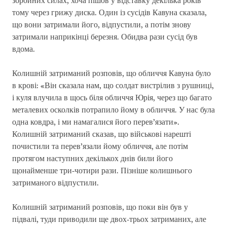
збройних силах, хоча пішов у відставку декілька років
тому через грижу диска. Один із сусідів Кавуна сказала,
що вони затримали його, відпустили, а потім знову
затримали наприкінці березня. Обидва рази сусід був
вдома.
Колишній затриманий розповів, що обличчя Кавуна було
в крові: «Він сказала нам, що солдат вистрілив з рушниці,
і куля влучила в щось біля обличчя Юрія, через що багато
металевих осколків потрапило йому в обличчя. У нас була
одна ковдра, і ми намагалися його перев’язати».
Колишній затриманий сказав, що військові нарешті
почистили та перев’язали йому обличчя, але потім
протягом наступних декількох днів били його
щонайменше три-чотири рази. Пізніше колишнього
затриманого відпустили.
Колишній затриманий розповів, що поки він був у
підвалі, туди приводили ще двох-трьох затриманих, але