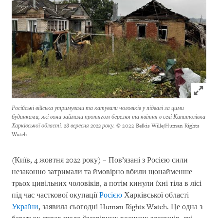
Click to
Російські війська утримували та катували чоловіків у підвалі за цими
будинками, які вони займали протягом березня та квітня в селі Капитолівка
Харківської області. 28 вересня 2022 року.
© 2022 Belkis Wille/Human Rights
Watch
(Київ, 4 жовтня 2022 року) – Пов’язані з Росією сили
незаконно затримали та ймовірно вбили щонайменше
трьох цивільних чоловіків, а потім кинули їхні тіла в лісі
під час часткової окупації
Росією
Харківської області
України
, заявила сьогодні Human Rights Watch. Це одна з