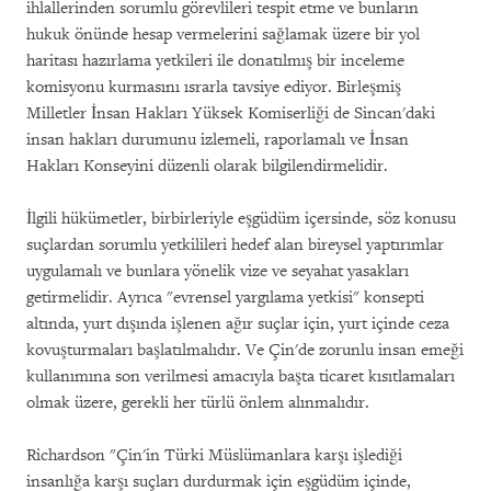
ihlallerinden sorumlu görevlileri tespit etme ve bunların
hukuk önünde hesap vermelerini sağlamak üzere bir yol
haritası hazırlama yetkileri ile donatılmış bir inceleme
komisyonu kurmasını ısrarla tavsiye ediyor. Birleşmiş
Milletler İnsan Hakları Yüksek Komiserliği de Sincan'daki
insan hakları durumunu izlemeli, raporlamalı ve İnsan
Hakları Konseyini düzenli olarak bilgilendirmelidir.
İlgili hükümetler, birbirleriyle eşgüdüm içersinde, söz konusu
suçlardan sorumlu yetkilileri hedef alan bireysel yaptırımlar
uygulamalı ve bunlara yönelik vize ve seyahat yasakları
getirmelidir. Ayrıca "evrensel yargılama yetkisi" konsepti
altında, yurt dışında işlenen ağır suçlar için, yurt içinde ceza
kovuşturmaları başlatılmalıdır. Ve Çin'de zorunlu insan emeği
kullanımına son verilmesi amacıyla başta ticaret kısıtlamaları
olmak üzere, gerekli her türlü önlem alınmalıdır.
Richardson "Çin'in Türki Müslümanlara karşı işlediği
insanlığa karşı suçları durdurmak için eşgüdüm içinde,