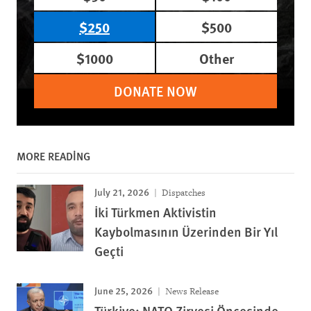
$250
$500
$1000
Other
DONATE NOW
MORE READING
July 21, 2026
Dispatches
İki Türkmen Aktivistin
Kaybolmasının Üzerinden Bir Yıl
Geçti
June 25, 2026
News Release
Türkiye: NATO Zirvesi Öncesinde