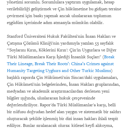
yönetimi sorumlu. Sorumlulara yaptırım uygulamak, hesap
verilebilirliği geliştirmek ve Çin hükümetine bu gidişatı tersine
çevirmesi için baskı yapmak ancak uluslararası toplumun
eşgüdüm içerisinde adım atmasıyla mümkün olabilir.
Stanford Üniversitesi Hukuk Fakültesi'nin İnsan Hakları ve
Çatışma Çözümü Kliniği'nin yardımıyla yazılan 53 sayfalık
"'Soylarını Kırın, Köklerini Kırın': Çin'in Uygurlara ve Diğer
Türki Müslümanlara Karşı İşlediği İnsanlık Suçları" (
Break
Their Lineage, Break Their Roots’: China’s Crimes against
Humanity Targeting Uyghurs and Other Turkic Muslims
)
başlıklı raporda Çin Hükümeti'nin Sincan'daki uygulamaları,
Çin Hükümeti'nin belgelerinden, İnsan Hakları gruplarından,
medyadan ve akademik araştırmacılardan derlenen yeni
bilgiler ışığında, uluslararası hukuk çerçevesinde
değerlendiriliyor. Rapor'da Türki Müslümanlar'a karşı, belli
bir nüfusu doğrudan hedef alan yaygın ve sistematik bir saldırı
oluşturacak şekilde işlenmiş bir dizi insan hakları ihlali tespit
ediliyor. Bunlar sıralanacak olursa: kitlesel keyfi alıkoyma,