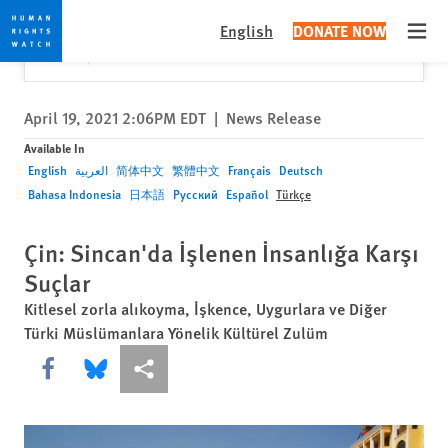
Skip
Skip
Close
Would you like to read this page in English?
✕
English
DONATE NOW
to
to
Open
Yes
No, don't ask again
cookie
main
privacy
content
notice
April 19, 2021 2:06PM EDT
|
News Release
Available In
English
العربية
简体中文
繁體中文
Français
Deutsch
Bahasa Indonesia
日本語
Русский
Español
Türkçe
Çin: Sincan'da İşlenen İnsanlığa Karşı
Suçlar
Kitlesel zorla alıkoyma, İşkence, Uygurlara ve Diğer
Türki Müslümanlara Yönelik Kültürel Zulüm
Share this via Facebook
Share this via Bluesky
More sharing options