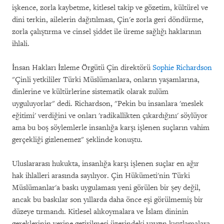
işkence, zorla kaybetme, kitlesel takip ve gözetim, kültürel ve
dini terkin, ailelerin dağıtılması, Çin'e zorla geri döndürme,
zorla çalıştırma ve cinsel şiddet ile üreme sağlığı haklarının
ihlali.
İnsan Hakları İzleme Örgütü Çin direktörü
Sophie Richardson
"Çinli yetkililer Türki Müslümanlara, onların yaşamlarına,
dinlerine ve kültürlerine sistematik olarak zulüm
uyguluyorlar" dedi. Richardson, "Pekin bu insanlara 'meslek
eğitimi' verdiğini ve onları 'radikallikten çıkardığını' söylüyor
ama bu boş söylemlerle insanlığa karşı işlenen suçların vahim
gerçekliği gizlenemez" şeklinde konuştu.
Uluslararası hukukta, insanlığa karşı işlenen suçlar en ağır
hak ihlalleri arasında sayılıyor. Çin Hükümeti'nin Türki
Müslümanlar'a baskı uygulaması yeni görülen bir şey değil,
ancak bu baskılar son yıllarda daha önce eşi görülmemiş bir
düzeye tırmandı. Kitlesel alıkoymalara ve İslam dininin
gereklerinin yerine getirilmesi üzerindeki yaygın kısıtlamalara