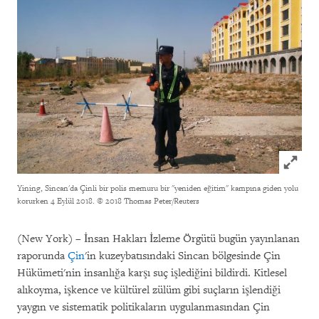
Click to
Yining, Sincan'da Çinli bir polis memuru bir "yeniden eğitim" kampına giden yolu
korurken 4 Eylül 2018.
© 2018 Thomas Peter/Reuters
(New York) – İnsan Hakları İzleme Örgütü bugün yayınlanan
raporunda
Çin
'in kuzeybatısındaki Sincan bölgesinde Çin
Hükümeti'nin insanlığa karşı suç işlediğini bildirdi. Kitlesel
alıkoyma, işkence ve kültürel zülüm gibi suçların işlendiği
yaygın ve sistematik politikaların uygulanmasından Çin