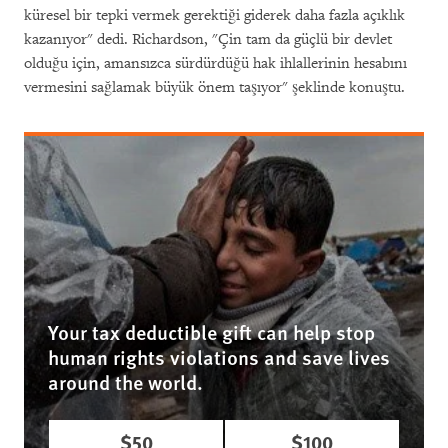
küresel bir tepki vermek gerektiği giderek daha fazla açıklık
kazanıyor" dedi. Richardson, "Çin tam da güçlü bir devlet
olduğu için, amansızca sürdürdüğü hak ihlallerinin hesabını
vermesini sağlamak büyük önem taşıyor" şeklinde konuştu.
Your tax deductible gift can help stop
human rights violations and save lives
around the world.
$50
$100