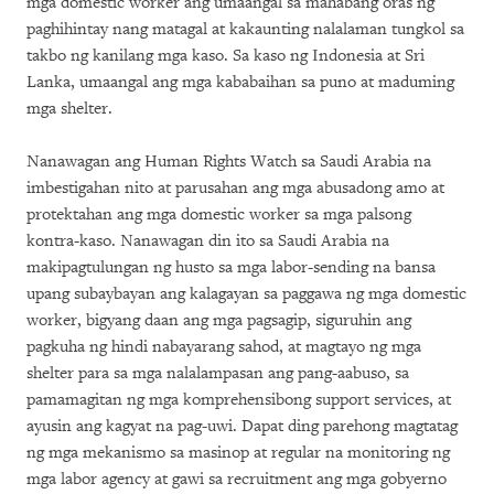
mga domestic worker ang umaangal sa mahabang oras ng
paghihintay nang matagal at kakaunting nalalaman tungkol sa
takbo ng kanilang mga kaso. Sa kaso ng Indonesia at Sri
Lanka, umaangal ang mga kababaihan sa puno at maduming
mga shelter.
Nanawagan ang Human Rights Watch sa Saudi Arabia na
imbestigahan nito at parusahan ang mga abusadong amo at
protektahan ang mga domestic worker sa mga palsong
kontra-kaso. Nanawagan din ito sa Saudi Arabia na
makipagtulungan ng husto sa mga labor-sending na bansa
upang subaybayan ang kalagayan sa paggawa ng mga domestic
worker, bigyang daan ang mga pagsagip, siguruhin ang
pagkuha ng hindi nabayarang sahod, at magtayo ng mga
shelter para sa mga nalalampasan ang pang-aabuso, sa
pamamagitan ng mga komprehensibong support services, at
ayusin ang kagyat na pag-uwi. Dapat ding parehong magtatag
ng mga mekanismo sa masinop at regular na monitoring ng
mga labor agency at gawi sa recruitment ang mga gobyerno