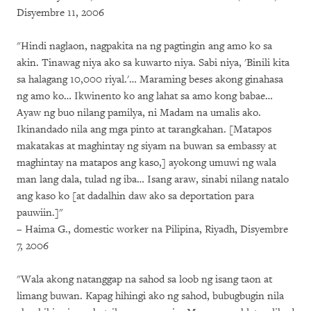
Disyembre 11, 2006
"Hindi naglaon, nagpakita na ng pagtingin ang amo ko sa
akin. Tinawag niya ako sa kuwarto niya. Sabi niya, 'Binili kita
sa halagang 10,000 riyal.'… Maraming beses akong ginahasa
ng amo ko… Ikwinento ko ang lahat sa amo kong babae…
Ayaw ng buo nilang pamilya, ni Madam na umalis ako.
Ikinandado nila ang mga pinto at tarangkahan. [Matapos
makatakas at maghintay ng siyam na buwan sa embassy at
maghintay na matapos ang kaso,] ayokong umuwi ng wala
man lang dala, tulad ng iba… Isang araw, sinabi nilang natalo
ang kaso ko [at dadalhin daw ako sa deportation para
pauwiin.]"
– Haima G., domestic worker na Pilipina, Riyadh, Disyembre
7, 2006
"Wala akong natanggap na sahod sa loob ng isang taon at
limang buwan. Kapag hihingi ako ng sahod, bubugbugin nila