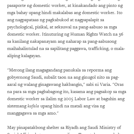
pasaporte ng domestic worker, at kinakandado ang pinto ng
mga bahay upang hindi makalabas ang domestic worker. Ito
ang nagpapataas ng pagkabukod at nagpapalapit sa
psychological, pisikal, at seksuwal na pang-aabuso sa mga
domestic worker. Itinuturing ng Human Rights Watch na 36
sa kanilang nakapanayam ang naharap sa pang-aabusong
maihahalintulad na sa sapilitang paggawa, trafficking, o mala-
aliping kalagayan.
"Merong ilang magagandang panukala sa reporma ang
gobyernong Saudi, subalit taon na ang ginugol nito sa pag-
aaral ng walang ginagawang hakbangin," sabi ni Varia. "Oras
na para sa mga pagbabagong ito, kasama ang pagsakop sa mga
domestic worker sa ilalim ng 2005 Labor Law at baguhin ang
sistemang
kafala
upang hindi na matali ang visa ng
manggagawa sa mga amo."
May pinapatakbong shelter sa Riyadh ang Saudi Ministry of