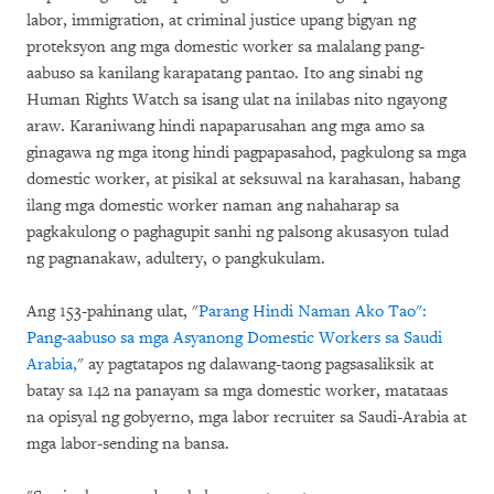
labor, immigration, at criminal justice upang bigyan ng
proteksyon ang mga domestic worker sa malalang pang-
aabuso sa kanilang karapatang pantao. Ito ang sinabi ng
Human Rights Watch sa isang ulat na inilabas nito ngayong
araw. Karaniwang hindi napaparusahan ang mga amo sa
ginagawa ng mga itong hindi pagpapasahod, pagkulong sa mga
domestic worker, at pisikal at seksuwal na karahasan, habang
ilang mga domestic worker naman ang nahaharap sa
pagkakulong o paghagupit sanhi ng palsong akusasyon tulad
ng pagnanakaw, adultery, o pangkukulam.
Ang 153-pahinang ulat, "
Parang Hindi Naman Ako Tao":
Pang-aabuso sa mga Asyanong Domestic Workers sa Saudi
Arabia,
" ay pagtatapos ng dalawang-taong pagsasaliksik at
batay sa 142 na panayam sa mga domestic worker, matataas
na opisyal ng gobyerno, mga labor recruiter sa Saudi-Arabia at
mga labor-sending na bansa.