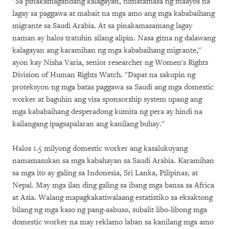
"Sa pinakamagandang kalagayan, tumatamasa ng maayos na
lagay sa paggawa at mabait na mga amo ang mga kababaihang
migrante sa Saudi Arabia. At sa pinakamasamang lagay
naman ay halos tratuhin silang alipin. Nasa gitna ng dalawang
kalagayan ang karamihan ng mga kababaihang migrante,"
ayon kay Nisha Varia, senior researcher ng Women's Rights
Division of Human Rights Watch. "Dapat na sakupin ng
proteksyon ng mga batas paggawa sa Saudi ang mga domestic
worker at baguhin ang visa sponsorship system upang ang
mga kababaihang desperadong kumita ng pera ay hindi na
kailangang ipagsapalaran ang kanilang buhay."
Halos 1.5 milyong domestic worker ang kasalukuyang
namamasukan sa mga kabahayan sa Saudi Arabia. Karamihan
sa mga ito ay galing sa Indonesia, Sri Lanka, Pilipinas, at
Nepal. May mga ilan ding galing sa ibang mga bansa sa Africa
at Asia. Walang mapagkakatiwalaang estatistiko sa eksaktong
bilang ng mga kaso ng pang-aabuso, subalit libo-libong mga
domestic worker na may reklamo laban sa kanilang mga amo