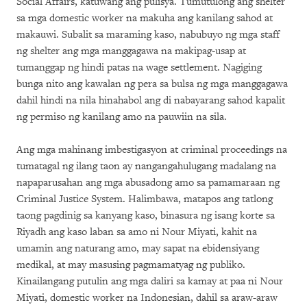
Social Affairs, katuwang ang pulisya. Tumutulong ang shelter
sa mga domestic worker na makuha ang kanilang sahod at
makauwi. Subalit sa maraming kaso, nabubuyo ng mga staff
ng shelter ang mga manggagawa na makipag-usap at
tumanggap ng hindi patas na wage settlement. Nagiging
bunga nito ang kawalan ng pera sa bulsa ng mga manggagawa
dahil hindi na nila hinahabol ang di nabayarang sahod kapalit
ng permiso ng kanilang amo na pauwiin na sila.
Ang mga mahinang imbestigasyon at criminal proceedings na
tumatagal ng ilang taon ay nangangahulugang madalang na
napaparusahan ang mga abusadong amo sa pamamaraan ng
Criminal Justice System. Halimbawa, matapos ang tatlong
taong pagdinig sa kanyang kaso, binasura ng isang korte sa
Riyadh ang kaso laban sa amo ni Nour Miyati, kahit na
umamin ang naturang amo, may sapat na ebidensiyang
medikal, at may masusing pagmamatyag ng publiko.
Kinailangang putulin ang mga daliri sa kamay at paa ni Nour
Miyati, domestic worker na Indonesian, dahil sa araw-araw