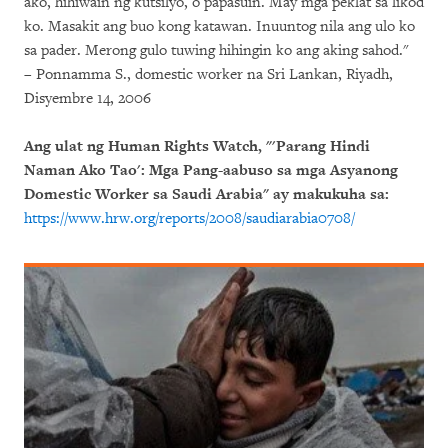
ako, hihiwain ng kutsilyo, o papasuin. May mga peklat sa likod
ko. Masakit ang buo kong katawan. Inuuntog nila ang ulo ko
sa pader. Merong gulo tuwing hihingin ko ang aking sahod."
– Ponnamma S., domestic worker na Sri Lankan, Riyadh,
Disyembre 14, 2006
Ang ulat ng Human Rights Watch, "'Parang Hindi
Naman Ako Tao': Mga Pang-aabuso sa mga Asyanong
Domestic Worker sa Saudi Arabia" ay makukuha sa:
https://www.hrw.org/reports/2008/saudiarabia0708/