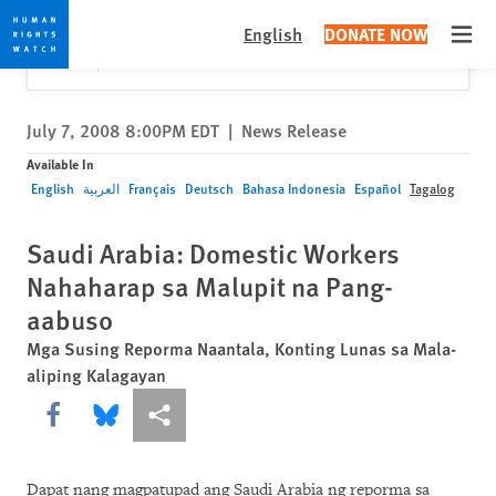
Skip
Skip
Close
Would you like to read this page in English?
✕
English
DONATE NOW
to
to
Open
Yes
No, don't ask again
cookie
main
privacy
content
notice
July 7, 2008 8:00PM EDT
|
News Release
Available In
English
العربية
Français
Deutsch
Bahasa Indonesia
Español
Tagalog
Saudi Arabia: Domestic Workers
Nahaharap sa Malupit na Pang-
aabuso
Mga Susing Reporma Naantala, Konting Lunas sa Mala-
aliping Kalagayan
Share this via Facebook
Share this via Bluesky
More sharing options
Dapat nang magpatupad ang Saudi Arabia ng reporma sa