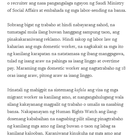
o recruiter ang nasa pangangalaga ngayon ng Saudi Ministry
of Social Affairs at embahada ng mga labor-sending na bansa.
Sobrang bigat ng trabaho at hindi nabayarang sahod, na
tumatagal mula ilang buwan hanggang sampung taon, ang
pinakakaraniwang reklamo. Hindi sakop ng labor law ng
kaharian ang mga domestic worker, na nagkakait sa mga ito
ng kanilang karapatan na natatamasa ng ibang manggagawa,
tulad ng isang araw na pahinga sa isang linggo at overtime
pay. Maraming mga domestic worker ang nagtatrabaho ng 18
oras isang araw, pitong araw sa isang linggo.
Itinatali ng mahigpit na sistemang
kafala
ang visa ng mga
migrant worker sa kanilang amo, at nangangahulugang wala
silang kakayanang magpalit ng trabaho o umalis sa nasabing
bansa. Nakapanayam ng Human Rights Watch ang ilang-
dosenang kababaihan na nagsabing pilit silang pinagtrabaho
ng kanilang mga amo ng ilang buwan o taon ng labag sa
kanilang kalooban. Karaniwang kinukuha ng mga amo ang