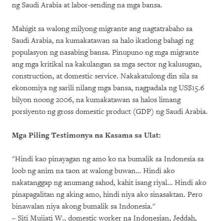
ng Saudi Arabia at labor-sending na mga bansa.
Mahigit sa walong milyong migrante ang nagtatrabaho sa
Saudi Arabia, na kumakatawan sa halo ikatlong bahagi ng
populasyon ng nasabing bansa. Pinupuno ng mga migrante
ang mga kritikal na kakulangan sa mga sector ng kalusugan,
construction, at domestic service. Nakakatulong din sila sa
ekonomiya ng sarili nilang mga bansa, nagpadala ng US$15.6
bilyon noong 2006, na kumakatawan sa halos limang
porsiyento ng gross domestic product (GDP) ng Saudi Arabia.
Mga Piling Testimonya na Kasama sa Ulat:
"Hindi kao pinayagan ng amo ko na bumalik sa Indonesia sa
loob ng anim na taon at walong buwan… Hindi ako
nakatanggap ng anumang sahod, kahit isang riyal… Hindi ako
pinapagalitan ng aking amo, hindi niya ako sinasaktan. Pero
binawalan niya akong bumalik sa Indonesia."
– Siti Mujiati W., domestic worker na Indonesian, Jeddah,