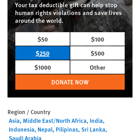
Your tax deductible gift can help stop
human rights violations and save lives
around the world.
$50
$100
$250
$500
$1000
Other
DONATE NOW
Region / Country
Asia
Middle East/North Africa
India
Indonesia
Nepal
Pilipinas
Sri Lanka
Saudi Arabia