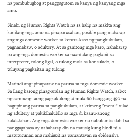
na pambubugbog at panggugutom sa kanya ng kanyang mga
amo.
Sinabi ng Human Rights Watch na sa halip na makita ang
kanilang mga amo na pinaparusahan, posible pang maharap
ang mga domestic worker sa kontra-kaso ng pangkukulam,
pagnanakaw, o adultery. At sa ganitong mga kaso, nahaharap
pa ang mga domestic worker sa naantalang paglapit sa
interpreter, tulong ligal, o tulong mula sa konsulado, o
tuluyang pagkaitan ng tulong.
Matindi ang ipinapataw na parusa sa mga domestic worker.
Sa ilang kasong pinag-aralan ng Human Rights Watch, aabot
ng sampung taong pagkakulong at mula 60 hanggang 490 na
hagupit ang parusa sa pangkukulam, at krimeng "moral" tulad
ng adultery at pakikihalubilo sa mga di kaanu-anong
kalalakihan. Ang mga domestic worker na nabubuntis dahil sa
panggagahasa ay nahaharap din na mausig kung hindi nila
matutugunan ang mahigpit na pamantayan sa ebidensiya