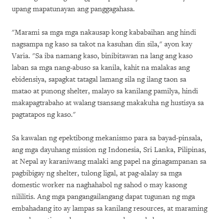
upang mapatunayan ang panggagahasa.
"Marami sa mga mga nakausap kong kababaihan ang hindi
nagsampa ng kaso sa takot na kasuhan din sila," ayon kay
Varia. "Sa iba namang kaso, binibitawan na lang ang kaso
laban sa mga nang-abuso sa kanila, kahit na malakas ang
ebidensiya, sapagkat tatagal lamang sila ng ilang taon sa
matao at punong shelter, malayo sa kanilang pamilya, hindi
makapagtrabaho at walang tsansang makakuha ng hustisya sa
pagtatapos ng kaso."
Sa kawalan ng epektibong mekanismo para sa bayad-pinsala,
ang mga dayuhang mission ng Indonesia, Sri Lanka, Pilipinas,
at Nepal ay karaniwang malaki ang papel na ginagampanan sa
pagbibigay ng shelter, tulong ligal, at pag-alalay sa mga
domestic worker na naghahabol ng sahod o may kasong
nililitis. Ang mga pangangailangang dapat tugunan ng mga
embahadang ito ay lampas sa kanilang resources, at maraming