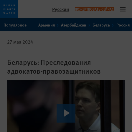
Русский
ПОЖЕРТВОВАТЬ СЕЙЧАС
Open
Skip
Skip
Популярное
Армения
Азербайджан
Беларусь
Россия
to
to
cookie
main
27 мая 2024
privacy
content
notice
Беларусь: Преследования
адвокатов-правозащитников