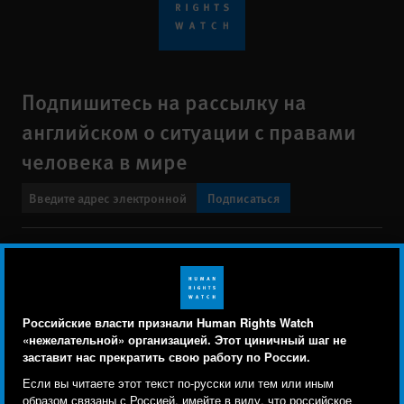
Подпишитесь на рассылку на
английском о ситуации с правами
человека в мире
Подписаться
BlueSky
X
Faceboo
YouTu
Ins
Свяжитесь с нами
Footer
Заявление о политике конфиденциальности
Карта сайта
Российские власти признали Human Rights Watch
menu
«нежелательной» организацией. Этот циничный шаг не
Text Version
заставит нас прекратить свою работу по России.
Human Rights Watch cookie preferences
Мы используем файлы cookie, технологии
Если вы читаете этот текст по-русски или тем или иным
© 2026 Human Rights Watch
отслеживания и сторонние аналитические
образом связаны с Россией, имейте в виду, что российское