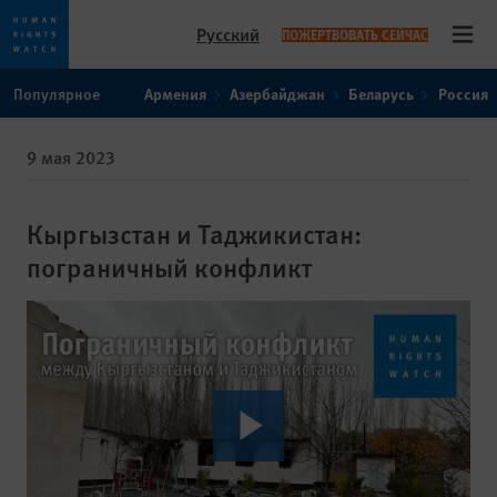
Русский
ПОЖЕРТВОВАТЬ СЕЙЧАС
Open
Skip
Skip
Популярное
Армения
Азербайджан
Беларусь
Россия
to
to
cookie
main
9 мая 2023
privacy
content
notice
Кыргызстан и Таджикистан:
пограничный конфликт