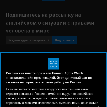
Подпишитесь на рассылку на
английском о ситуации с правами
человека в мире
Подписаться
BlueSky
X
Faceboo
YouTu
Ins
Свяжитесь с нами
Footer
Заявление о политике конфиденциальности
Карта сайта
Российские власти признали Human Rights Watch
menu
«нежелательной» организацией. Этот циничный шаг не
Text Version
заставит нас прекратить свою работу по России.
Human Rights Watch cookie preferences
Мы используем файлы cookie, технологии
Если вы читаете этот текст по-русски или тем или иным
© 2026 Human Rights Watch
отслеживания и сторонние аналитические
образом связаны с Россией, имейте в виду, что российское
законодательство предусматривает наказания за посты и
инструменты, чтобы лучше понять, кто посещает
Human Rights Watch
| 350 Fifth Avenue, 34th Floor | New York,
NY
перепосты с любыми материалами, публикациями, ссылками и
сайт, и улучшить ваш опыт взаимодействия с ним.