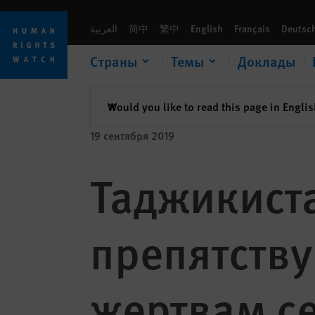
Skip
Skip
to
to
العربية
简中
繁中
English
Français
Deutsc
cookie
main
privacy
content
Страны
Темы
Доклады
notice
закрыть
Would you like to read this page in Engli
✕
19 сентября 2019
Таджикист
препятств
жертвам с