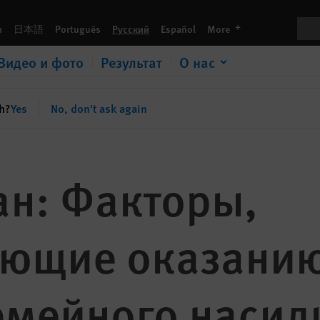
Пои
languages
h
日本語
Português
Русский
Español
More
Видео и фото
Результат
О нас
sh?
Yes
No, don't ask again
ан: Факторы,
ующие оказани
емейного насил