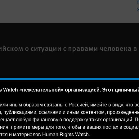
ийском о ситуации с правами человека в
 Watch «нежелательной» организацией. Этот циничный 
а
Text Version
,
NY
10118-3299
USA
|
t
1.212.290.4700
м или иным образом связаны с Россией, имейте в виду, что
, публикациями, ссылками и иным контентом, произведенны
he US under EIN: 13-2875808
ещает любую финансовую поддержку таких организаций. Поз
ия: примите меры для того, чтобы в ваших постах в социа
слеживания и сторонние аналитические инструменты, 
ется и материалов Human Rights Watch.
имодействия с ним. Используя наш сайт, вы соглашаетес