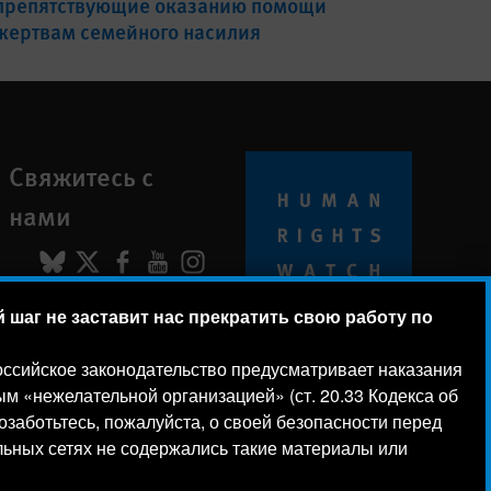
препятствующие оказанию помощи
жертвам семейного насилия
Свяжитесь с
нами
BlueSky
X
Facebook
YouTube
Instagram
шаг не заставит нас прекратить свою работу по
© 2026 Human Rights Watch
 российское законодательство предусматривает наказания
м «нежелательной организацией» (ст. 20.33 Кодекса об
аботьтесь, пожалуйста, о своей безопасности перед
льных сетях не содержались такие материалы или
чтобы лучше понять,
ь с этим. Ознакомьтесь