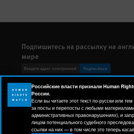
Подпишитесь на рассылку на англ
мире
Подписаться
Footer
Российские власти признали Human Rights
Заявление о политике конфиденциальности
Карта сайт
menu
России.
Human Rights Watch
| 350 Fifth Avenue, 34th Floor | New York
Если вы читаете этот текст по-русски или те
за посты и перепосты с любыми материалами
Human Rights Watch
is a 501(C)(3) nonprofit registered in t
административных правонарушениях), и запр
лицом потенциального судебного преследован
Human Rights Watch cookie preferences
Мы используем файлы cookie, технологии от
ссылки на них — в том числе это теперь каса
кто посещает сайт, и улучшить ваш опыт вза