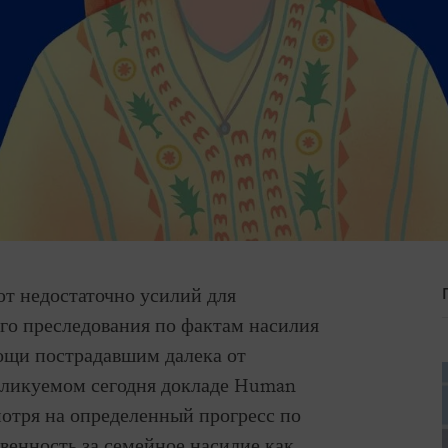
т недостаточно усилий для
го преследования по фактам насилия
мощи пострадавшим далека от
убликуемом сегодня докладе Human
мотря на определенный прогресс по
твенность за семейное насилие как