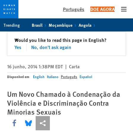
Português
DOE AGORA
Open
Skip
Skip
Trending
Brasil
Moçambique
Angola
to
to
cookie
main
Fechar
Would you like to read this page in English?
✕
privacy
content
Yes
No, don't ask again
notice
16 junho, 2014 1:38PM EDT
|
Carta
Disponível em
English
Italiano
Português
Español
Um Novo Chamado à Condenação da
Violência e Discriminação Contra
Minorias Sexuais
Share this via Facebook
Share this via Bluesky
Share this via Compartilhar