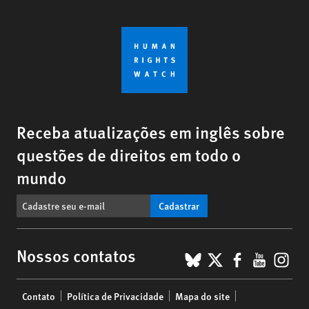
Receba atualizações em inglês sobre
questões de direitos em todo o
mundo
Cadastrar
BlueSky
X
Faceboo
YouTu
Ins
Nossos contatos
Footer
Contato
Política de Privacidade
Mapa do site
menu