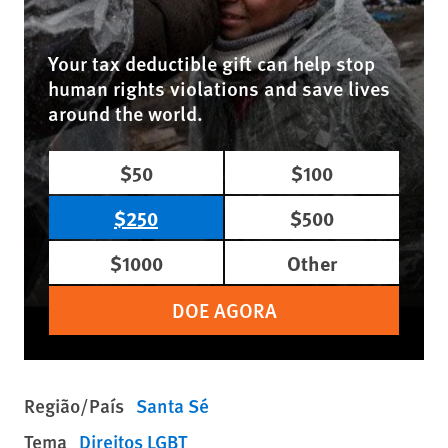
Your tax deductible gift can help stop
human rights violations and save lives
around the world.
$50
$100
$250
$500
$1000
Other
DOE AGORA
Região/País
Santa Sé
Tema
Direitos LGBT