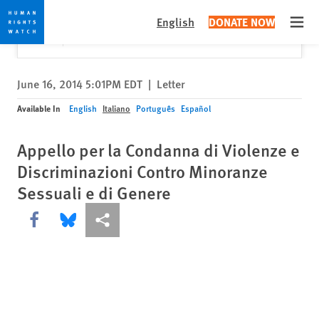
Skip
Skip
Close
Would you like to read this page in English?
✕
English
DONATE NOW
to
to
Open
Yes
No, don't ask again
cookie
main
privacy
content
notice
June 16, 2014 5:01PM EDT
|
Letter
Available In
English
Italiano
Português
Español
Appello per la Condanna di Violenze e
Discriminazioni Contro Minoranze
Sessuali e di Genere
Share this via Facebook
Share this via Bluesky
More sharing options