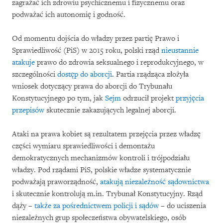
zagrażać ich zdrowiu psychicznemu i fizycznemu oraz
podważać ich autonomię i godność.
Od momentu dojścia do władzy przez partię Prawo i
Sprawiedliwość (PiS) w 2015 roku, polski rząd
nieustannie
atakuje
prawo do zdrowia seksualnego i reprodukcyjnego, w
szczególności
dostęp do aborcji
. Partia rządząca złożyła
wniosek dotyczący prawa do aborcji do Trybunału
Konstytucyjnego po tym, jak
Sejm
odrzucił projekt
przyjęcia
przepisów
skutecznie zakazujących legalnej aborcji.
Ataki na prawa kobiet są rezultatem przejęcia przez władzę
części wymiaru sprawiedliwości i demontażu
demokratycznych mechanizmów kontroli i trójpodziału
władzy. Pod rządami PiS, polskie władze systematycznie
podważają praworządność,
atakują niezależność sądownictwa
i skutecznie kontrolują m.in. Trybunał Konstytucyjny. Rząd
dąży –
także za pośrednictwem policji i sądów
– do uciszenia
niezależnych grup społeczeństwa obywatelskiego, osób