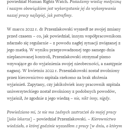
powiedział Human Rights Watch.
Posiadamy wiedzę medyczną
i naszym obowiązkiem jest wykorzystanie jej do wykonywania
naszej pracy najlepiej, jak potrafimy
.
W marcu 2022 r. dr Przeszlakowski wyszedł ze swojej zmiany
przed czasem – co, jak powiedział, innym współpracownikom
zdarzało się regularnie – z powodu nagłej sytuacji związanej z
jego matką. W wyniku przeprowadzonej tego samego dnia
nieplanowanej kontroli, Przeszlakowski otrzymał pismo
wzywające go do wyjaśnienia swojej nieobecności, a następnie
naganę. W kwietniu 2022 r. Przeszlakowski został zwolniony
przez kierownictwo szpitala rzekomo za brak złożenia
wyjaśnień. Zapytany, czy jakikolwiek inny pracownik szpitala
uniwersyteckiego został zwolniony z podobnych powodów,
wyjaśnił, że zgodnie z jego wiedzą –
nie, nikt inny, nigdy
.
Powiedziano mi, że nie ma żadnych zastrzeżeń do mojej pracy
[jako lekarza]
– powiedział Przeszlakowski. –
Kierownictwo
wiedziało, o której godzinie wyszedłem z pracy [w dniu, o którym