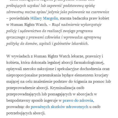
próbujących uzyskać lub zapewnić podstawową opiekę
zdrowotną można opisać jedynie jako polowanie na czarownice
– powiedziała
Hillary Margolis,
starsza badaczka praw kobiet
w Human Rights Watch. –
Rząd nadmiernie wykorzystuje
policję i sądownictwo do realizacji swojego programu
sprzecznego z prawami człowieka i wprowadza agresywną
politykę do domów, szpitali i gabinetów lekarskich
.
W wywiadach z Human Rights Watch lekarze, prawnicy i
kobieta, która dokonała legalnej aborcji farmakologicznej,
opisywali szeroko zakrojone i spekulacyjne dochodzenia oraz
nieproporcjonalne przeszukania będące elementem krucjaty
mającej na celu znalezienie podstaw do ścigania za pomoc lub
przeprowadzenie aborcji. Kryminalizacja osób
przeprowadzających lub pomagających w aborcjach w
bezpodstawny sposób ingeruje w
prawo do zdrowia,
prowadząc do
poważnych skutków zdrowotnych
u osób
potrzebujących aborcji.