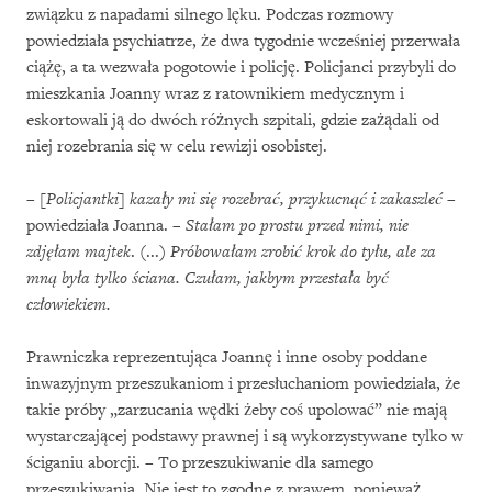
związku z napadami silnego lęku. Podczas rozmowy
powiedziała psychiatrze, że dwa tygodnie wcześniej przerwała
ciążę, a ta wezwała pogotowie i policję. Policjanci przybyli do
mieszkania Joanny wraz z ratownikiem medycznym i
eskortowali ją do dwóch różnych szpitali, gdzie zażądali od
niej rozebrania się w celu rewizji osobistej.
–
[Policjantki] kazały mi się rozebrać, przykucnąć i zakaszleć
–
powiedziała Joanna. –
Stałam po prostu przed nimi, nie
zdjęłam majtek
. (...)
Próbowałam zrobić krok do tyłu, ale za
mną była tylko ściana. Czułam, jakbym przestała być
człowiekiem.
Prawniczka reprezentująca Joannę i inne osoby poddane
inwazyjnym przeszukaniom i przesłuchaniom powiedziała, że
takie próby „zarzucania wędki żeby coś upolować” nie mają
wystarczającej podstawy prawnej i są wykorzystywane tylko w
ściganiu aborcji. – To przeszukiwanie dla samego
przeszukiwania. Nie jest to zgodne z prawem, ponieważ