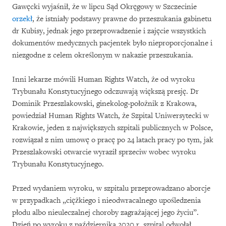
Gawęcki wyjaśnił, że w lipcu Sąd Okręgowy w Szczecinie
orzekł
, że istniały podstawy prawne do przeszukania gabinetu
dr Kubisy, jednak jego przeprowadzenie i zajęcie wszystkich
dokumentów medycznych pacjentek było nieproporcjonalne i
niezgodne z celem określonym w nakazie przeszukania.
Inni lekarze mówili Human Rights Watch, że od wyroku
Trybunału Konstytucyjnego odczuwają większą presję. Dr
Dominik Przeszlakowski, ginekolog-położnik z Krakowa,
powiedział Human Rights Watch, że Szpital Uniwersytecki w
Krakowie, jeden z największych szpitali publicznych w Polsce,
rozwiązał z nim umowę o pracę po 24 latach pracy po tym, jak
Przeszlakowski otwarcie wyraził sprzeciw wobec wyroku
Trybunału Konstytucyjnego.
Przed wydaniem wyroku, w szpitalu przeprowadzano aborcje
w przypadkach „ciężkiego i nieodwracalnego upośledzenia
płodu albo nieuleczalnej choroby zagrażającej jego życiu”.
Dzień po wyroku z października 2020 r. szpital odwołał