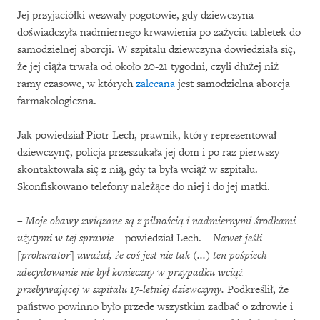
Jej przyjaciółki wezwały pogotowie, gdy dziewczyna
doświadczyła nadmiernego krwawienia po zażyciu tabletek do
samodzielnej aborcji. W szpitalu dziewczyna dowiedziała się,
że jej ciąża trwała od około 20-21 tygodni, czyli dłużej niż
ramy czasowe, w których
zalecana
jest samodzielna aborcja
farmakologiczna.
Jak powiedział Piotr Lech, prawnik, który reprezentował
dziewczynę, policja przeszukała jej dom i po raz pierwszy
skontaktowała się z nią, gdy ta była wciąż w szpitalu.
Skonfiskowano telefony należące do niej i do jej matki.
– Moje obawy związane są z pilnością i nadmiernymi środkami
użytymi w tej sprawie
– powiedział Lech. –
Nawet jeśli
[prokurator] uważał, że coś jest nie tak (...) ten pośpiech
zdecydowanie nie był konieczny w przypadku wciąż
przebywającej w szpitalu 17-letniej dziewczyny.
Podkreślił, że
państwo powinno było przede wszystkim zadbać o zdrowie i