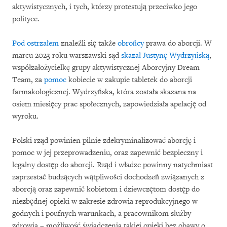
aktywistycznych, i tych, którzy protestują przeciwko jego
polityce.
Pod ostrzałem
znaleźli się także
obrońcy
prawa do aborcji. W
marcu 2023 roku warszawski sąd
skazał
Justynę Wydrzyńską
,
współzałożycielkę grupy aktywistycznej Aborcyjny Dream
Team, za
pomoc
kobiecie w zakupie tabletek do aborcji
farmakologicznej. Wydrzyńska, która została skazana na
osiem miesięcy prac społecznych, zapowiedziała apelację od
wyroku.
Polski rząd powinien pilnie zdekryminalizować aborcję i
pomoc w jej przeprowadzeniu, oraz zapewnić bezpieczny i
legalny dostęp do aborcji. Rząd i władze powinny natychmiast
zaprzestać budzących wątpliwości dochodzeń związanych z
aborcją oraz zapewnić kobietom i dziewczętom dostęp do
niezbędnej opieki w zakresie zdrowia reprodukcyjnego w
godnych i poufnych warunkach, a pracownikom służby
zdrowia – możliwość świadczenia takiej opieki bez obawy o