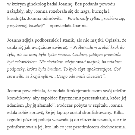
w którym ginekolog badał Joannę. Bez podania powodu
zażądały, aby Joanna rozebrała się do naga, kucnęła i
kaszlnęła. Joanna odmówiła. –
Powtarzały tylko: „rozbierz się,
przykucnij, kaszlnij”
– opowiedała Joanna.
Joanna zdjęła podkoszulek i stanik, ale nie majtki. Opisała, że
czuła się jak uwięzione zwierzę. –
Próbowałam zrobić krok do
tyłu, ale za mną była tylko ściana. Czułam, jakbym przestała
być człowiekiem. Nie chciałam zdejmować majtek, bo miałam
podpaskę, która była brudna. To było zbyt upokarzające. Coś
sprawiło, że krzyknęłam: „Czego ode mnie chcecie?!”.
Joanna powiedziała, że oddała funkcjonariuszom swój telefon
komórkowy, aby zapobiec fizycznemu przeszukaniu, które jej
zdaniem „by ją złamało”. Podczas pobytu w szpitalu Joanna
zdała sobie sprawę, że jej laptop został skonfiskowany. Kilka
tygodni później policja wezwała ją do złożenia zeznań, ale nie
poinformowała jej, kto lub co jest przedmiotem dochodzenia.