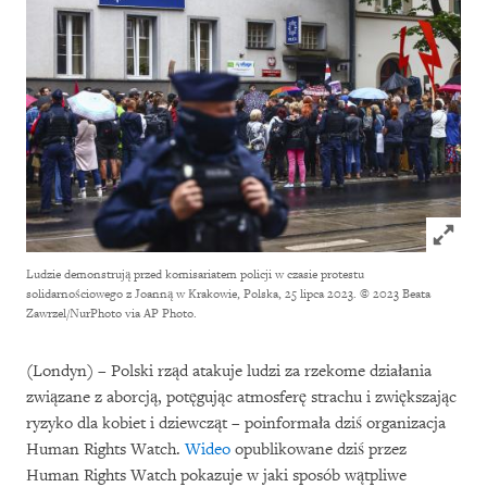
Click to
Ludzie demonstrują przed komisariatem policji w czasie protestu
solidarnościowego z Joanną w Krakowie, Polska, 25 lipca 2023.
© 2023 Beata
Zawrzel/NurPhoto via AP Photo.
(Londyn) – Polski rząd atakuje ludzi za rzekome działania
związane z aborcją, potęgując atmosferę strachu i zwiększając
ryzyko dla kobiet i dziewcząt – poinformała dziś organizacja
Human Rights Watch.
Wideo
opublikowane dziś przez
Human Rights Watch pokazuje w jaki sposób wątpliwe