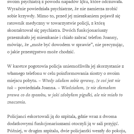
swoim psychiatrą z powodu napadów lęku, które odczuwała.
Wyraźnie powiedziała psychiatrze, że nie zamierza zrobić
sobie krzywdy. Mimo to, przed jej mieszkaniem pojawił się
ratownik medyczny w towarzystwie policji, z którą
skontaktował się psychiatra. Dwóch funkcjonariuszy
przeszukało jej mieszkanie i chiało zabrać telefon Joanny,
mówiąc, że „może być dowodem w sprawie”, nie precyzując,
o jakie przestępstwo może chodzić.
W karetce pogotowia policja uniemożliwiła jej skorzystanie z
własnego telefonu w celu poinformowania siostry o swoim
miejscu pobytu. –
Wtedy zdałam sobie sprawę, że coś jest nie
tak
– powiedziała Joanna. –
Wiedziałam, że nie złamałam
prawa co do sposobu, w jaki zdobyłam pigułki, ale nie miało to
znaczenia.
Policjanci eskortowali ją do szpitala, gdzie wraz z dwoma
dodatkowymi funkcjonariuszami otoczyli ją w sali przyjęć.
Później, w drugim szpitalu, dwie policjantki weszły do pokoju,