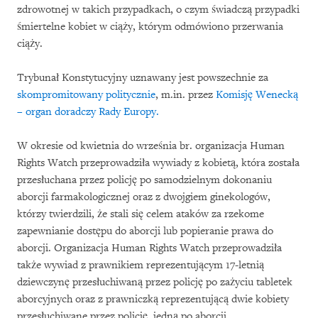
zdrowotnej w takich przypadkach, o czym świadczą przypadki
śmiertelne kobiet w ciąży, którym odmówiono przerwania
ciąży.
Trybunał Konstytucyjny uznawany jest powszechnie za
skompromitowany politycznie
, m.in. przez
Komisję Wenecką
– organ doradczy Rady Europy.
W okresie od kwietnia do września br. organizacja Human
Rights Watch przeprowadziła wywiady z kobietą, która została
przesłuchana przez policję po samodzielnym dokonaniu
aborcji farmakologicznej oraz z dwojgiem ginekologów,
którzy twierdzili, że stali się celem ataków za rzekome
zapewnianie dostępu do aborcji lub popieranie prawa do
aborcji. Organizacja Human Rights Watch przeprowadziła
także wywiad z prawnikiem reprezentującym 17-letnią
dziewczynę przesłuchiwaną przez policję po zażyciu tabletek
aborcyjnych oraz z prawniczką reprezentującą dwie kobiety
przesłuchiwane przez policję, jedną po aborcji