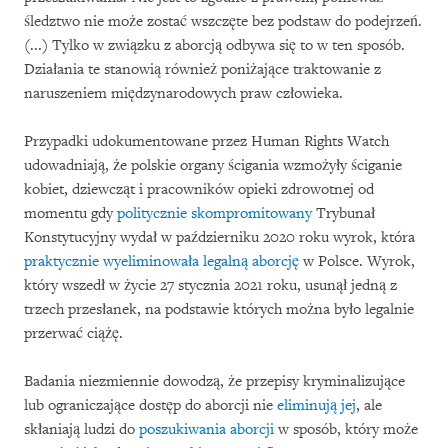
śledztwo nie może zostać wszczęte bez podstaw do podejrzeń.
(...) Tylko w związku z aborcją odbywa się to w ten sposób.
Działania te stanowią również poniżające traktowanie z
naruszeniem międzynarodowych praw człowieka.
Przypadki udokumentowane przez Human Rights Watch
udowadniają, że polskie organy ścigania wzmożyły ściganie
kobiet, dziewcząt i pracowników opieki zdrowotnej od
momentu gdy
politycznie skompromitowany
Trybunał
Konstytucyjny wydał w październiku 2020 roku wyrok, która
praktycznie wyeliminowała legalną aborcję
w Polsce. Wyrok,
który wszedł w życie 27 stycznia 2021 roku, usunął jedną z
trzech przesłanek, na podstawie których można było legalnie
przerwać ciążę.
Badania niezmiennie dowodzą, że przepisy kryminalizujące
lub ograniczające dostęp do aborcji nie
eliminują jej
, ale
skłaniają ludzi do
poszukiwania aborcji
w sposób, który może