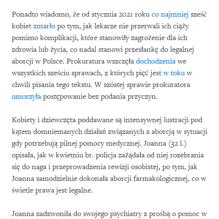
Ponadto wiadomo, że od stycznia 2021 roku
co najmniej
sześć
kobiet
zmarło
po tym, jak lekarze nie przerwali ich ciąży
pomimo komplikacji, które stanowiły zagrożenie dla ich
zdrowia lub życia, co nadal stanowi przesłankę do legalnej
aborcji w Polsce. Prokuratura wszczęła
dochodzenia
we
wszystkich sześciu sprawach, z których pięć jest
w toku
w
chwili pisania tego tekstu. W szóstej sprawie prokuratora
umorzyła
postępowanie bez podania przyczyn.
Kobiety i dziewczęta poddawane są intensywnej lustracji pod
kątem domniemanych działań związanych z aborcją w sytuacji
gdy potrzebują pilnej pomocy medycznej. Joanna (32 l.)
opisała, jak w kwietniu br. policja zażądała od niej rozebrania
się do naga i przeprowadzenia rewizji osobistej, po tym, jak
Joanna samodzielnie dokonała aborcji farmakologicznej, co w
świetle prawa jest legalne.
Joanna zadzwoniła do swojego psychiatry z prośbą o pomoc w