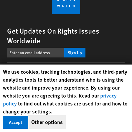
Get Updates On Rights Issues
Worldwide
Sign Up
Human Rights Watch cookie preferences
We use cookies, tracking technologies, and third-party
BlueSky
X
Facebook
YouTube
Instagr
Linke
Tik
Connect With Us
analytics tools to better understand who is using the
website and improve your experience. By using our
Footer
Text Version
menu
website you are agreeing to this. Read our
privacy
policy
to find out what cookies are used for and how to
© 2026 Human Rights Watch
change your settings.
Human Rights Watch
| 350 Fifth Avenue, 34th Floor | New York,
NY
Other options
Accept
10118-3299
USA
|
t
1.212.290.4700