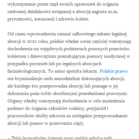
wykorzystanie przez rząd swoich uprawnień do ścigania
rzekomej działalności związanej z aborcją zagraża m.in.
prywatności, autonomii i zdrowiu kobiet.
Od czasu wprowadzenia niemal całkowitego zakazu legalnej
aborcji w 2020 roku, polskie władze coraz częściej wszczynają
dochodzenia na wątpliwych podstawach prawnych przeciwko
kobietom i dziewczętom poszukującym pomocy medycznej w
przypadku poronień lub po legalnych aborcjach
farmakologicznych. To samo spotyka lekarzy.
Polskie prawo
nie kryminalizuje osób samodzielnie dokonujących aborcji,
ale każdego kto przeprowadza aborcję lub pomaga w jej
dokonaniu poza ściśle określonymi przesłankami prawnymi.
Organy władzy wszczynają dochodzenia w celu znalezienia
podstaw do ścigania członków rodziny, przyjaciół i
pracowników służby zdrowia za nielegalne przeprowadzanie
aborcji lub pomoc w przerwaniu ciąży.
–
Takie bezwzględne ściganie przez polskie władze osób