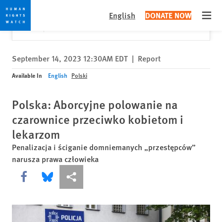
Skip
Skip
Close
Would you like to read this page in English?
✕
English
DONATE NOW
to
to
Open
Yes
No, don't ask again
cookie
main
privacy
content
notice
September 14, 2023 12:30AM EDT
|
Report
Available In
English
Polski
Polska: Aborcyjne polowanie na
czarownice przeciwko kobietom i
lekarzom
Penalizacja i ściganie domniemanych „przestępców”
narusza prawa człowieka
Share this via Facebook
Share this via Bluesky
More sharing options