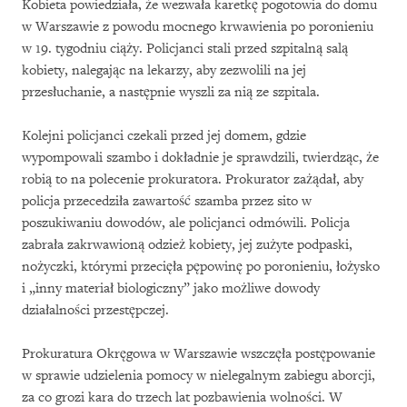
Kobieta powiedziała, że wezwała karetkę pogotowia do domu
w Warszawie z powodu mocnego krwawienia po poronieniu
w 19. tygodniu ciąży. Policjanci stali przed szpitalną salą
kobiety, nalegając na lekarzy, aby zezwolili na jej
przesłuchanie, a następnie wyszli za nią ze szpitala.
Kolejni policjanci czekali przed jej domem, gdzie
wypompowali szambo i dokładnie je sprawdzili, twierdząc, że
robią to na polecenie prokuratora. Prokurator zażądał, aby
policja przecedziła zawartość szamba przez sito w
poszukiwaniu dowodów, ale policjanci odmówili. Policja
zabrała zakrwawioną odzież kobiety, jej zużyte podpaski,
nożyczki, którymi przecięła pępowinę po poronieniu, łożysko
i „inny materiał biologiczny” jako możliwe dowody
działalności przestępczej.
Prokuratura Okręgowa w Warszawie wszczęła postępowanie
w sprawie udzielenia pomocy w nielegalnym zabiegu aborcji,
za co grozi kara do trzech lat pozbawienia wolności. W