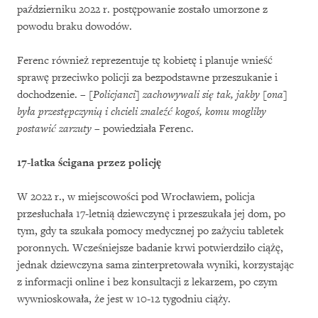
październiku 2022 r. postępowanie zostało umorzone z
powodu braku dowodów.
Ferenc również reprezentuje tę kobietę i planuje wnieść
sprawę przeciwko policji za bezpodstawne przeszukanie i
dochodzenie. –
[Policjanci] zachowywali się tak, jakby [ona]
była przestępczynią i chcieli znaleźć kogoś, komu mogliby
postawić zarzuty
– powiedziała Ferenc.
17-latka ścigana przez policję
W 2022 r., w miejscowości pod Wrocławiem, policja
przesłuchała 17-letnią dziewczynę i przeszukała jej dom, po
tym, gdy ta szukała pomocy medycznej po zażyciu tabletek
poronnych. Wcześniejsze badanie krwi potwierdziło ciążę,
jednak dziewczyna sama zinterpretowała wyniki, korzystając
z informacji online i bez konsultacji z lekarzem, po czym
wywnioskowała, że jest w 10-12 tygodniu ciąży.