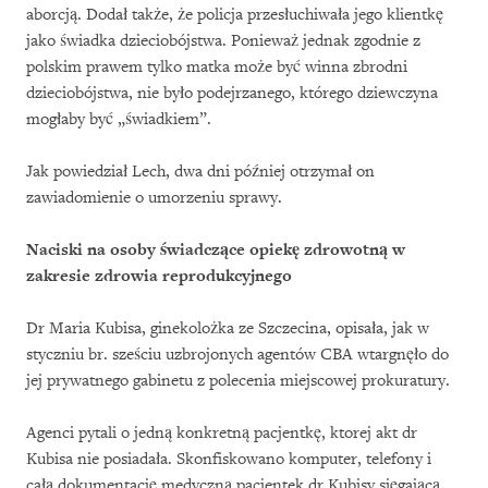
aborcją. Dodał także, że policja przesłuchiwała jego klientkę
jako świadka dzieciobójstwa. Ponieważ jednak zgodnie z
polskim prawem tylko matka może być winna zbrodni
dzieciobójstwa, nie było podejrzanego, którego dziewczyna
mogłaby być „świadkiem”.
Jak powiedział Lech, dwa dni później otrzymał on
zawiadomienie o umorzeniu sprawy.
Naciski na osoby świadczące opiekę zdrowotną w
zakresie zdrowia reprodukcyjnego
Dr Maria Kubisa, ginekolożka ze Szczecina, opisała, jak w
styczniu br. sześciu uzbrojonych agentów CBA wtargnęło do
jej prywatnego gabinetu z polecenia miejscowej prokuratury.
Agenci pytali o jedną konkretną pacjentkę, ktorej akt dr
Kubisa nie posiadała. Skonfiskowano komputer, telefony i
całą dokumentację medyczną pacjentek dr Kubisy sięgającą