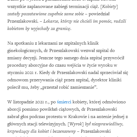
wszystkie zaplanowane zabiegi terminacji ciąż.
[Kobiety]
zostały pozostawione zupełnie same sobie
– powiedział
Przeszlakowski. –
Lekarze, którzy nie chcieli im pomóc, radzili
kobietom by wyjechały za granicę.
Na spotkaniu z lekarzami ze szpitalnych klinik
ginekologicznych, dr Przeszlakowski wezwał szpital do
zmiany decyzji. Jeszcze tego samego dnia szpital przywrócił
procedury aborcyjne do czasu wejścia w życie wyroku w
styczniu 2021 r. Kiedy dr Przeszlakowski nadal sprzeciwiał się
odmowom przerywania ciąż przez szpital, dyrektor kliniki
polecił mu, żeby „przestał robić zamieszanie”.
W listopadzie 2021 r., po
śmierci
kobiety, której odmówiono
aborcji pomimo powikłań ciążowych, dr Przeszlakowski
zabrał głos podczas protestu w Krakowie i na antenie jednej z
głównych stacji telewizyjnych.
[Wyrok] był niesprawiedliwy,
krzywdzący dla kobiet i bezsensowny
– Przeszlakowski