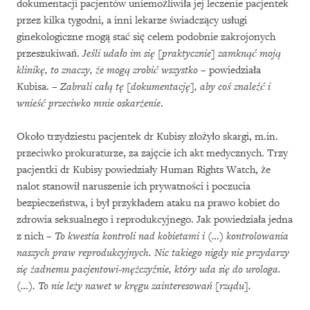
dokumentacji pacjentów uniemożliwiła jej leczenie pacjentek
przez kilka tygodni, a inni lekarze świadczący usługi
ginekologiczne mogą stać się celem podobnie zakrojonych
przeszukiwań.
Jeśli
udało im się [praktycznie] zamknąć moją
klinikę, to znaczy, że mogą zrobić wszystko
– powiedziała
Kubisa. –
Zabrali całą tę [dokumentację], aby coś znaleźć i
wnieść przeciwko mnie oskarżenie
.
Około trzydziestu pacjentek dr Kubisy złożyło skargi, m.in.
przeciwko prokuraturze, za zajęcie ich akt medycznych. Trzy
pacjentki dr Kubisy powiedziały Human Rights Watch, że
nalot stanowił naruszenie ich prywatności i poczucia
bezpieczeństwa, i był przykładem ataku na prawo kobiet do
zdrowia seksualnego i reprodukcyjnego. Jak powiedziała jedna
z nich
– To kwestia kontroli nad kobietami i (…) kontrolowania
naszych praw reprodukcyjnych. Nic takiego nigdy nie przydarzy
się żadnemu pacjentowi-mężczyźnie, który uda się do urologa.
(…). To nie leży nawet w kręgu zainteresowań [rządu].