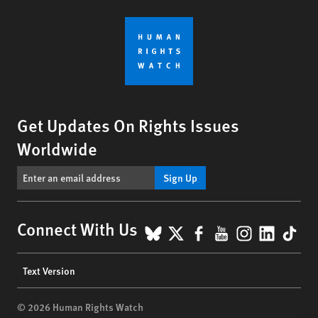
Get Updates On Rights Issues
Worldwide
Sign Up
BlueSky
X
Facebook
YouTube
Instagr
Linke
Tik
Connect With Us
Footer
Text Version
menu
© 2026 Human Rights Watch