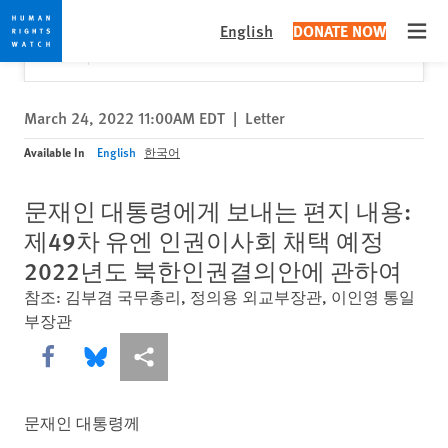
Skip
Skip
Close
Would you like to read this page in English?
✕
English
DONATE NOW
to
to
Open
Yes
No, don't ask again
cookie
main
privacy
content
notice
March 24, 2022 11:00AM EDT
|
Letter
Available In
English
한국어
문재인 대통령에게 보내는 편지 내용:
제49차 유엔 인권이사회 채택 예정
2022년도 북한인권결의안에 관하여
참조: 김부겸 국무총리, 정의용 외교부장관, 이인영 통일
부장관
Share this via Facebook
Share this via Bluesky
More sharing options
문재인 대통령께