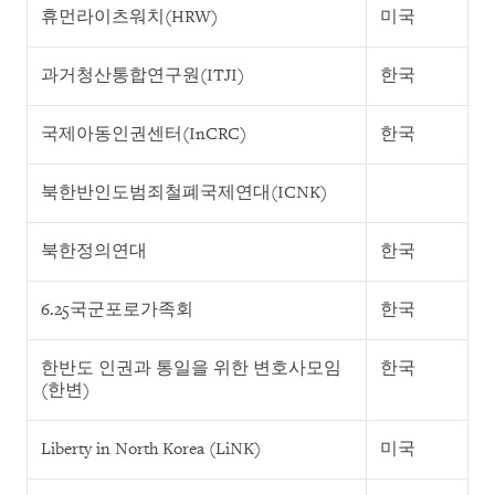
휴먼라이츠워치(HRW)
미국
과거청산통합연구원(ITJI)
한국
국제아동인권센터(InCRC)
한국
북한반인도범죄철폐국제연대(ICNK)
북한정의연대
한국
6.25국군포로가족회
한국
한반도 인권과 통일을 위한 변호사모임
한국
(한변)
Liberty in North Korea (LiNK)
미국