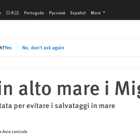
languages
h
日本語
Português
Русский
Español
More
sh?
Yes
No, don't ask again
in alto mare i Mi
ta per evitare i salvataggi in mare
e Asia centrale