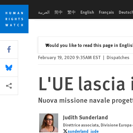
Skip
Skip
L'UE lascia in alto mare i Migranti
to
to
العربية
简中
繁中
English
Français
Deutsc
cookie
main
privacy
content
notice
Close
Would you like to read this page in Engli
✕
Share this via Facebook
February 19, 2020 9:35AM EST
|
Dispatches
Share this via Bluesky
L'UE lascia 
More sharing options
Nuova missione navale progetta
Judith Sunderland
Direttrice associata, Divisione Europa 
sunderland_jude