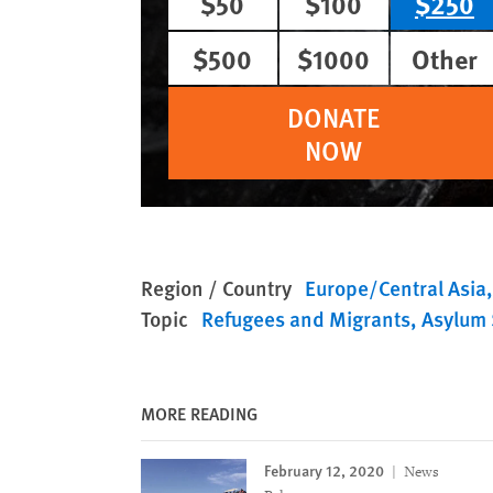
$50
$100
$250
$500
$1000
Other
DONATE
NOW
Region / Country
Europe/Central Asia
Topic
Refugees and Migrants
Asylum 
MORE READING
February 12, 2020
News