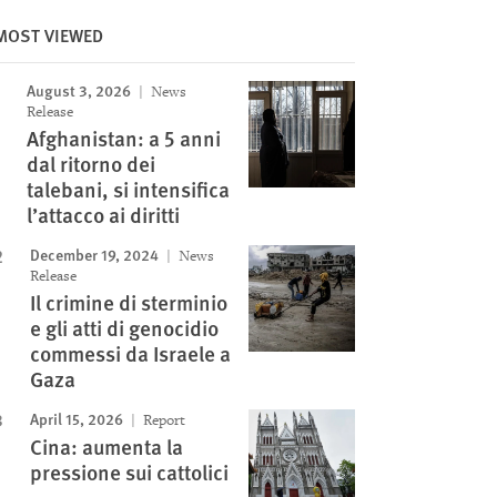
Image
MOST VIEWED
August 3, 2026
News
Release
Afghanistan: a 5 anni
dal ritorno dei
talebani, si intensifica
l’attacco ai diritti
December 19, 2024
News
Release
Il crimine di sterminio
e gli atti di genocidio
commessi da Israele a
Gaza
April 15, 2026
Report
Cina: aumenta la
pressione sui cattolici