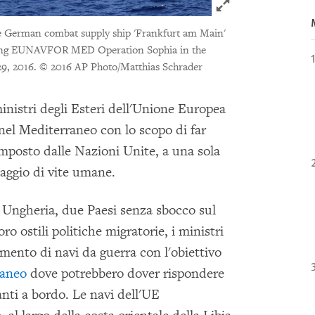
Click to expand 
the German combat supply ship 'Frankfurt am Main'
 during EUNAVFOR MED Operation Sophia in the
29, 2016.
© 2016 AP Photo/Matthias Schrader
 ministri degli Esteri dell'Unione Europea
nel Mediterraneo con lo scopo di far
 imposto dalle Nazioni Unite, a una sola
aggio di vite umane.
e Ungheria, due Paesi senza sbocco sul
ro ostili politiche migratorie, i ministri
ento di navi da guerra con l'obiettivo
raneo
dove potrebbero dover rispondere
anti a bordo. Le navi dell'UE