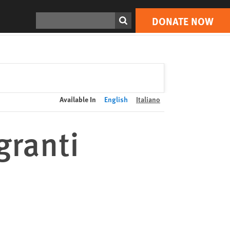
DONATE NOW
Print
Search
DONATE NOW
Available In
English
Italiano
granti