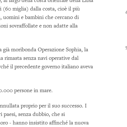
 al largo della costa orientale della Libia
(60 miglia) dalla costa, cioè il più
e, uomini e bambini che cercano di
oni sovraffollate e non adatte alla
a già moribonda Operazione Sophia, la
ma rimasta senza navi operative dal
hé il precedente governo italiano aveva
50.000 persone in mare.
annullata proprio per il suo successo. I
i paesi, senza dubbio, che si
oro - hanno insistito affinché la nuova