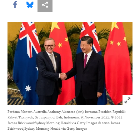
Share this via Facebook
Share this via Bluesky
More sharing options
Click to
Perdana Menteri Australia Anthony Albanese (kiri) bersama Presiden Republik
Rakyat Tiongkok, Xi Jinping, di Bali, Indonesia, 15 November 2022. © 2022
James Brickwood/Sydney Morning Herald via Getty Images
© 2022 James
Brickwood/Sydney Morning Herald via Getty Images