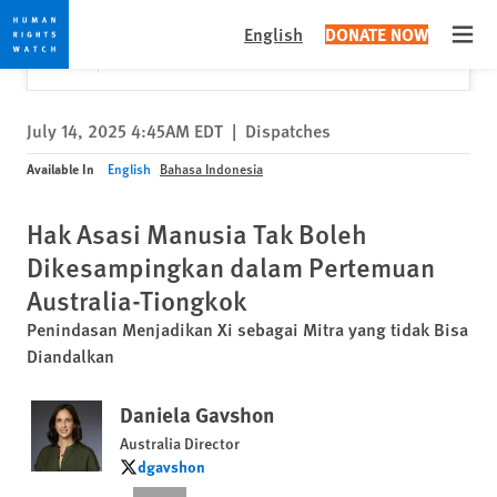
Skip
Skip
Close
Would you like to read this page in English?
✕
English
DONATE NOW
to
to
Open
Yes
No, don't ask again
cookie
main
privacy
content
notice
July 14, 2025 4:45AM EDT
|
Dispatches
Available In
English
Bahasa Indonesia
Hak Asasi Manusia Tak Boleh
Dikesampingkan dalam Pertemuan
Australia-Tiongkok
Penindasan Menjadikan Xi sebagai Mitra yang tidak Bisa
Diandalkan
Daniela Gavshon
Australia Director
dgavshon
dgavshon