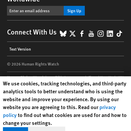
Sign Up
BlueSky
X
Facebook
YouTube
Instagr
Linke
Tik
Connect With Us
Footer
Text Version
menu
© 2026 Human Rights Watch
Human Rights Watch
| 350 Fifth Avenue, 34th Floor | New York,
NY
Human Rights Watch cookie preferences
We use cookies, tracking technologies, and third-party
10118-3299
USA
|
t
1.212.290.4700
analytics tools to better understand who is using the
Human Rights Watch
is a 501(C)(3) nonprofit registered in the US
website and improve your experience. By using our
under EIN: 13-2875808
website you are agreeing to this. Read our
privacy
policy
to find out what cookies are used for and how to
change your settings.