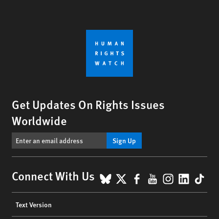
Get Updates On Rights Issues
Worldwide
Sign Up
BlueSky
X
Facebook
YouTube
Instagr
Linke
Tik
Connect With Us
Footer
Text Version
menu