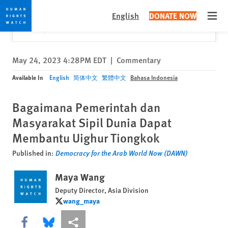
Skip
Skip
Close
Would you like to read this page in English?
✕
English
DONATE NOW
to
to
Open
Yes
No, don't ask again
cookie
main
privacy
content
notice
May 24, 2023 4:28PM EDT
|
Commentary
Available In
English
简体中文
繁體中文
Bahasa Indonesia
Bagaimana Pemerintah dan
Masyarakat Sipil Dunia Dapat
Membantu Uighur Tiongkok
Published in:
Democracy for the Arab World Now (DAWN)
Maya Wang
Deputy Director, Asia Division
wang_maya
wang_maya
Share this via Facebook
Share this via Bluesky
More sharing options