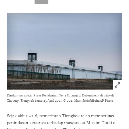
Click to
Dinding perimeter Pusat Penahanan No. 3 Urumqi di Dabancheng di wilayah
Xinjiang, Tiongkok barat, 23 April 2021.
© 2021 Mark Schiefelbein/AP Photo
Sejak akhir 2016, pemerintah Tiongkok telah memperluas
penindasan kerasnya terhadap masyarakat Muslim Turki di