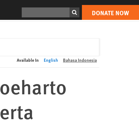
DONATE NOW
Print
Search
DONATE NOW
Available In
English
Bahasa Indonesia
oeharto
erta