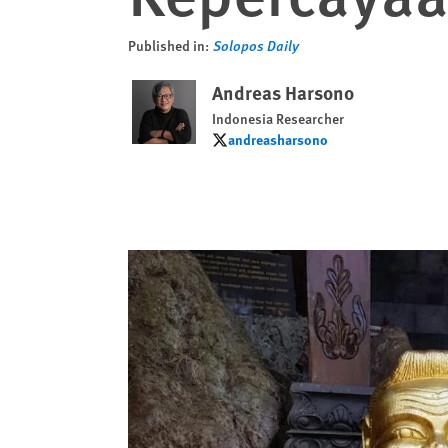
Published in:
Solopos Daily
Andreas Harsono
Indonesia Researcher
andreasharsono
andreasharsono