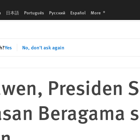
serta Kepercayaan
languages
h
日本語
Português
Русский
Español
More
sh?
Yes
No, don't ask again
wen, Presiden S
san Beragama s
an