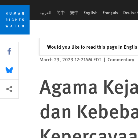
Skip
Skip
Agama Kejawen, Presiden Soeharto dan Kebebasan Beragama 
to
to
العربية
简中
繁中
English
Français
Deutsc
cookie
main
privacy
content
notice
Close
Would you like to read this page in Engli
✕
Share this via Facebook
March 23, 2023 12:21AM EDT
|
Commentary
Share this via Bluesky
Agama Keja
More sharing options
dan Kebeba
Kepercaya