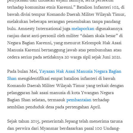
penyiksaan dan tindakan kejam lainnya, serta persekusi
terhadap komunitas etnis Karenni.” Batalion Infanteri 102, di
bawah divisi tempur Komando Daerah Militer Wilayah Timur,
melakukan beberapa serangan penembakan tanpa pandang
bulu. Amnesty International juga
melaporkan
digunakannya
ranjau darat anti-personil oleh militer “dalam skala besar” di
Negara Bagian Karenni, yang menurut Kelompok Hak Asasi
Manusia Karenni bertanggung jawab atas pembunuhan atau
cedera serius pada setidaknya 20 warga sipil sejak Juni 2021.
Pada bulan Mei,
Yayasan Hak Asasi Manusia Negara Bagian
Shan
mengidentifikasi empat batalion infanteri di bawah
Komando Daerah Militer Wilayah Timur yang terkait dengan
pelanggaran hak asasi manusia di kota Ywangan Negara
Bagian Shan selatan, termasuk
pembantaian
terhadap
sembilan penduduk desa pada pertengahan April.
Sejak tahun 2015, pemerintah Jepang telah menerima taruna
dan perwira dari Myanmar berdasarkan pasal 100 Undang-