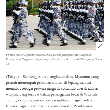
Click to
Personel militer Myanmar dalam sebuah parade peringatan Hari Angkatan
Bersenjata di Naypyidaw, Myanmar, 27 Maret 2022.
© 2022 AP Photo/Aung Shine
Oo
(Tokyo) – Seorang jenderal angkatan darat Myanmar yang
pernah menempuh pelatihan militer di Jepang saat ini
menjabat sebagai perwira tinggi di komando daerah militer
wilayah, yang terlibat dalam pelanggaran berat di Wilayah
Timur, yang mengawasi operasi militer di bagian selatan
Negara Bagian Shan dan Karenni (Kayah). Pasukannya