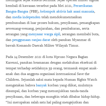
meningkat sejak kudeta bermula. Sejak operasi militer digelar
kembali di kawasan tersebut pada Mei 2021,
Perserikatan
Bangsa-Bangsa
(PBB),
kelompok aktivis hak asasi manusia
,
dan
media independen
telah mendokumentasikan
pembunuhan di luar proses hukum, penyiksaan, penangkapan
sewenang-wenang, penjarahan, dan pembakaran, serta
serangan yang
menyasar warga sipil
, serangan membabi buta,
dan
penggunaan ranjau darat
oleh pasukan Myanmar di
bawah Komando Daerah Militer Wilayah Timur.
Pada 24 Desember 2021 di kota Hpruso Negara Bagian
Karenni, pasukan keamanan dengan melakukan eksekusi di
tempat terhadap setidaknya 39 orang, termasuk empat anak-
anak dan dua anggota organisasi internasional Save the
Children. Sejumlah saksi mata kepada Human Rights Watch
mengatakan bahwa
banyak
korban yang diikat, mulutnya
disumpal, dan korban yang menunjukkan tanda-tanda
penyiksaan, dan beberapa mungkin telah dibakar hidup-hidup.
“Ini merupakan salah satu hal paling mengejutkan dan