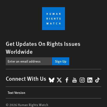
Get Updates On Rights Issues
Worldwide
Sign Up
BlueSky
X
Facebook
YouTube
Instagr
Linke
Tik
Connect With Us
Footer
Text Version
menu
© 2026 Human Rights Watch