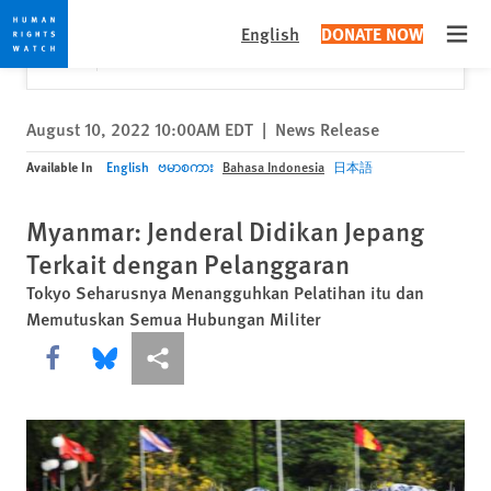
Skip
Skip
Close
Would you like to read this page in English?
✕
English
DONATE NOW
to
to
Open
Yes
No, don't ask again
cookie
main
privacy
content
notice
August 10, 2022 10:00AM EDT
|
News Release
Available In
English
ဗမာစကား
Bahasa Indonesia
日本語
Myanmar: Jenderal Didikan Jepang
Terkait dengan Pelanggaran
Tokyo Seharusnya Menangguhkan Pelatihan itu dan
Memutuskan Semua Hubungan Militer
Share this via Facebook
Share this via Bluesky
More sharing options