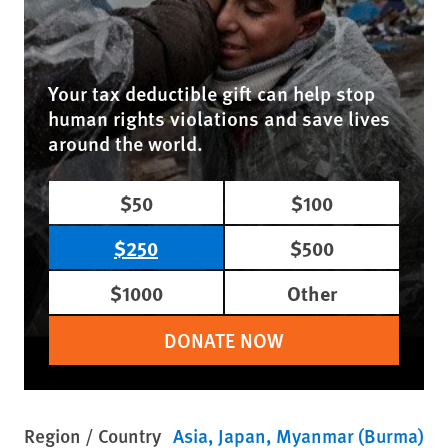
Your tax deductible gift can help stop
human rights violations and save lives
around the world.
$50
$100
$250
$500
$1000
Other
DONATE NOW
Region / Country
Asia
Japan
Myanmar (Burma)