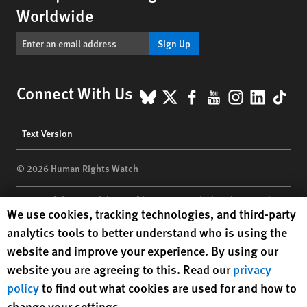
Worldwide
Sign Up
BlueSky
X
Facebook
YouTube
Instagr
Linke
Tik
Connect With Us
Footer
Text Version
menu
© 2026 Human Rights Watch
Human Rights Watch
| 350 Fifth Avenue, 34th Floor | New York,
NY
Human Rights Watch cookie preferences
We use cookies, tracking technologies, and third-party
10118-3299
USA
|
t
1.212.290.4700
analytics tools to better understand who is using the
Human Rights Watch
is a 501(C)(3) nonprofit registered in the US
website and improve your experience. By using our
under EIN: 13-2875808
website you are agreeing to this. Read our
privacy
policy
to find out what cookies are used for and how to
change your settings.