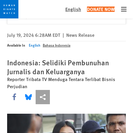
Skip
Skip
Close
Would you like to read this page in English?
✕
English
DONATE NOW
to
to
Open
Yes
No, don't ask again
cookie
main
privacy
content
notice
July 19, 2024 6:28AM EDT
|
News Release
Available In
English
Bahasa Indonesia
Indonesia: Selidiki Pembunuhan
Jurnalis dan Keluarganya
Reporter Tribata TV Menduga Tentara Terlibat Bisnis
Perjudian
Share this via Facebook
Share this via Bluesky
More sharing options