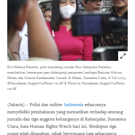
Click to
Eva Meliana Pasaribu, putri mendiang jurnalis Rico Sempurna Pasaribu,
memberikan keterangan pers didampingi pengacara Lembaga Bantuan Hukum
Medan dan Komite Keselamatan Jurnalis di Medan, Sumatera Utara, 18 Juli 2024.
©Panyahatan Siregar/NurPhoto via AP
© Photo by Panyahatan Siregar/NurPhoto
via AP
(Jakarta) – Polisi dan militer
Indonesia
seharusnya
menyelidiki pembakaran yang mematikan terhadap seorang
jurnalis dan tiga anggota keluarganya di Kabanjahe, Sumatera
Utara, kata Human Rights Watch hari ini. Meskipun tiga
orang telah ditangkap, pihak berwenang juga seharusnya