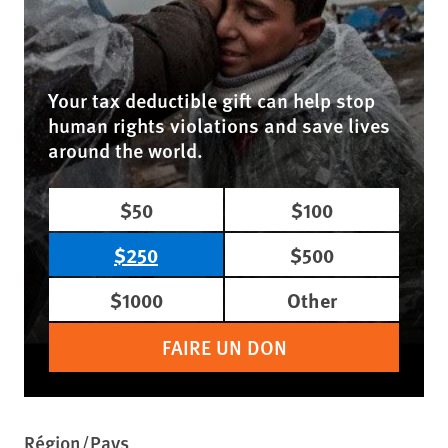
Your tax deductible gift can help stop
human rights violations and save lives
around the world.
$50
$100
$250
$500
$1000
Other
FAIRE UN DON
Région/Pays