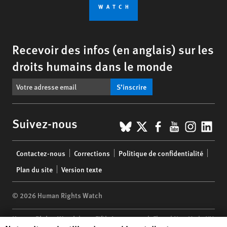
Recevoir des infos (en anglais) sur les
droits humains dans le monde
S’inscrire
BlueSky
X
Facebook
YouTub
Insta
Lin
Suivez-nous
Footer
Contactez-nous
Corrections
Politique de confidentialité
menu
Plan du site
Version texte
© 2026 Human Rights Watch
Human Rights Watch
| 350 Fifth Avenue, 34th Floor | New York,
NY