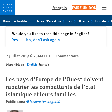
Français
FAIRE UN DON
Open
Skip
Skip
Dans l’actualité
Israël/Palestine
Iran
Ukraine
Tunisie
to
to
cookie
main
Fermer
Would you like to read this page in English?
✕
privacy
content
Yes
No, don't ask again
notice
2 juillet 2019 6:25AM EDT
|
Commentaire
Disponible en
English
Français
Les pays d’Europe de l’Ouest doivent
rapatrier les combattants de l’Etat
islamique et leurs familles
Publié dans:
Al Jazeera (en anglais)