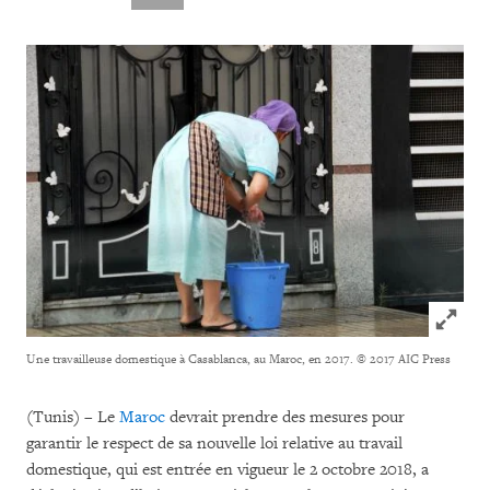
Click to
Une travailleuse domestique à Casablanca, au Maroc, en 2017.
© 2017 AIC Press
(Tunis) – Le
Maroc
devrait prendre des mesures pour
garantir le respect de sa nouvelle loi relative au travail
domestique, qui est entrée en vigueur le 2 octobre 2018, a