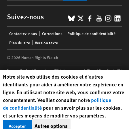
BlueSky
X
Facebook
YouTub
Insta
Lin
Suivez-nous
Footer
Contactez-nous
Corrections
Politique de confidentialité
menu
Plan du site
Version texte
© 2026 Human Rights Watch
Human Rights Watch
| 350 Fifth Avenue, 34th Floor | New York,
NY
Human Rights Watch cookie preferences
Notre site web utilise des cookies et d'autres
10118-3299
USA
|
t
1.212.290.4700
identifiants pour aider à améliorer votre expérience en
Human Rights Watch
is a 501(C)(3) nonprofit registered in the US
ligne. En utilisant notre site web, vous confirmez votre
under EIN: 13-2875808
consentement. Veuillez consulter notre
politique
de confidentialité
pour en savoir plus sur les cookies,
et sur les moyens de modifier vos paramètres.
Autres options
Accepter