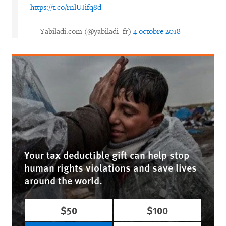
https://t.co/rnlUIifq8d
— Yabiladi.com (@yabiladi_fr)
4 octobre 2018
Your tax deductible gift can help stop
human rights violations and save lives
around the world.
$50
$100