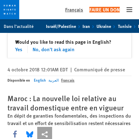
Français
FAIRE UN DON
Open
Skip
Skip
Dans l’actualité
Israël/Palestine
Iran
Ukraine
Tunisie
to
to
cookie
main
Fermer
Would you like to read this page in English?
✕
privacy
content
Yes
No, don't ask again
notice
4 octobre 2018 12:01AM EDT
|
Communiqué de presse
Disponible en
English
العربية
Français
Maroc : La nouvelle loi relative au
travail domestique entre en vigueur
En dépit de garanties fondamentales, des inspections du
travail et un effort de sensibilisation restent nécessaires
Share this via Facebook
Share this via Bluesky
Share this via Partagez