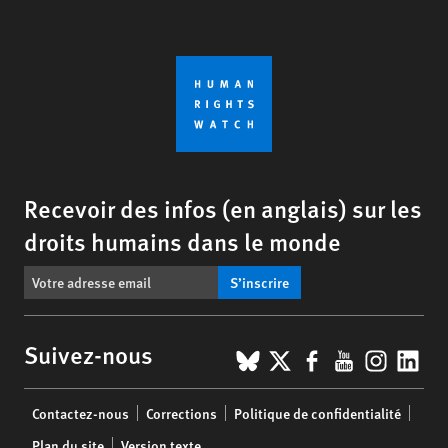
Recevoir des infos (en anglais) sur les
droits humains dans le monde
S’inscrire
BlueSky
X
Facebook
YouTub
Insta
Lin
Suivez-nous
Footer
Contactez-nous
Corrections
Politique de confidentialité
menu
Plan du site
Version texte