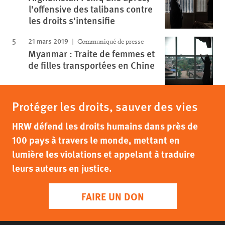
l'offensive des talibans contre
les droits s'intensifie
21 mars 2019
Communiqué de presse
Myanmar : Traite de femmes et
de filles transportées en Chine
Protéger les droits, sauver des vies
HRW défend les droits humains dans près de
100 pays à travers le monde, mettant en
lumière les violations et appelant à traduire
leurs auteurs en justice.
FAIRE UN DON