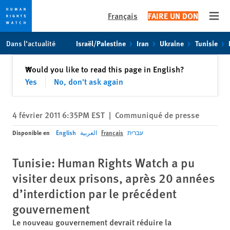
Français
FAIRE UN DON
Open
Skip
Skip
Dans l’actualité
Israël/Palestine
Iran
Ukraine
Tunisie
to
to
cookie
main
Fermer
Would you like to read this page in English?
✕
privacy
content
Yes
No, don't ask again
notice
4 février 2011 6:35PM EST
|
Communiqué de presse
Disponible en
English
العربية
Français
עברית
Tunisie: Human Rights Watch a pu
visiter deux prisons, après 20 années
d’interdiction par le précédent
gouvernement
Le nouveau gouvernement devrait réduire la