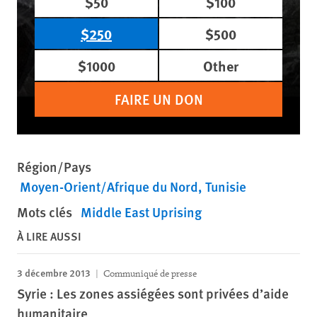
$50
$100
$250
$500
$1000
Other
FAIRE UN DON
Région/Pays
Moyen-Orient/Afrique du Nord
Tunisie
Mots clés
Middle East Uprising
À LIRE AUSSI
3 décembre 2013
Communiqué de presse
Syrie : Les zones assiégées sont privées d’aide
humanitaire