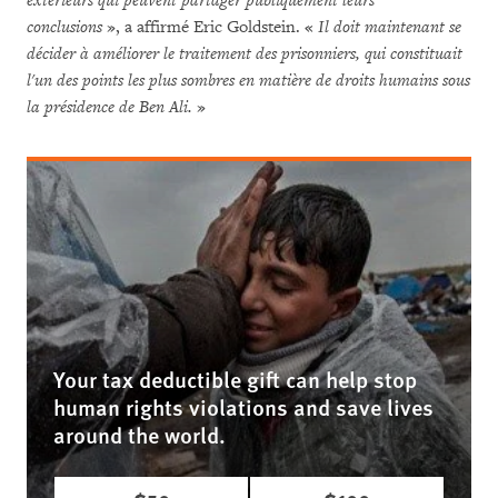
extérieurs qui peuvent partager publiquement leurs
conclusions
», a affirmé Eric Goldstein. «
Il doit maintenant se
décider à améliorer le traitement des prisonniers, qui constituait
l'un des points les plus sombres en matière de droits humains sous
la présidence de Ben Ali.
»
Your tax deductible gift can help stop
human rights violations and save lives
around the world.