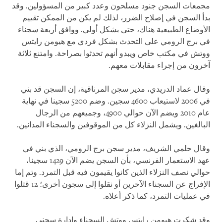
مجمعات السجن جنود مسلحون وعدد كبير من المسؤولين. وقد
بدأ السجن في إصلاح الضرر، لذلك لم يكن من الممكن تقييم
الأوضاع الطبيعية هناك، حتى بشكل أولي. ووافق أربعة سجناء
في برج الرومي على التحدث بشكل فردي مع هيومن رايتس
ووتش في مكتب خاص ويبدو أنهم تحدثوا بصراحة. وامتنع ثلاثة
آخرون من إجراء مقابلات معهم.
وقال عماد الدريدي، مدير سجن المرناقية، إن السجن قد بني
في 2006 لاستيعاب 4600 سجين. وضم 5200 سجينا في نهاية
عام 2010 ويضم الآن حوالي 4900، وجميعهم من الرجال
البالغين. ويشمل النزلاء كل من الموقوفين والسجناء المدانين.
وقال حلمي الشريف، مدير سجن برج الرومي، الذي بني في
عهد الاستعمار الفرنسي، بأن السجن يضم الآن 1429 سجينا،
حوالي نصف النزلاء الذين كانوا يقيمون فيه قبل التمرد. وتم إما
الإفراج عن السجناء الآخرين أو نقلوا إلى سجون أخرى؛ 12 قتلوا
في عمليات التمرد، كما ذكر أعلاه.
وقد شكرت هيومن رايتس ووتش السجناء وإدارة سجني