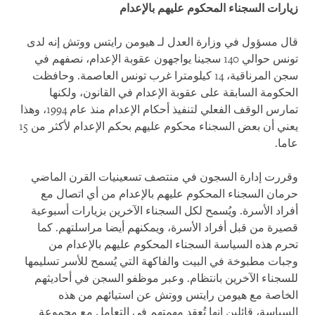
زيارات السجناء المحكوم عليهم بالإعدام
قال مسؤول في وزارة العدل لـ هيومن رايتس ووتش إنه لدى
تونس حوالي 140 سجينا يواجهون عقوبة الإعدام، نصفهم في
سجن المرناقية، 14 كيلومترا غرب تونس العاصمة. وحافظت
الحكومة السابقة على عقوبة الإعدام في القانون، ولكنها
تمارس الوقف الفعلي لتنفيذ أحكام الإعدام منذ عام 1994، وهذا
يعني أن بعض السجناء محكوم عليهم بحكم الإعدام لأكثر من 15
عاما.
وقررت إدارة السجون في منتصف تسعينيات القرن الماضي
حرمان السجناء المحكوم عليهم بالإعدام من أي اتصال مع
أفراد الأسرة. ويُسمح لكل السجناء الآخرين بزيارات أسبوعية
قصيرة من قبل أفراد الأسرة، ويمكنهم أيضا مراسلتهم. كما
تحرم هذه السياسة السجناء المحكوم عليهم بالإعدام من
وجبات مطبوخة في البيت والفاكهة التي يُسمح للأسر تسليمها
للسجناء الآخرين بانتظام. وعبر موظفو السجن في أحاديثهم
الخاصة مع هيومن رايتس ووتش عن استيائهم من هذه
السياسة، قائلين إنها تُعقد مهمتهم في التعامل مع مجموعة