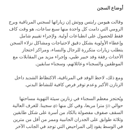
أوضاع السجن
وقالت هيومن رايتس ووتش إن زياراتها لسجني المرناقية وبرج
الرومي التي دامت كل واحدة منها سبع ساعات، هو وقت كاف
فقط للحصول على انطباعات أولية. ولإجراء تقييم شامل
وإعطاء الأولوية بشكل دقيق لاحتياجات ومشاكل نزلاء السجن
يتطلب زيارات متكررة للرجال والنساء، ومراكز احتجاز
الأحداث رفقة وفد خبير طبي، وإجراء مزيد من المقابلات مع
الموظفين والسجناء وعائلاتهم، وسجناء سابقين.
ومع ذلك، لاحظ الوفد في المرناقية، الاكتظاظ الشديد داخل
الزنازن الأكبر وعدم توفر فرص كافية للنشاط البدني.
ويُحتجز معظم السجناء في زنازين سيئة التهوية مساحتها
حوالي 50 مترا مربعا، وفي كل منها 40 سجينا. للغرف العالية
السقف صفوف مفصولة بالكاد من أسرة على شكل طابقين
وثلاثة طوابق على الجدران الجانبية وممر من أقل من مترين
في الوسط يقود إلى المراحيض التي توجد في الجانب الآخر