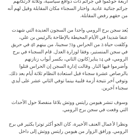
أربعة حوكموا في جرائم ذات دوافع سياسية، وثلاثة لارتكابهم
جرائم جنائية عادية. واختار السجناء مكان المقابلة وقيل لهم أنه
من حقهم رفض المقابلة.
يُعد سجن برج الرومي واحدا من السجون العديدة التي شهدت
عنفا شديدا في الأيام المحيطة بالإطاحة بالرئيس بن علي،
وكلفت حياة 2 من الحراس و72 سجينا، من بينهم 48 في حريق
في سجن المنستير، وفقا لوزارة العدل. قام السجناء في برج
الرومي، في 14 يناير/كانون الثاني، بكسر أبواب زنازنهم
وأضرموا فيها النار. وقالت إدارة السجن إن الحراس قتلوا
بالرصاص عشرة سجناء قبل استعادة النظام ثلاثة أيام بعد ذلك.
وتوفي آخر نتيجة أزمة قلبية بينما توفي الثاني عشر على أيدي
سجناء آخرين.
وسوف تنشر هيومن رايتس ووتش بلاغا منفصلا حول الأحداث
التي وقعت في سجن برج الرومي.
ونظرا لأعمال العنف الأخيرة، كان الجو أكثر توترا بكثير في برج
الرومي. ورافق الزوار من هيومن رايتس ووتش إلى داخل