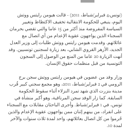
(تونس،4 فبراير/شباط، 2011) - قالت هيومن رايتس ووتش
اليوم، ينبغي للحكومة الانتقالية تخفيف الاكتظاظ وتغيير
السياسة المفروضة منذ أكثر من 15 عاما والتي تقضي بحرمان
السجناء الذين يواجهون عقوبة الإعدام من أي اتصال مع
عائلاتهم. وقدمت هيومن رايتس ووتش طلبات إلى وزير العدل
الجديد، الأزهر القروي الشابي، بعد زيارة لسجنين تونسيين. وقد
أنهت الزيارة 20 عاما من المنع من الوصول إلى السجون
التونسية من قبل منظمات حقوق الإنسان.
وزار وفد من عضوين في هيومن رايتس ووتش سجن برج
الرومي في 2 فبراير/شباط، 2011، وهو مجمع سجني كبير قُرب
مدينة بنزرت الذي شهد تمرد النزلاء أثناء سقوط الحكومة
السابقة. كما زار الوفد سجن المرناقية، وهو أكبر منشأة في
تونس، في 1 فبراير/شباط. وأجرى الباحثان مقابلات مع السجناء
على انفراد، من بينهم إثنان ممن يواجهون عقوبة الإعدام والذين
حُرموا من كل اتصال بعائلاتهم، واحد لمدة ثلاث سنوات والآخر
لمدة 10.