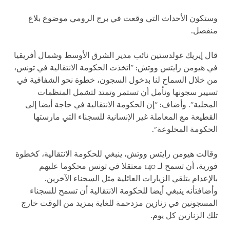
وستكون الأحداث التي وقعت في برج الرومي موضوع بلاغ
منفصل.
قال إيريك غولدستين نائب مدير الشرق الأوسط وشمال أفريقيا
في هيومن رايتس ووتش: "اتخذت الحكومة الانتقالية في تونس،
من خلال السماح لنا بدخول السجون، خطوة نحو الشفافية في
تسيير سجونها ونأمل أن تستمر وتمتد لتشمل المنظمات
المحلية". وأضاف: "إن الحكومة الانتقالية في حاجة أيضا إلى
القطيعة مع المعاملة غير الإنسانية للسجناء التي مارستها
الحكومة المخلوعة".
وقالت هيومن رايتس ووتش، ينبغي للحكومة الانتقالية، كخطوة
فورية، أن تسمح لـ 140 معتقلا في تونس محكوما عليهم
بالإعدام بتلقي الزيارات العائلية مثل السجناء الآخرين.
وأضافتأنه ينبغي أيضا للحكومة الانتقالية أن تسمح للسجناء
المسجونين في زنازين مزدحمة للغاية بمزيد من الوقت خارج
تلك الزنازين كل يوم.