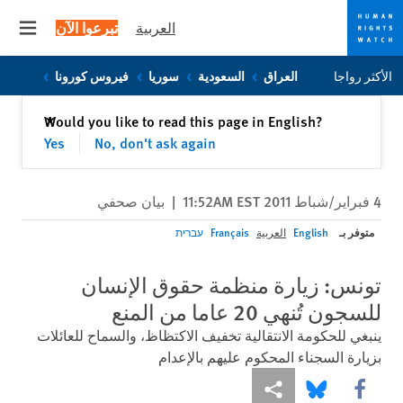
العربية
تبرعوا الآن
 menu
Skip
Skip
الأكثر رواجا
العراق
السعودية
سوريا
فيروس كورونا
to
to
cookie
main
إغلاق
Would you like to read this page in English?
✕
content
privacy
Yes
No, don't ask again
notice
4 فبراير/شباط 2011 11:52AM EST
|
بيان صحفي
متوفر بـ
English
العربية
Français
עברית
تونس: زيارة منظمة حقوق الإنسان
للسجون تُنهي 20 عاما من المنع
ينبغي للحكومة الانتقالية تخفيف الاكتظاظ، والسماح للعائلات
بزيارة السجناء المحكوم عليهم بالإعدام
Share this via Facebook
Share this via مشاركة
Share this via Bluesky