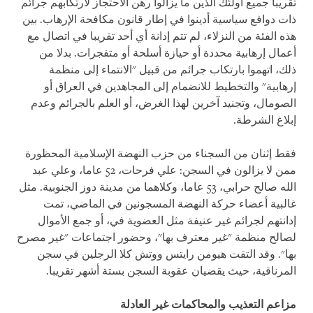
تقريبا جميع أولئك الذين ما يزالوا رهن الاحتجاز لارتكابهم جرائم
ذات دوافع سياسية أدينوا في إطار قانون مكافحة الإرهاب. بين
هذه الفئة من النزلاء، لم تتم إدانة أي أحد تقريبا في اتصال مع
أعمال إرهابية محددة أو حيازة أسلحة أو متفجرات. بدلا من
ذلك، اتهموا بارتكاب جرائم من قبيل "الانتماء إلى منظمة
إرهابية" والتخطيط للانضمام إلى المجاهدين في العراق أو
الصومال، وتجنيد آخرين لهذا الغرض، أو العلم بالجرائم وعدم
إبلاغ الشرطة.
فقط إثنان من السجناء من حزب النهضة الإسلامية المحظورة
ممن لا يزالون في السجن: علي فرحات، 52 عاما، وعلي عبد
الله صالح حرابي، 53 عاما، وكلاهما من مدينة دوز الجنوبية. مثل
غالبية أعضاء حركة النهضة المسجونين في الماضي، تمت
إدانتهم لجرائم غير عنيفة مثل العضوية في، أو جمع الأموال
لصالح منظمة "غير معترف بها"، وحضور اجتماعات "غير مصرح
بها". وقد التقت هيومن رايتس ووتش كلا الرجلين في سجن
المرناقية، حيث يقضيان عقوبة السجن بستة أشهر تقريبا.
مزاعم التعذيب والمحاكمات غير العادلة