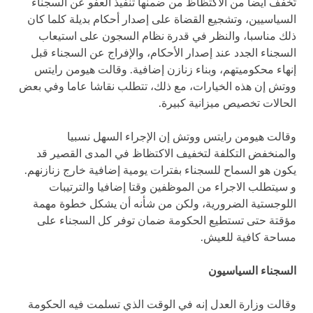
تُخفف أيضا من الاكتظاظ من ضمنها تنفيذ العفو عن السجناء
السياسيين، وتشجيع القضاة على إصدار أحكام بديلة كلما كان
ذلك مناسبا، والنظر في قدرة نظام السجون على استيعاب
السجناء الجدد عند إصدار الأحكام، والإفراج عن السجناء قبل
إنهاء محكوميتهم، وبناء زنازن إضافية. وقالت هيومن رايتس
ووتش إن هذه الخيارات، مع ذلك، تتطلب نقاشا عاما وفي بعض
الحالات تخصيص ميزانية كبيرة.
وقالت هيومن رايتس ووتش إن الإجراء السهل نسبيا
والمنخفض التكلفة لتخفيف الاكتظاظ في المدى القصير قد
يكون هو السماح للسجناء بفترات يومية إضافية خارج زنازنهم.
و سيتطلب الاجراء من الموظفين وقتا إضافيا والترتيبات
اللوجستية الضرورية، ولكن من شأنه أن يشكل خطوة مهمة
مؤقتة حتى تستطيع الحكومة ضمان توفر كل السجناء على
مساحة كافية للعيش.
السجناء السياسيون
وقالت وزارة العدل إنه في الوقت الذي تسلمت فيه الحكومة