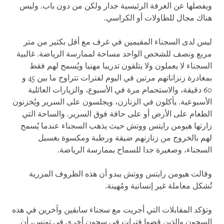
ويفصلها عن الغرفة الرئيسية جدار ولكن من دون باب. وليس
هناك مجال للطاولات أو الكراسي.
ليس لدى السجناء المقيمين في غرف مع أقل بكثير من متر
مربع ونصف للشخص الواحد مساحة لممارسة الرياضة. غالبية
السجناء لا يعملون ولا يتلقون تدريبا مهنيا ويُسمح لهم فقط
بمغادرة زنزاناتهم مرتين في اليوم لفترات تتراوح ما بين 45 و
60 دقيقة، والاستحمام مرة في الأسبوع، والزيارات العائلية
الأسبوعية. يأكلون في الزنازن، ويجلسون على السرير ويُخزنون
الطعام على الأرض أو على حافة فوق السرير. والساحة التي
زارتها هيومن رايتس ووتش حيث يذهب السجناء عندما يُسمح
لهم بالخروج من زنازنهم ضيقة ورطبة ومكسوة بغسيل
السجناء، وصغيرة جدا للسماح بممارسة الرياضة.
وقالت هيومن رايتس ووتش يبدو أن هذه الظروف المزرية
تُشكل معاملة غير إنسانية ومُهينة.
وتؤكد المقابلات التي أجريت مع سجناء سابقين وآخرين في هذه
السجون والذين قضوا فترات في سجون أخرى في تونس، أن