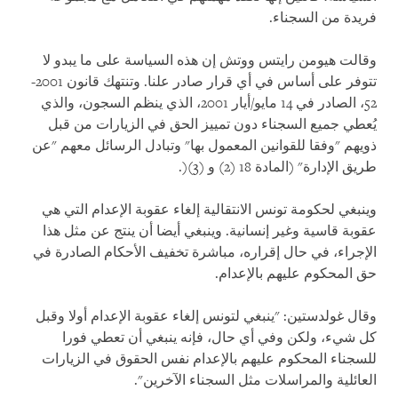
فريدة من السجناء.
وقالت هيومن رايتس ووتش إن هذه السياسة على ما يبدو لا
تتوفر على أساس في أي قرار صادر علنا. وتنتهك قانون 2001-
52، الصادر في 14 مايو/أيار 2001، الذي ينظم السجون، والذي
يُعطي جميع السجناء دون تمييز الحق في الزيارات من قبل
ذويهم "وفقا للقوانين المعمول بها" وتبادل الرسائل معهم "عن
طريق الإدارة" (المادة 18 (2) و (3)(.
وينبغي لحكومة تونس الانتقالية إلغاء عقوبة الإعدام التي هي
عقوبة قاسية وغير إنسانية. وينبغي أيضا أن ينتج عن مثل هذا
الإجراء، في حال إقراره، مباشرة تخفيف الأحكام الصادرة في
حق المحكوم عليهم بالإعدام.
وقال غولدستين: "ينبغي لتونس إلغاء عقوبة الإعدام أولا وقبل
كل شيء، ولكن وفي أي حال، فإنه ينبغي أن تعطي فورا
للسجناء المحكوم عليهم بالإعدام نفس الحقوق في الزيارات
العائلية والمراسلات مثل السجناء الآخرين".