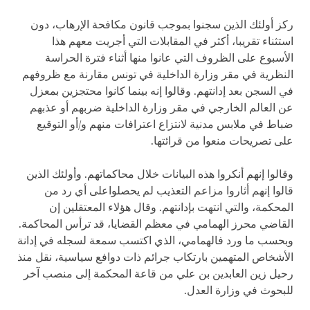
ركز أولئك الذين سجنوا بموجب قانون مكافحة الإرهاب، دون
استثناء تقريبا، أكثر في المقابلات التي أجريت معهم هذا
الأسبوع على الظروف التي عانوا منها أثناء فترة الحراسة
النظرية في مقر وزارة الداخلية في تونس مقارنة مع ظروفهم
في السجن بعد إدانتهم. وقالوا إنه بينما كانوا محتجزين بمعزل
عن العالم الخارجي في مقر وزارة الداخلية ضربهم أو عذبهم
ضباط في ملابس مدنية لانتزاع اعترافات منهم و/أو التوقيع
على تصريحات منعوا من قرائتها.
وقالوا إنهم أنكروا هذه البيانات خلال محاكماتهم. وأولئك الذين
قالوا إنهم أثاروا مزاعم التعذيب لم يحصلواعلى أي رد من
المحكمة، والتي انتهت بإدانتهم. وقال هؤلاء المعتقلين إن
القاضي محرز الهمامي في معظم القضايا، قد ترأس المحاكمة.
وبحسب ما ورد فالهمامي، الذي اكتسب سمعة لسجله في إدانة
الأشخاص المتهمين بارتكاب جرائم ذات دوافع سياسية، نقل منذ
رحيل زين العابدين بن علي من قاعة المحكمة إلى منصب آخر
للبحوث في وزارة العدل.