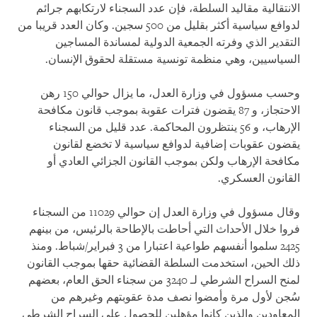
الانتقالية مقاليد السلطة، فإن عدد السجناء لارتكابهم جرائم
لدوافع سياسية أكثر بقليل من 500 سجين. وكان العدد قريبا من
التقدير الذي وفرته الجمعية الدولية لمساندة المساجين
السياسيين، وهي منظمة تونسية مستقلة لحقوق الإنسان.
وحسب مسؤول في وزارة العدل، ما يزال حوالي 150 رهن
الاحتجاز، و 87 يقضون فترات عقوبة بموجب قانون مكافحة
الإرهاب، و 56 ينتظرون المحاكمة. عدد قليل من السجناء
يقضون عقوبات إضافية لدوافع سياسية لا تخضع لقانون
مكافحة الإرهاب ولكن بموجب القانون الجزائي العادي أو
القانون العسكري.
وقال مسؤول في وزارة العدل إن حوالي 11029 من السجناء
فروا خلال الأحداث التي أحاطت بالإطاحة بالرئيس، من بينهم
2425 سلموا أنفسهم طواعية اعتبارا من 3 فبراير/شباط. ومنذ
ذلك الحين، استخدمت السلطة القضائية حقها بموجب القانون
لمنح السراح الشرطي لـ 3240 من سجناء الحق العام، بعضهم
سُجن لأول مرة وأمضوا نصف مدة عقوبتهم وغيرهم من
المعاودين والذين كانوا مؤهلين للحصول على السراح الشرطي