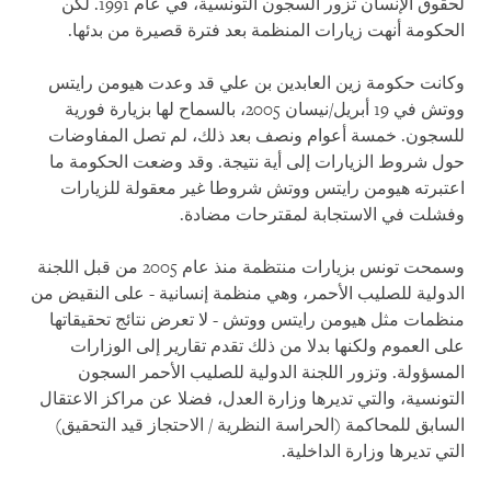
لحقوق الإنسان تزور السجون التونسية، في عام 1991. لكن
الحكومة أنهت زيارات المنظمة بعد فترة قصيرة من بدئها.
وكانت حكومة زين العابدين بن علي قد وعدت هيومن رايتس
ووتش في 19 أبريل/نيسان 2005، بالسماح لها بزيارة فورية
للسجون. خمسة أعوام ونصف بعد ذلك، لم تصل المفاوضات
حول شروط الزيارات إلى أية نتيجة. وقد وضعت الحكومة ما
اعتبرته هيومن رايتس ووتش شروطا غير معقولة للزيارات
وفشلت في الاستجابة لمقترحات مضادة.
وسمحت تونس بزيارات منتظمة منذ عام 2005 من قبل اللجنة
الدولية للصليب الأحمر، وهي منظمة إنسانية - على النقيض من
منظمات مثل هيومن رايتس ووتش - لا تعرض نتائج تحقيقاتها
على العموم ولكنها بدلا من ذلك تقدم تقارير إلى الوزارات
المسؤولة. وتزور اللجنة الدولية للصليب الأحمر السجون
التونسية، والتي تديرها وزارة العدل، فضلا عن مراكز الاعتقال
السابق للمحاكمة (الحراسة النظرية / الاحتجاز قيد التحقيق)
التي تديرها وزارة الداخلية.