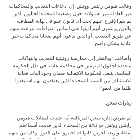
وقالت هيومن رايتس ووتش، إن ادعاءات التعذيب والمحاكمات
غير العادلة تثير تساؤلات حول وضعية السجناء الحاليين الذين
لم يتم الإفراج عنهم تحت أي قانون عفو في نهاية المطاف،
والذين يزعمون أنهم أدينوا على أساس اعترافات انتزعت منهم
عن طريق التعذيب، أو الذين يدعون أنهم ضحايا محاكمات غير
عادلة بشكل واضح.
وأضافت:"وبالنظر إلى ممارسة روتينية للتعذيب وانتهاكات
متعددة لحقوق المتهمين في محاكمة عادلة في ظل الحكومة
السابقة، ينبغي للحكومة الانتقالية ضمان وجود آليات فعالة
للاستئناف من النسبة للسجناء الذين يعتقدون أنهم استبعدوا
ظلما من العفو".
زيارات سجن
لم تفرض إدارة سجن المرناقية أية عقبات لمقابلات هيومن
رايتس ووتش مع ثلاثة من السجناء الذين قدمت أسماءهم
سلفا، وأربعة آخرين كانوا قد اختيروا على الفور. وكان من بينهم