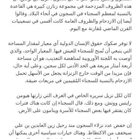
هذه الظروف المزدحمة في مجموعة زنازن كبيرة هي القاعدة
بالنسبة لمعظم السجناء في السجون في أنحاء البلاد. وقالوا
أيضا إن الازدحام والظروف العامة كانت أقسى في تسعينيات
القرن الماضي مُقارنة مع اليوم.
لا توفر صكوك حقوق الإنسان الدولية أي معيار لمقدار المساحة
التي ينبغي أن تُمنح للسجناء للعيش فيها. المعيار الواحد، والذي
أوصت به اللجنة الأوروبية لمناهضة التعذيب، هو أن مساحة
أربعة أمتار مربعة هي الحد الأدنى لكل سجين. وعلى أية حال،
فإن مزيدا من الوقت خارج الزنزانة يجعل من الأسهل تحمل
الازدحام بالنسبة للسجناء المُقيمين في مربعات ضيقة.
كان لكل نزيل سريره الخاص في الغرف التي زارتها هيومن
رايتس ووتش. ومع ذلك، قال السجناء إن كانت هناك فترات
كان يفتقر فيها بعض السجناء للأسرة وينامون على الأرض.
إن خفض عدد نزلاء السجون منذ رحيل زين العابدين بن علي
سيخفف من الاكتظاظ. وهناك خيارات سياسية أخرى يمكنها أن