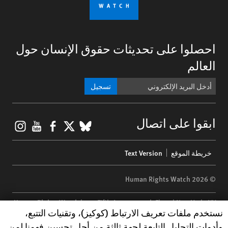
احصلوا على تحديثات حقوق الإنسان حول
العالم
تسجيل
gram
ouTube
Facebook
BlueSky
X
ابقوا على اتصال
Footer
خريطة الموقع
Text Version
menu
© 2026 Human Rights Watch
Human Rights Watch
| 350 Fifth Avenue, 34th Floor | New York,
NY
Human Rights Watch cookie preferences
نستخدم ملفات تعريف الارتباط (كوكيز)، وتقنيات التتبع،
10118-3299
USA
|
t
1.212.290.4700
وأدوات التحليل التابعة لجهة ثالثة من أجل تحسين فهمنا لمن