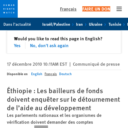
Français
FAIRE UN DON
Open
Skip
Skip
Dans l’actualité
Israël/Palestine
Iran
Ukraine
Tunisie
to
to
cookie
main
Fermer
Would you like to read this page in English?
✕
privacy
content
Yes
No, don't ask again
notice
17 décembre 2010 10:11AM EST
|
Communiqué de presse
Disponible en
English
Français
Deutsch
Éthiopie : Les bailleurs de fonds
doivent enquêter sur le détournement
de l’aide au développement
Les parlements nationaux et les organismes de
vérification doivent demander des comptes