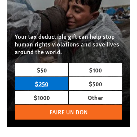
Your tax deductible gift can help stop
human rights violations and save lives
around the world.
$50
$100
$250
$500
$1000
Other
FAIRE UN DON