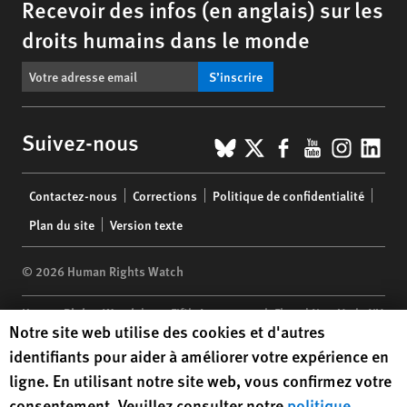
Recevoir des infos (en anglais) sur les
droits humains dans le monde
S’inscrire
BlueSky
X
Facebook
YouTub
Insta
Lin
Suivez-nous
Footer
Contactez-nous
Corrections
Politique de confidentialité
menu
Plan du site
Version texte
© 2026 Human Rights Watch
Human Rights Watch
| 350 Fifth Avenue, 34th Floor | New York,
NY
Human Rights Watch cookie preferences
Notre site web utilise des cookies et d'autres
10118-3299
USA
|
t
1.212.290.4700
identifiants pour aider à améliorer votre expérience en
Human Rights Watch
is a 501(C)(3) nonprofit registered in the US
ligne. En utilisant notre site web, vous confirmez votre
under EIN: 13-2875808
consentement. Veuillez consulter notre
politique