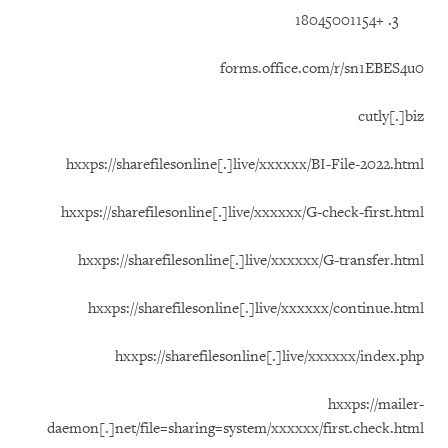
+18045001154
forms.office.com/r/sn1EBES4u0
cutly[.]biz
hxxps://sharefilesonline[.]live/xxxxxx/BI-File-2022.html
hxxps://sharefilesonline[.]live/xxxxxx/G-check-first.html
hxxps://sharefilesonline[.]live/xxxxxx/G-transfer.html
hxxps://sharefilesonline[.]live/xxxxxx/continue.html
hxxps://sharefilesonline[.]live/xxxxxx/index.php
hxxps://mailer-
daemon[.]net/file=sharing=system/xxxxxx/first.check.html