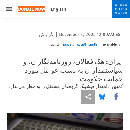
Skip
Skip
Close
Would you like to read this page in English?
✕
DONATE NOW
English
to
to
 menu
Yes
No, don't ask again
cookie
main
content
privacy
notice
December 5, 2022 12:00AM EST
|
گزارش
Available In
English
العربية
Français
فارسی
ایران: هک فعالان، روزنامه‌نگاران، و
سیاستمداران به دست عوامل مورد
حمایت حکومت
کمپین ادامه‌دار فیشینگ گروه‌های مستقل را به خطر می‌اندازد
More sharing options
Share this via Bluesky
Share this via Facebook