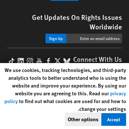
Get Updates On Rights Issues
Worldwide
Sign Up
kTok
nkedIn
nstagram
YouTube
Facebook
BlueSky
X
Connect With Us
Human Rights Watch cookie preferences
We use cookies, tracking technologies, and third-party
Footer
Text Version
analytics tools to better understand who is using the
menu
website and improve your experience. By using our
© 2026 Human Rights Watch
website you are agreeing to this. Read our
privacy
policy
to find out what cookies are used for and how to
Human Rights Watch
| 350 Fifth Avenue, 34th Floor | New York,
NY
change your settings.
10118-3299
USA
|
t
1.212.290.4700
Other options
Accept
Human Rights Watch
is a 501(C)(3) nonprofit registered in the US
under EIN: 13-2875808