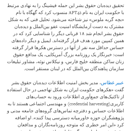
تحقیق دیده‌بان حقوق بشر این حمله فیشینگ را به نهادی مرتبط
با حکومت ایران به نام APT42 منسوب کرد که گهگاه با نام
«بچه گربه ملوس» نیز شناخته می‌شود. تحلیل فنی که به شکل
مشترک به دست آزمایشگاه امنیت عفو بین‌الملل و دیده‌بان
حقوق بشر انجام شد ۱۸ قربانی دیگر را شناسایی کرد که در
همین کمپین مورد هدف قرار گرفته‌اند. ایمیل و دیگر داده‌های
حساس حداقل سه نفر از آنها در دسترس هکرها قرار گرفته
است: خبرنگار یک روزنامه بزرگ آمریکایی، یک مدافع حقوق
زنان ساکن منطقه خلیج فارس، و نیکلاس نوئه، مشاور تبلیغات
سازمان پناهندگان بین‌الملل که در لبنان مستقر است.
عبیر غطاس
، مدیر بخش امنیت اطلاعات دیده‌بان حقوق بشر
گفت «هکرهای حکومت ایران به شکل تهاجمی در حال استفاده
از تاکتیک‌های جمع‌آوری اطلاعات ورود به حساب‌های
کاربری(credential harvesting) و مهندسی اجتماعی هستند تا به
اطلاعات حساس و دفترچه تماس‌های گروه‌های جامعه مدنی و
پژوهشگران حوزه خاورمیانه دسترسی پیدا کنند». او اضافه
کرد «این امر خطری که متوجه روزنامه‌نگاران و مدافعان