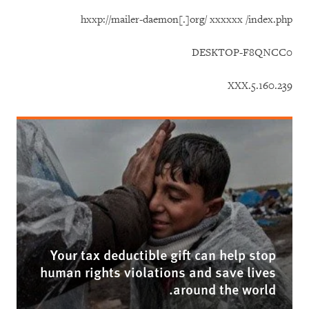
hxxp://mailer-daemon[.]org/ xxxxxx /index.php
DESKTOP-F8QNCC0
5.160.239.XXX
Your tax deductible gift can help stop
human rights violations and save lives
around the world.