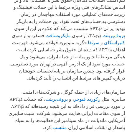
تیم امنیت اطلاعات دیده‌بان حقوق بشر با اطمینانی بالا و بر
اساس نشانگرهای فنی ویژه مرتبط با این حملات فیشینگ و
زیرساخت‌های عملیاتی مورد استفاده مهاجمان در زمان
دسترسی به حساب‌های تحت نفوذ، این حملات را به بازیگر
تهدید ایرانی APT42 منتسب می‌کند که علاوه بر این از سوی
پروف‌پرینت
TA453، از سوی
مایکروسافت
فسفر، و از سوی
کلیراسکای
و
سرتفا
«گربه ملوس» خوانده می‌شود. فهرست
اهداف APT42 که دیده‌بان حقوق بشر شناسایی کرده است
همگی مرتبط با خاورمیانه، از جمله ایران، می‌شوند و یک
حساب مورد نفوذ از یک آدرس آی‌پی در تهران مورد دسترسی
قرار گرفته بود. چندین سازمان بر پایه تحقیقات خودشان
درباره کمپین‌های مرتبط این انتساب را تأیید کرده‌اند.
سازمان‌های زیادی از جمله گوگل، و شرکت‌های امنیت
سایبری مثل
رکوردد فیوچر
، و
پروف‌پرینت
، که حملات APT42
را مورد بررسی قرار داده‌اند به این نتیجه رسیده‌اند که APT42
از سوی مقامات ایرانی هدایت می‌شود. شرکت امنیت سایبری
آمریکایی ماندیانت در ماه سپتامبر این فعالیت‌ها را به سپاه
پاسداران انقلاب اسلامی ایران
منتسب
کرد.