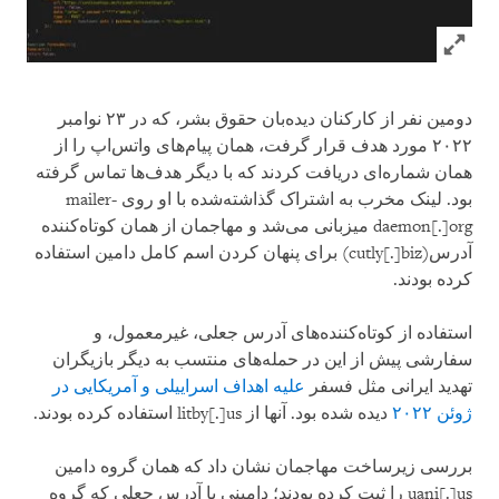
Click to expand Image
دومین نفر از کارکنان دیده‌بان حقوق بشر، که در ۲۳ نوامبر
۲۰۲۲ مورد هدف قرار گرفت، همان پیام‌های واتس‌اپ را از
همان شماره‌ای دریافت کردند که با دیگر هدف‌ها تماس گرفته
بود. لینک مخرب به اشتراک گذاشته‌شده با او روی mailer-
daemon[.]org میزبانی می‌شد و مهاجمان از همان کوتاه‌کننده
آدرس(cutly[.]biz) برای پنهان کردن اسم کامل دامین استفاده
کرده بودند.
استفاده از کوتاه‌کننده‌های آدرس جعلی، غیرمعمول، و
سفارشی پیش از این در حمله‌های منتسب به دیگر بازیگران
تهدید ایرانی مثل فسفر
علیه اهداف اسراییلی و آمریکایی در
ژوئن ۲۰۲۲
دیده شده بود. آنها از litby[.]us استفاده کرده بودند.
بررسی زیرساخت مهاجمان نشان داد که همان گروه دامین
uani[.]us را ثبت کرده بودند؛ دامینی با آدرس جعلی که گروه