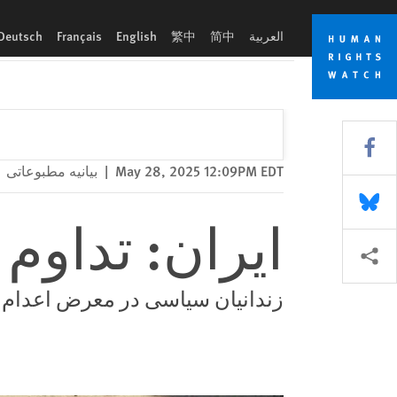
Skip
Skip
ایران: تداوم موج بی‌امان اعدام‌ها
to
to
العربية
简中
繁中
English
Français
Deutsch
cookie
main
content
privacy
notice
Share this via Facebook
May 28, 2025 12:09PM EDT
|
بیانیه مطبوعاتی
Share this via Bluesky
ایران: تداوم 
More sharing options
زندانیان سیاسی در معرض اعدام 