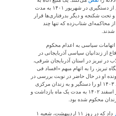
لانه را
نقض
می‌کنند. یک منبع آگاه به
دیده‌بان حقوق بشر گفت که حسنی پس از دستگیری در شهریور ۱۴۰۱ به مدت
 تحت شکنجه و دیگر بدرفتاری‌ها قرار
 محاکمه‌ای شتاب‌زده که تنها چند
 شدند.
 اتهامات سیاسی به اعدام محکوم
ت، انجمن دفاع از زندانیان سیاسی آذربایجانی در
دادگاه انقلاب در تبریز در استان آذربایجان شرقی،
شجوی ۲۲ ساله دانشگاه تبریز، را به اتهام مبهم «افساد فی
نده او در حال حاضر در نوبت بررسی در
دیوان عالی است. مأموران در ۲۹ خرداد ۱۴۰۳ او را دستگیر و به زندان مرکزی
تبریز منتقل کردند. فریدی پیش از آن در اسفند ۱۴۰۲ به مدت یک ماه بازداشت و
زندان محکوم شده بود.
داد که در روز ۱۱ اردیبهشت، شعبه ۱