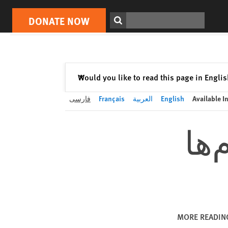
DONATE NOW
Print
Search
DONATE NOW
Close
Would you like to read this page in Engli
✕
Available I
English
العربية
Français
فارسی
‌ها
MORE READIN