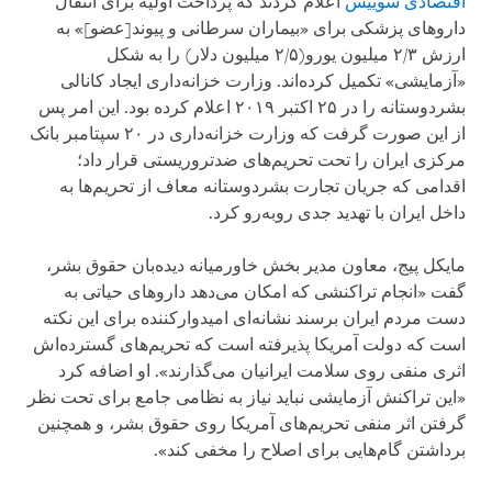
اقتصادی سوییس
اعلام کردند که پرداخت اولیه برای انتقال
داروهای پزشکی برای «بیماران سرطانی و پیوند[عضو]» به
ارزش ۲/۳ میلیون یورو(۲/۵ میلیون دلار) را به شکل
«آزمایشی» تکمیل کرده‌اند. وزارت خزانه‌داری ایجاد کانالی
بشردوستانه را در ۲۵ اکتبر ۲۰۱۹ اعلام کرده بود. این امر پس
از این صورت گرفت که وزارت خزانه‌داری در ۲۰ سپتامبر بانک
مرکزی ایران را تحت تحریم‌های ضدتروریستی قرار داد؛
اقدامی که جریان تجارت بشردوستانه معاف از تحریم‌ها به
داخل ایران با تهدید جدی روبه‌رو کرد.
مایکل پیج، معاون مدیر بخش خاورمیانه دیده‌بان حقوق بشر،
گفت «انجام تراکنشی که امکان می‌دهد داروهای حیاتی به
دست مردم ایران برسند نشانه‌ای امیدوارکننده برای این نکته
است که دولت آمریکا پذیرفته است که تحریم‌های گسترده‌اش
اثری منفی روی سلامت ایرانیان می‌گذارند». او اضافه کرد
«این تراکنش آزمایشی نباید نیاز به نظامی جامع برای تحت نظر
گرفتن اثر منفی تحریم‌های آمریکا روی حقوق بشر، و همچنین
برداشتن گام‌هایی برای اصلاح را مخفی کند».