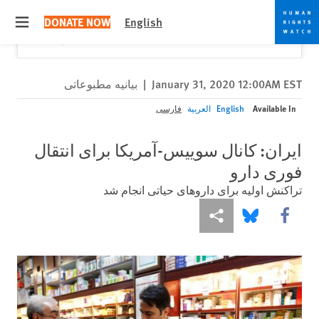
Skip
Skip
Close
Would you like to read this page in English?
✕
DONATE NOW
English
to
to
 menu
Yes
No, don't ask again
cookie
main
content
privacy
notice
January 31, 2020 12:00AM EST
|
بیانیه مطبوعاتی
Available In
English
العربية
فارسی
ایران: کانال سوییس-آمریکا برای انتقال
فوری دارو
تراکنش اولیه برای داروهای حیاتی انجام شد
More sharing options
Share this via Bluesky
Share this via Facebook