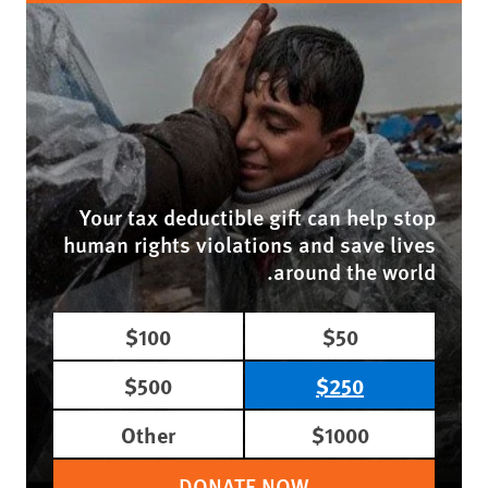
Your tax deductible gift can help stop
human rights violations and save lives
around the world.
$100
$50
$500
$250
Other
$1000
DONATE NOW