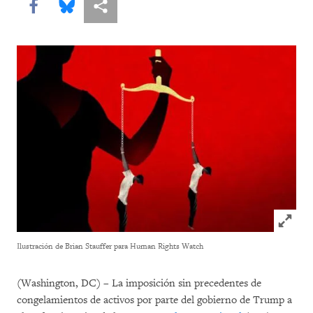
Share this via Facebook
Share this via Bluesky
Share this via Compartir
Click to
Ilustración de Brian Stauffer para Human Rights Watch
(Washington, DC) – La imposición sin precedentes de
congelamientos de activos por parte del gobierno de Trump a