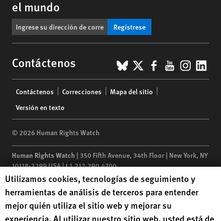
el mundo
Regístrese
BlueSky
X
Facebook
YouTub
Insta
Lin
Contáctenos
Footer
Contáctenos
Correcciones
Mapa del sitio
menu
Versión en texto
© 2026 Human Rights Watch
Human Rights Watch
| 350 Fifth Avenue, 34th Floor | New York,
NY
10118-3299
USA
|
t
1.212.290.4700
Human Rights Watch cookie preferences
Utilizamos cookies, tecnologías de seguimiento y
Human Rights Watch
is a 501(C)(3) nonprofit registered in the US
herramientas de análisis de terceros para entender
under EIN: 13-2875808
mejor quién utiliza el sitio web y mejorar su
experiencia. Al utilizar nuestro sitio web, usted está de