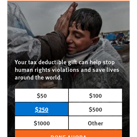
Your tax deductible gift can help stop
human rights violations and save lives
around the world.
$50
$100
$250
$500
$1000
Other