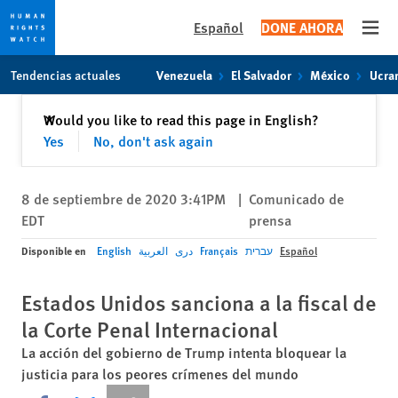
Español
DONE AHORA
Open
Skip
Skip
Tendencias actuales
Venezuela
El Salvador
México
Ucra
to
to
cookie
main
Cerrar
Would you like to read this page in English?
✕
privacy
content
Yes
No, don't ask again
notice
8 de septiembre de 2020 3:41PM
|
Comunicado de
EDT
prensa
Disponible en
English
العربية
دری
Français
עברית
Español
Estados Unidos sanciona a la fiscal de
la Corte Penal Internacional
La acción del gobierno de Trump intenta bloquear la
justicia para los peores crímenes del mundo