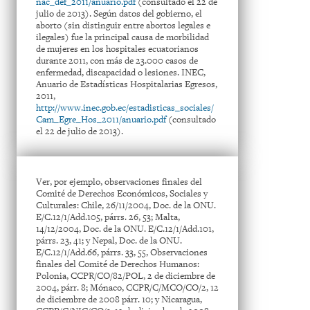
nac_def_2011/anuario.pdf
(consultado el 22 de
julio de 2013). Según datos del gobierno, el
aborto (sin distinguir entre abortos legales e
ilegales) fue la principal causa de morbilidad
de mujeres en los hospitales ecuatorianos
durante 2011, con más de 23.000 casos de
enfermedad, discapacidad o lesiones. INEC,
Anuario de Estadísticas Hospitalarias Egresos,
2011,
http://www.inec.gob.ec/estadisticas_sociales/
Cam_Egre_Hos_2011/anuario.pdf
(consultado
el 22 de julio de 2013).
Ver, por ejemplo, observaciones finales del
Comité de Derechos Económicos, Sociales y
Culturales: Chile, 26/11/2004, Doc. de la ONU.
E/C.12/1/Add.105, párrs. 26, 53; Malta,
14/12/2004, Doc. de la ONU. E/C.12/1/Add.101,
párrs. 23, 41; y Nepal, Doc. de la ONU.
E/C.12/1/Add.66, párrs. 33, 55, Observaciones
finales del Comité de Derechos Humanos:
Polonia, CCPR/CO/82/POL, 2 de diciembre de
2004, párr. 8; Mónaco, CCPR/C/MCO/CO/2, 12
de diciembre de 2008 párr. 10; y Nicaragua,