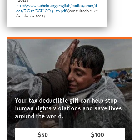
(2012),
http://www2.ohchr.org/english/bodies/cescr/d
ocs/E.C.12.ECU.CO.3_sp.pdf
(consultado el 22
de julio de 2013).
Your tax deductible gift can help stop
human rights violations and save lives
around the world.
$50
$100