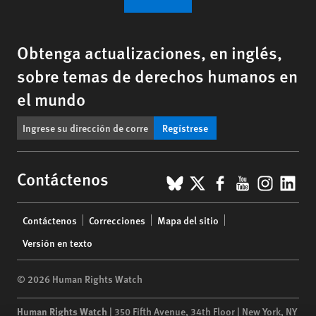
Obtenga actualizaciones, en inglés,
sobre temas de derechos humanos en
el mundo
Regístrese
BlueSky
X
Facebook
YouTub
Insta
Lin
Contáctenos
Footer
Contáctenos
Correcciones
Mapa del sitio
menu
Versión en texto
© 2026 Human Rights Watch
Human Rights Watch
| 350 Fifth Avenue, 34th Floor | New York,
NY