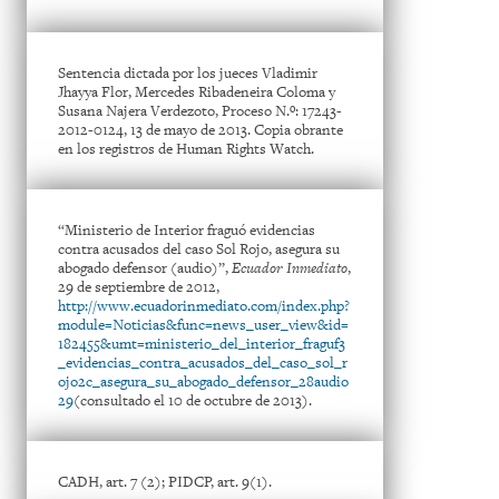
Sentencia dictada por los jueces Vladimir
Jhayya Flor, Mercedes Ribadeneira Coloma y
Susana Najera Verdezoto, Proceso N.º: 17243-
2012-0124, 13 de mayo de 2013. Copia obrante
en los registros de Human Rights Watch.
“Ministerio de Interior fraguó evidencias
contra acusados del caso Sol Rojo, asegura su
abogado defensor (audio)”,
Ecuador Inmediato
,
29 de septiembre de 2012,
http://www.ecuadorinmediato.com/index.php?
module=Noticias&func=news_user_view&id=
182455&umt=ministerio_del_interior_fraguf3
_evidencias_contra_acusados_del_caso_sol_r
ojo2c_asegura_su_abogado_defensor_28audio
29
(consultado el 10 de octubre de 2013).
CADH, art. 7 (2); PIDCP, art. 9(1).