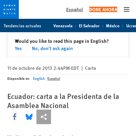
Español
DONE AHORA
Open
Skip
Skip
Tendencias actuales
Venezuela
El Salvador
México
Ucra
to
to
cookie
main
Cerrar
Would you like to read this page in English?
✕
privacy
content
Yes
No, don't ask again
notice
11 de octubre de 2013 2:44PM EDT
|
Carta
Disponible en
English
Español
Ecuador: carta a la Presidenta de la
Asamblea Nacional
Share this via Facebook
Share this via Bluesky
Share this via Compartir