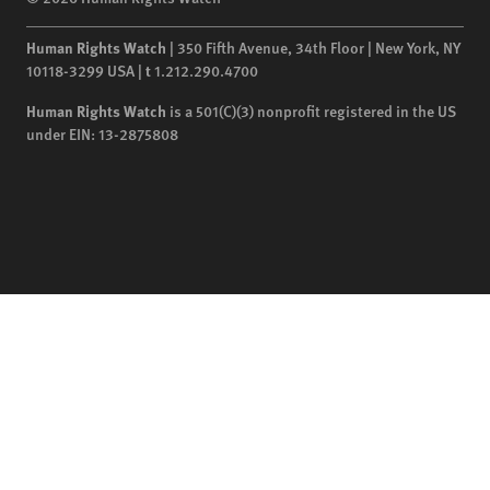
Human Rights Watch
| 350 Fifth Avenue, 34th Floor | New York,
NY
10118-3299
USA
|
t
1.212.290.4700
Human Rights Watch
is a 501(C)(3) nonprofit registered in the US
under EIN: 13-2875808