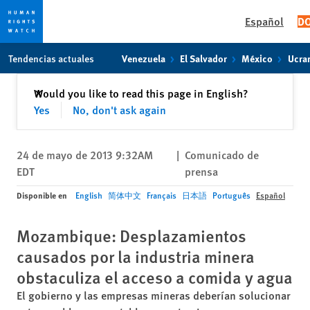
Español
D
Skip
Skip
Tendencias actuales
Venezuela
El Salvador
México
Ucra
to
to
cookie
main
Cerrar
Would you like to read this page in English?
✕
privacy
content
Yes
No, don't ask again
notice
24 de mayo de 2013 9:32AM
|
Comunicado de
EDT
prensa
Disponible en
English
简体中文
Français
日本語
Português
Español
Mozambique: Desplazamientos
causados por la industria minera
obstaculiza el acceso a comida y agua
El gobierno y las empresas mineras deberían solucionar