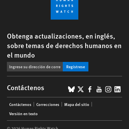
Obtenga actualizaciones, en inglés,
sobre temas de derechos humanos en
el mundo
Regístrese
BlueSky
X
Facebook
YouTub
Insta
Lin
Contáctenos
Footer
Contáctenos
Correcciones
Mapa del sitio
menu
Versión en texto
© 2026 Human Rights Watch