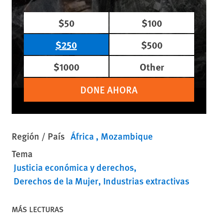
$50
$100
$250
$500
$1000
Other
DONE AHORA
Región / País
África
Mozambique
Tema
Justicia económica y derechos
Derechos de la Mujer
Industrias extractivas
MÁS LECTURAS