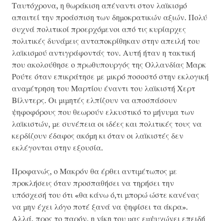
Ταυτόχρονα, η θωράκιση απέναντι στον λαϊκισμό
απαιτεί την προάσπιση των δημοκρατικών αξιών. Πολύ
συχνά πολιτικοί προερχόμενοι από τις κυρίαρχες
πολιτικές δυνάμεις ανταποκρίθηκαν στην απειλή του
λαϊκισμού αντιγράφοντάς τον. Αυτή ήταν η τακτική
που ακολούθησε ο πρωθυπουργός της Ολλανδίας Μαρκ
Ρούτε όταν επικράτησε με μικρό ποσοστό στην εκλογική
αναμέτρηση του Μαρτίου έναντι του λαϊκιστή Χερτ
Βίλντερς. Οι μιμητές ελπίζουν να αποσπάσουν
ψηφοφόρους που θεωρούν ελκυστικό το μήνυμα των
λαϊκιστών, με συνέπεια οι ιδέες και πολιτικές τους να
κερδίζουν έδαφος ακόμη κι όταν οι λαϊκιστές δεν
εκλέγονται στην εξουσία.
Προφανώς, ο Μακρόν θα έρθει αντιμέτωπος με
προκλήσεις όταν προσπαθήσει να τηρήσει την
υπόσχεσή του ότι «θα κάνω ό,τι μπορώ ώστε κανένας
να μην έχει λόγο ποτέ ξανά να ψηφίσει τα άκρα».
Αλλά, προς το παρόν, η νίκη του μας εμψυχώνει επειδή