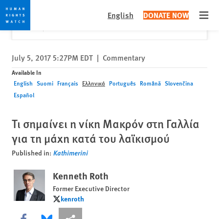
Skip
Skip
Close
Would you like to read this page in English?
✕
English
DONATE NOW
to
to
Open
Yes
No, don't ask again
cookie
main
privacy
content
notice
July 5, 2017 5:27PM EDT
|
Commentary
Available In
English
Suomi
Français
Ελληνικά
Português
Română
Slovenčina
Español
Τι σημαίνει η νίκη Μακρόν στη Γαλλία
για τη μάχη κατά του λαϊκισμού
Published in:
Kathimerini
Kenneth Roth
Former Executive Director
kenroth
kenroth
Share this via Facebook
Share this via Bluesky
More sharing options