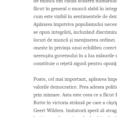
de muncă din cauza scăderii numărului 
făcut în general o muncă slabă în integ
cum este vizibil în sentimentele de dez
Apărarea împotriva populismului necesi
se opun integrării, incluzând discrimina
locuri de muncă şi menţinerea ordinei.
oneste în privinţa unui echilibru corect
nereuşita guvernului în a lua măsurile 
constituie o reţetă sigură pentru opoziţ
Poate, cel mai important, apărarea împo
valorile democratice. Prea adesea polit
prin mimare. Asta este ceea ce a făcut 
Rutte în victoria strânsă pe care a câşt
Geert Wilders. Imitatorii speră să atrag