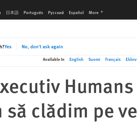
eştile bune din Franţa
languages
h
日本語
Português
Русский
Español
More
sh?
Yes
No, don't ask again
Available In
English
Suomi
Français
Ελλην
executiv Humans
să clădim pe ve