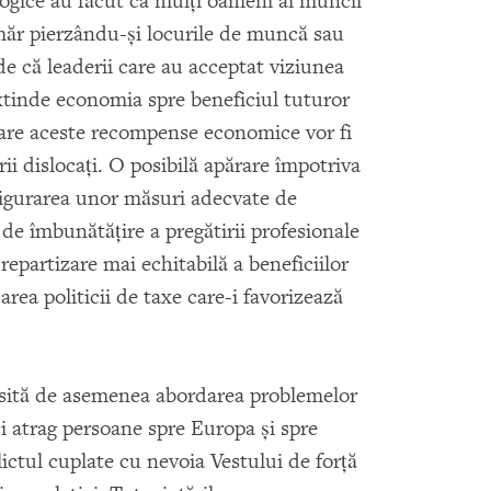
ogice au făcut ca mulţi oameni ai muncii
măr pierzându-şi locurile de muncă sau
de că leaderii care au acceptat viziunea
xtinde economia spre beneficiul tuturor
 care aceste recompense economice vor fi
orii dislocaţi. O posibilă apărare împotriva
sigurarea unor măsuri adecvate de
 de îmbunătăţire a pregătirii profesionale
repartizare mai echitabilă a beneficiilor
area politicii de taxe care-i favorizează
sită de asemenea abordarea problemelor
ici atrag persoane spre Europa şi spre
lictul cuplate cu nevoia Vestului de forţă