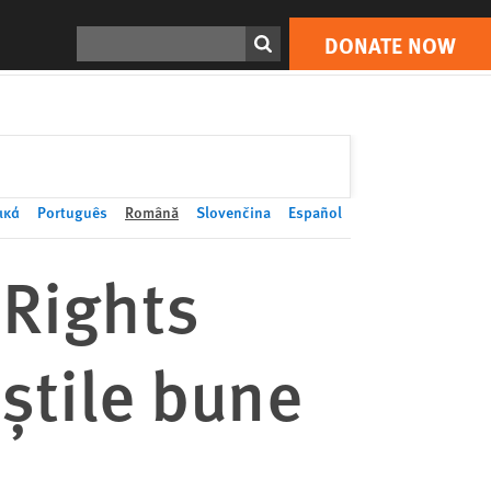
DONATE NOW
Print
Search
DONATE NOW
ικά
Português
Română
Slovenčina
Español
 Rights
ştile bune