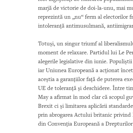
marjă de victorie de doi-la-unu, mai mu
reprezintă un „nu“ ferm al electorilor fr
intoleranţă antimusulmană, antiimigran
Totuşi, un singur triumf al liberalismu
moment de relaxare. Partidul lui Le Pe
alegerile legislative din iunie. Populişt
iar Uniunea Europeană a acţionat încet 
aceştia a garanţiilor faţă de puterea exe
UE de toleranţă şi deschidere. Între ti
May a afirmat în mod clar că scopul gu
Brexit ci şi limitarea aplicării standarde
prin abrogarea Actului britanic privind
din Convenţia Europeană a Drepturil