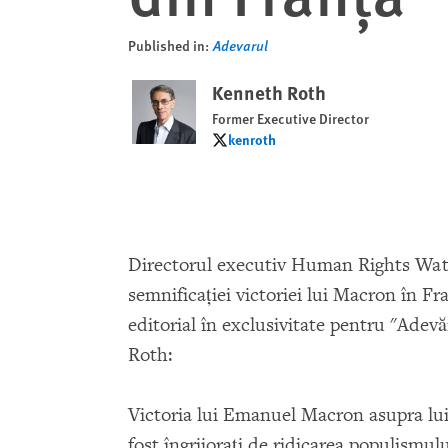
Published in:
Adevarul
Kenneth Roth
Former Executive Director
kenroth
kenroth
Directorul executiv Human Rights Watc
semnificaţiei victoriei lui Macron în Fr
editorial în exclusivitate pentru "Adev
Roth:
Victoria lui Emanuel Macron asupra lui
fost îngrijoraţi de ridicarea populismul