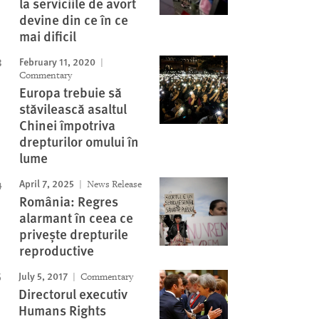
la serviciile de avort
devine din ce în ce
mai dificil
February 11, 2020
Commentary
Europa trebuie să
stăvilească asaltul
Chinei împotriva
drepturilor omului în
lume
April 7, 2025
News Release
România: Regres
alarmant în ceea ce
privește drepturile
reproductive
July 5, 2017
Commentary
Directorul executiv
Humans Rights