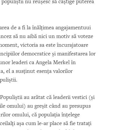
 populiştii nu reuşesc să câştige puterea
area de a fi la înălţimea angajamentuui
rancez să nu aibă nici un motiv să voteze
moment, victoria sa este încurajatoare
incipiilor democratice şi manifestarea lor
nor leaderi ca Angela Merkel în
 el a susţinut esenţa valorilor
uliştii.
puliştii au arătat că leaderii vestici (şi
rile omului) au greşit când au presupus
rilor omului, că populaţia înţelege
ilalţi aşa cum le-ar place să fie trataţi