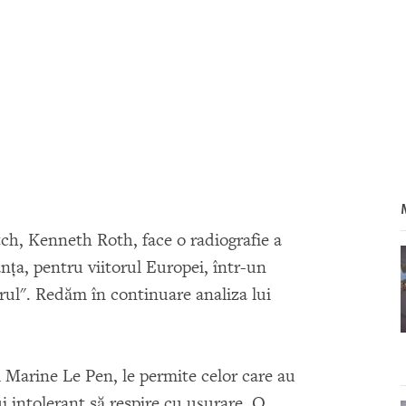
h, Kenneth Roth, face o radiografie a
anţa, pentru viitorul Europei, într-un
ărul". Redăm în continuare analiza lui
 Marine Le Pen, le permite celor care au
ui intolerant să respire cu uşurare. O