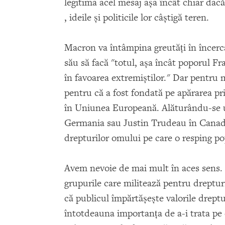
legitima acel mesaj aşa încât chiar dacă
, ideile şi politicile lor câştigă teren.
Macron va întâmpina greutăţi în încerc
său să facă "totul, aşa încât poporul F
în favoarea extremiştilor." Dar pentru 
pentru că a fost fondată pe apărarea pr
în Uniunea Europeană. Alăturându-se u
Germania sau Justin Trudeau în Canada,
drepturilor omului pe care o resping pop
Avem nevoie de mai mult în aces sens. Po
grupurile care militează pentru dreptu
că publicul împărtăşeşte valorile dreptu
întotdeauna importanţa de a-i trata pe ce