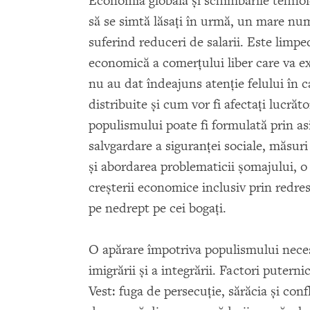
Economia globală şi schimbările tehnol
să se simtă lăsaţi în urmă, un mare nu
suferind reduceri de salarii. Este limpe
economică a comerţului liber care va e
nu au dat îndeajuns atenţie felului în
distribuite şi cum vor fi afectaţi lucrăt
populismului poate fi formulată prin a
salvgardare a siguranţei sociale, măsuri
şi abordarea problematicii şomajului, o 
creşterii economice inclusiv prin redres
pe nedrept pe cei bogaţi.
O apărare împotriva populismului nece
imigrării şi a integrării. Factori putern
Vest: fuga de persecuţie, sărăcia şi conf