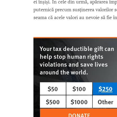
ei înşişi. In cele din urmă, apărarea îm
puternică precum susţinerea valorilor 
seama că acele valori au nevoie să fie în
Your tax deductible gift can
help stop human rights
violations and save lives
around the world.
$50
$100
$250
$500
$1000
Other
DONATE