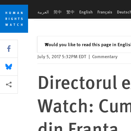
Skip
Skip
Directorul executiv Humans Rights Watch: Cum să clădim pe v
to
to
العربية
简中
繁中
English
Français
Deutsc
cookie
main
privacy
content
notice
Close
Would you like to read this page in Engli
✕
Share this via Facebook
July 5, 2017 5:32PM EDT
|
Commentary
Share this via Bluesky
Directorul 
More sharing options
Watch: Cum 
din Franţa