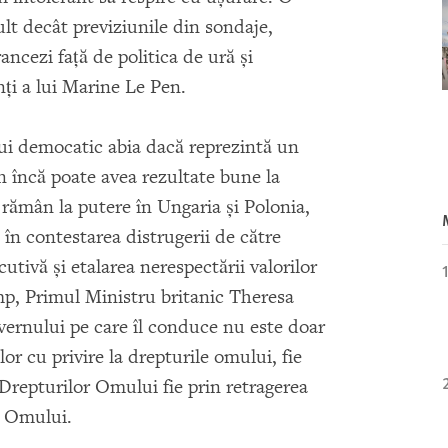
lt decât previziunile din sondaje,
ancezi faţă de politica de ură şi
ţi a lui Marine Le Pen.
lui democatic abia dacă reprezintă un
n încă poate avea rezultate bune la
ii rămân la putere în Ungaria şi Polonia,
în contestarea distrugerii de către
cutivă şi etalarea nerespectării valorilor
mp, Primul Ministru britanic Theresa
vernului pe care îl conduce nu este doar
lor cu privire la drepturile omului, fie
 Drepturilor Omului fie prin retragerea
or Omului.