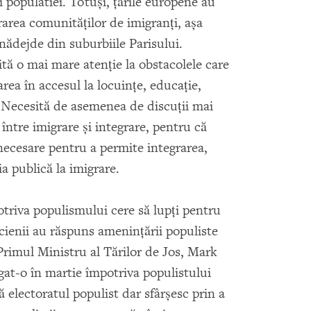
populatiei. Totuşi, ţările europene au
rarea comunităţilor de imigranţi, aşa
nădejde din suburbiile Parisului.
tă o mai mare atenţie la obstacolele care
rea în accesul la locuinţe, educaţie,
 Necesită de asemenea de discuţii mai
 între imigrare şi integrare, pentru că
necesare pentru a permite integrarea,
ia publică la imigrare.
triva populismului cere să lupţi pentru
icienii au răspuns ameninţării populiste
Primul Ministru al Tărilor de Jos, Mark
igat-o în martie împotriva populistului
ă electoratul populist dar sfârşesc prin a