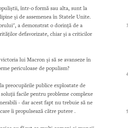
uliştii, într-o formă sau alta, sunt la
ilipine şi de assemenea în Statele Unite.
orului", a demonstrat o dorinţă de a
ăţilor defavorizate, chiar şi a criticilor
 victoria lui Macron şi să se avanseze în
forme periculoase de populism?
 la preocupările publice exploatate de
ri soluţii facile pentru probleme complexe
nerabili - dar acest fapt nu trebuie să ne
care îi propulsează către putere .