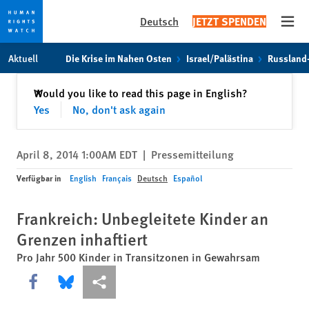
Deutsch
JETZT SPENDEN
Open
Skip
Skip
Aktuell
Die Krise im Nahen Osten
Israel/Palästina
Russland
to
to
cookie
main
Schließen
Would you like to read this page in English?
✕
privacy
content
Yes
No, don't ask again
notice
April 8, 2014 1:00AM EDT
|
Pressemitteilung
Verfügbar in
English
Français
Deutsch
Español
Frankreich: Unbegleitete Kinder an
Grenzen inhaftiert
Pro Jahr 500 Kinder in Transitzonen in Gewahrsam
Share this via Facebook
Share this via Bluesky
More sharing options