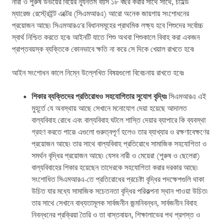
নারী ও পুরুষ উভয়ের বিয়ের ন্যূনতম বয়স ১৮ বছর করার সাথে সাথে, চাইল্ড
ম্যারেজ রেস্ট্রেইন্ট এক্টের (সিএমআরএ) আরো অনেক জায়গায় সংশোধনের
প্রয়োজন আছে৷ সিএমআরএ'র বিধানসমূহের প্রাথমিক লক্ষ্য হবে শিশুদের সর্বোচ্চ
স্বার্থ নিশ্চিত করতে হবে৷ আইনটি যাতে শিশু অথবা শিশুকালে বিবাহ করা একজন
প্রাপ্তবয়স্ক ব্যক্তিকে কোনভাবে ক্ষতি না করে সে দিকে খেয়াল রাখতে হবে৷
আইন সংশোধন কালে নিম্নে উল্লেখিত বিষয়গুলো বিবেচনায় রাখতে হবেঃ
শিকার
ব্যক্তিদের
প্রতিরোধও
সহযোগিতার
সুযোগ
বৃদ্ধিঃ
সিএমআরএ এই
মুহূর্তে যে অবস্থায় আছে সেখানে মনোযোগ দেয়া হয়েছে আদালত
বাল্যবিবাহ রোধে এবং বাল্যবিবাহ ঘটলে শাস্তি দেয়ার ব্যাপারে কি ব্যবস্থা
গ্রহণ করতে পারে৷ এগুলো গুরুত্বপূর্ণ হলেও তার ব্যাখ্যার ও রক্ষণাবেক্ষণের
প্রয়োজন আছে৷ তার সাথে বাল্যবিবাহ প্রতিরোধে সামাজিক সহযোগিতা ও
সমর্থন বৃদ্ধির প্রয়োজন আছে৷ যেসব নারী ও মেয়েরা (পুরুষ ও ছেলেরা)
বাল্যবিবাহের শিকার হয়েছেন তাদেরকে সহযোগিতা করার দরকার আছে৷
সংশোধিত সিএমআরএ-তে প্রতিরোধের প্রচেষ্টা বৃদ্ধির পদক্ষেপগুলি থাকা
উচিত যার মধ্যে সামাজিক সচেতনতা বৃদ্ধির পরিকল্পনা স্থান পাওয়া উচিত৷
তার সাথে সেখানে বাধ্যতামূলক সার্বজনীন জন্মনিবন্ধন, সার্বজনীন বিবাহ
নিবন্ধনের প্রক্রিয়া তৈরি ও তা বাস্তবায়ন, শিক্ষালাভের পথ প্রশস্ত ও