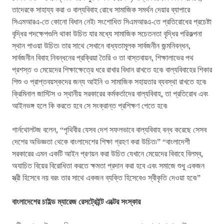
তাদেরকে সাহায্য করা ও বাল্যবিবাহ রোধে সামাজিক সমর্থন দেয়ার ব্যাপারে
সিএমআরএ-তে কোনো বিধান নেই৷ সংশোধিত সিএমআরএ-তে প্রতিরোধের প্রচেষ্টা
বৃদ্ধির পদক্ষেপগুলি থাকা উচিত যার মধ্যে সামাজিক সচেতনতা বৃদ্ধির পরিকল্পনা
স্থান পাওয়া উচিত৷ তার সাথে সেখানে বাধ্যতামূলক সার্বজনীন জন্মনিবন্ধন,
সার্বজনীন বিবাহ নিবন্ধনের প্রক্রিয়া তৈরি ও তা বাস্তবায়ন, শিক্ষালাভের পথ
প্রশস্ত ও মেয়েদের শিক্ষাক্ষেত্রে ধরে রাখার বিধান রাখতে হবে৷ বাল্যবিবাহের শিকার
শিশু ও প্রাপ্তবয়স্কদের জন্য আইনি ও সামাজিক সহায়তার ব্যবস্থা রাখতে হবে৷
ক্রিমিনাল জাস্টিস ও স্থানীয় সরকারের কর্মকর্তাদের বাল্যবিবাহ, তা প্রতিরোধ এবং
আইনভঙ্গ হলে কি করতে হবে সে সংক্রান্ত প্রশিক্ষণ পেতে হবে৷
গার্নথোলটজ বলেন, “পৃথিবীর যেসব দেশ সফলভাবে বাল্যবিবাহ বন্ধ করেছে সেসব
দেশের অভিজ্ঞতা থেকে বাংলাদেশের শিক্ষা গ্রহণ করা উচিত৷” “বাংলাদেশী
সরকারের এমন একটি আইন প্রণয়ন করা উচিত যেখানে মেয়েদের বিবাহে বিলম্ব,
অযাচিত বিয়ের বিরোধিতা করতে ক্ষমতা প্রদান করা হবে এবং সমাজে শুধু একজন
স্ত্রী হিসেবে নয় বরং তার সাথে একজন ব্যক্তি হিসেবেও স্বীকৃতি দেওয়া হবে৷”
বাংলাদেশের
চাইল্ড
ম্যারেজ
রেসট্রেইন্ট এক্টের সংস্কার