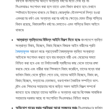
ধর্ষণকে বাংলাদেশের আইনে অন্যান্য ধর্ষণের মতো দেখা হয় না৷
সিএমআরএ সংশোধন করা হলে তাতে এমন বিধান রাখতে হবে যেখানে
স্পষ্টভাবে উল্লেখ থাকবে যে বিবাহে জোরপূর্বক যৌনসম্পর্কে লিপ্ত হওয়া
একধরণের ধর্ষণ এবং অন্যান্য ধরণের ধর্ষণের ক্ষেত্রে যেমন তীব্র শাস্তির
বিধান রয়েছে, বিবাহকালীন ধর্ষণের বেলাতেও এমন শাস্তির বিধান আইনে
থাকবে৷
আক্রান্ত
ব্যক্তিদের
বিভিন্ন
আইনি
বিকল্প
দিতে
হবেঃ
বাংলাদেশে ব্যক্তি
সংক্রান্ত বিবাহ, বিচ্ছেদ, বিবাহ বিচ্ছেদ বিষয়ক আইন নারীদের প্রতি
বৈষম্যমূলক
আচরণ করে৷ প্রত্যেকটি বৈষম্যমূলক ব্যক্তি সংক্রান্ত
আইনকে সংশোধন করতে হবে যার মাধ্যমে নারী এবং মেয়েদের সমতা
নিশ্চিত করা হবে এবং তা নির্যাতনকারী স্বামীদের কাছ থেকে তাদের রক্ষা
করবে৷ মেয়ে এবং নারীরা যারা শিশুকালে বিবাহ করেছিল, তাদের মধ্যে যারা
বর্তমান বিবাহ থেকে মুক্তি পেতে চায়, তাদের আইনি বিচ্ছেদ, বিবাহ রদ,
বিবাহ বিচ্ছেদ, সন্তানের হেফাজত, ভরণপোষণ বৈবাহিক সম্পত্তি ভাগ-
বন্টন এবং শিশুদের সহায়তার সাথে জড়িত সকল আইনি বিকল্প সম্পর্কে
জানতে হবে৷ তাছাড়া তাদের আর্থিক ও অন্যান্য ধরণের বিশেষজ্ঞ সামাজিক
সহায়তার দরকার আছে যা সংশোধিত সিএমআরএ নিশ্চিত করবে৷
অভিযোগ
দায়ের
করার
প্রক্রিয়া
আরো
সহজতর
করাঃ
সিএমআরএ'র বর্তমান