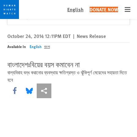
Skip
Skip
Close
Would you like to read this page in English?
✕
English
DONATE NOW
to
to
Open
Yes
No, don't ask again
cookie
main
privacy
content
notice
October 24, 2014 12:11PM EDT
|
News Release
Available In
English
বাংলা
বাংলাদেশঃবিয়ের বয়স কমাবেন না
বাল্যবিবাহ বন্ধ করানোর ব্যবস্থায় ক্ষতিগ্রস্ত ও ঝুঁকিপূর্ণ মেয়েদের সহায়তা দিতে
হবে
Share this via Facebook
Share this via Bluesky
More sharing options