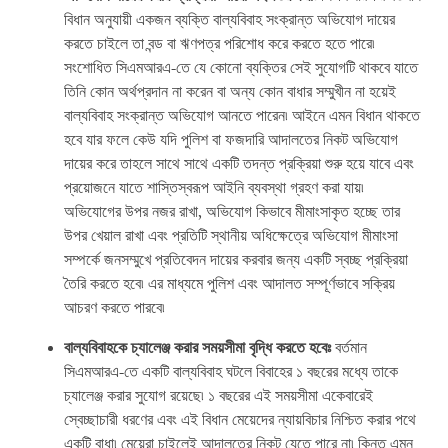
বিধান অনুযায়ী একজন ব্যক্তি বাল্যবিবাহ সংক্রান্ত অভিযোগ দায়ের
করতে চাইলে তা বন্ড বা ঋণপত্র পরিশোধ করে করতে হতে পারে৷
সংশোধিত সিএমআরএ-তে যে কোনো ব্যক্তির সেই সুযোগটি থাকবে যাতে
তিনি কোন অর্থপ্রদান না করেন বা অন্য কোন বাধার সম্মুখীন না হয়েই
বাল্যবিবাহ সংক্রান্ত অভিযোগ আনতে পারেন৷ আইনে এমন বিধান থাকতে
হবে যার ফলে কেউ যদি পুলিশ বা ফজদারি আদালতের নিকট অভিযোগ
দায়ের করে তাহলে সাথে সাথে একটি তদন্ত প্রক্রিয়া শুরু হয়ে যাবে এবং
প্রয়োজনে যাতে শাস্তিস্বরূপ আইনি ব্যবস্থা গ্রহণ করা যায়৷
অভিযোগের উপর নজর রাখা, অভিযোগ কিভাবে মীমাংসাকৃত হচ্ছে তার
উপর খেয়াল রাখা এবং প্রতিটি স্থানীয় অধিক্ষেত্রে অভিযোগ মীমাংসা
সম্পর্কে জনসম্মুখে প্রতিবেদন দায়ের করবার জন্য একটি স্বচ্ছ প্রক্রিয়া
তৈরি করতে হবে৷ এর মাধ্যমে পুলিশ এবং আদালত সম্পূর্ণভাবে সক্রিয়
আচরণ করতে পারবে৷
বাল্যবিবাহকে
চ্যালেঞ্জ
করার
সময়সীমা
বৃদ্ধি
করতে
হবেঃ
বর্তমান
সিএমআরএ-তে একটি বাল্যবিবাহ ঘটলে বিবাহের ১ বছরের মধ্যে তাকে
চ্যালেঞ্জ করার সুযোগ রয়েছে৷ ১ বছরের এই সময়সীমা একেবারেই
স্বেচ্ছাচারী ধরণের এবং এই বিধান মেয়েদের ন্যায়বিচার নিশ্চিত করার পথে
একটি বাধা৷ মেয়েরা চাইলেই আদালতের নিকট যেতে পারে না৷ কিন্তু এমন