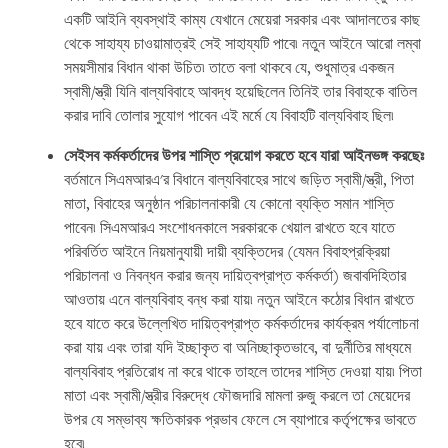
একটি আইনি ব্যবস্থাই কাম্য যেখানে মেয়েরা সরকার এবং আদালতের কাছ
থেকে সাহায্য চাওয়ামাত্রই সেই সাহায্যটি পাবে৷ নতুন আইনে আরো লম্বা
সময়সীমার বিধান থাকা উচিত৷ তাতে বলা থাকবে যে, শুধুমাত্র একজন
স্বামী/স্ত্রী যিনি বাল্যবিবাহে আবদ্ধ হয়েছিলেন তিনিই তার বিবাহকে বাতিল
করার দাবি তোলার সুযোগ পাবেন এই মর্মে যে বিবাহটি বাল্যবিবাহ ছিল৷
সেইসব
কর্মকর্তাদের
উপর
শাস্তি
প্রয়োগ
করতে
হবে
যারা
আইনভঙ্গ
করছেঃ
বর্তমানে সিএমআরএ'র বিধানে বাল্যবিবাহের সাথে জড়িত স্বামী/স্ত্রী, পিতা
মাতা, বিবাহের অনুষ্ঠান পরিচালনাকারী যে কোনো ব্যক্তি সমান শাস্তি
পাবেন৷ সিএমআরএ সংশোধনকালে সরকারকে খেয়াল রাখতে হবে যাতে
পরিবর্তিত আইনে নিয়মানুযায়ী দায়ী ব্যক্তিদের (যেমন বিবাহপ্রক্রিয়া
পরিচালনা ও নিবন্ধন করার জন্য দায়িত্বপ্রাপ্ত কর্মকর্তা) জবাবদিহিতার
আওতায় এনে বাল্যবিবাহ বন্ধ করা যায়৷ নতুন আইনে কঠোর বিধান রাখতে
হবে যাতে করে উল্লেখিত দায়িত্বপ্রাপ্ত কর্মকর্তাদের কার্যক্রম পর্যালোচনা
করা যায় এবং তারা যদি ইচ্ছাকৃত বা অনিচ্ছাকৃতভাবে, বা দুর্নীতির মাধ্যমে
বাল্যবিবাহ প্রতিরোধ না করে থাকে তাহলে তাদের শাস্তি দেওয়া যায়৷ পিতা
মাতা এবং স্বামী/স্ত্রীর বিরুদ্ধে ফৌজদারি মামলা রুজু করলে তা মেয়েদের
উপর যে সম্ভাব্য ক্ষতিকারক প্রভাব ফেলে সে ব্যাপারে কর্তৃপক্ষের ভাবতে
হবে৷