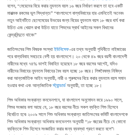
বলেন, “মেয়েদের বিয়ে করার ন্যূনতম বয়স ১৬ বছর নির্ধারণ করলে তা হবে একটি
মারাত্মক রকমের ভুল সিদ্ধান্ত৷” “বাংলাদেশে বাল্যবিবাহের হার এমনিতেই অনেক৷
নতুন আইনটিতে ছেলেমেয়ের উভয়ের জন্য বিয়ের ন্যূনতম বয়স ১৮ বছর ধার্য করা
উচিত এবং খেয়াল রাখা উচিত যাতে শিশুদের স্বার্থ আইনের সকল বিধানের
কেন্দ্রবিন্দুতে থাকে৷”
জাতিসংঘের শিশু বিষয়ক সংস্থা
ইউনিসেফ
-এর তথ্য অনুযায়ী পৃথিবীতে নাইজারের
পরে বাল্যবিবাহ সবচেয়ে বেশী হয় বাংলাদেশে। ২০ থেকে ৪৯ বছর বয়সী বাংলাদেশী
নারীদের মধ্যে ৭৪% ভাগই বিবাহিত হয়েছেন ১৮ বছর বয়সের আগেই, যদিও
নারীদের বিবাহের ন্যূনতম বিবাহের বৈধ বয়স হচ্ছে ১৮ বছর। লিঙ্গবৈষম্য নিষিদ্ধ
করা আন্তর্জাতিক আইন অনুযায়ী, নারী ও পুরুষদের বিয়ে করার ন্যুনতম বয়স সমান
হওয়ার কথা এবং আর্ন্তজাতিক
স্ট্যান্ডার্ড
অনুযায়ী, তা হচ্ছে ১৮।
শিশু অধিকার সংক্রান্ত কনভেনশনে, যা বাংলাদেশ অনুমোদন করে ১৯৯০ সালে,
শিশুর সংজ্ঞায় বলা আছে যে, ১৮ বছর বয়সের নীচে সকল ব্যক্তি শিশু হিসেবে
বিবেচিত হবে৷ ২০০৯ সালে শিশু অধিকার সংক্রান্ত জাতিসংঘের কমিটি বাংলাদেশকে
শিশু অধিকার সংক্রান্ত অধিকার কনভেনশন অনুযায়ী “১৮ বছরের নীচে যে কোনো
ব্যক্তিকে শিশু হিসেবে সংজ্ঞায়িত করার জন্য ব্যবস্থা গ্রহণ করতে বলে”৷