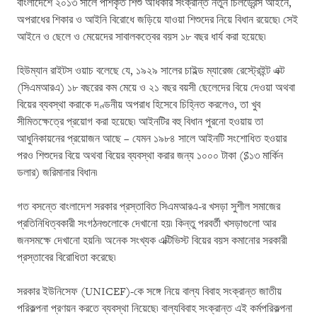
বাংলাদেশে ২০১৩ সালে পাশকৃত শিশু অধিকার সংক্রান্ত নতুন চিলড্রেন্স আইনে,
অপরাধের শিকার ও আইনি বিরোধে জড়িয়ে যাওয়া শিশুদের নিয়ে বিধান রয়েছে৷ সেই
আইনে ও ছেলে ও মেয়েদের সাবালকত্বের বয়স ১৮ বছর ধার্য করা হয়েছে৷
হিউম্যান রাইটস ওয়াচ বলেছে যে, ১৯২৯ সালের চাইল্ড ম্যারেজ রেস্ট্রেইন্ট এক্ট
(সিএমআরএ) ১৮ বছরের কম মেয়ে ও ২১ বছর বয়সী ছেলেদের বিয়ে দেওয়া অথবা
বিয়ের ব্যবস্থা করাকে দণ্ডনীয় অপরাধ হিসেবে চিহ্নিত করলেও, তা খুব
সীমিতক্ষেত্রে প্রয়োগ করা হয়েছে৷ আইনটির বহু বিধান পুরনো হওয়ায় তা
আধুনিকায়নের প্রয়োজন আছে – যেমন ১৯৮৪ সালে আইনটি সংশোধিত হওয়ার
পরও শিশুদের বিয়ে অথবা বিয়ের ব্যবস্থা করার জন্য ১০০০ টাকা ($১৩ মার্কিন
ডলার) জরিমানার বিধান৷
গত বসন্তে বাংলাদেশ সরকার প্রস্তাবিত সিএমআরএ-র খসড়া সুশীল সমাজের
প্রতিনিধিত্বকারী সংগঠনগুলোকে দেখানো হয়৷ কিন্তু পরবর্তী খসড়াগুলো আর
জনসমক্ষে দেখানো হয়নি৷ অনেক সংখ্যক এক্টিভিস্ট বিয়ের বয়স কমানোর সরকারী
প্রস্তাবের বিরোধিতা করেছে৷
সরকার ইউনিসেফ (UNICEF)-কে সঙ্গে নিয়ে বাল্য বিবাহ সংক্রান্ত জাতীয়
পরিকল্পনা প্রণয়ন করতে ব্যবস্থা নিয়েছে৷ বাল্যবিবাহ সংক্রান্ত এই কর্মপরিকল্পনা