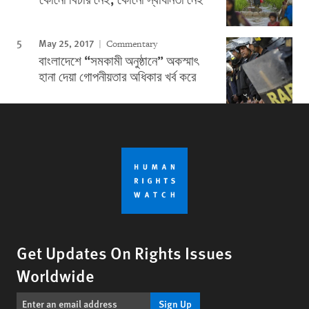
May 25, 2017
Commentary
বাংলাদেশে “সমকামী অনুষ্ঠানে” অকস্মাৎ
হানা দেয়া গোপনীয়তার অধিকার খর্ব করে
Get Updates On Rights Issues
Worldwide
Sign Up