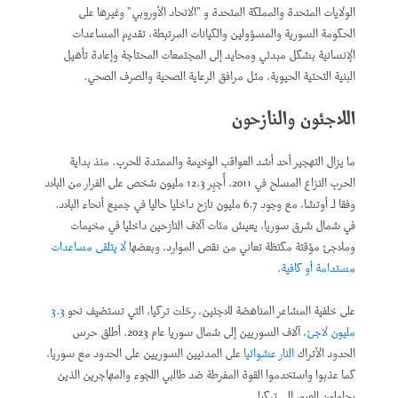
الولايات المتحدة والمملكة المتحدة و "الاتحاد الأوروبي" وغيرها على
الحكومة السورية والمسؤولين والكيانات المرتبطة، تقديم المساعدات
الإنسانية بشكل مبدئي ومحايد إلى المجتمعات المحتاجة وإعادة تأهيل
البنية التحتية الحيوية، مثل مرافق الرعاية الصحية والصرف الصحي.
اللاجئون والنازحون
ما يزال التهجير أحد أشد العواقب الوخيمة والممتدة للحرب. منذ بداية
الحرب النزاع المسلح في 2011، أُجبِر 12.3 مليون شخص على الفرار من البلاد
وفقا لـ أوتشا، مع وجود 6.7 مليون نازح داخليا حاليا في جميع أنحاء البلاد.
في شمال شرق سوريا، يعيش مئات آلاف النازحين داخليا في مخيمات
وملاجئ مؤقتة مكتظة تعاني من نقص الموارد، وبعضها
لا يتلقى مساعدات
مستدامة أو كافية
.
على خلفية المشاعر المناهضة للاجئين، رحّلت تركيا، التي تستضيف نحو
3.3
مليون لاجئ
، آلاف السوريين إلى شمال سوريا عام 2023. أطلق حرس
الحدود الأتراك
النار عشوائيا
على المدنيين السوريين على الحدود مع سوريا،
كما عذبوا واستخدموا القوة المفرطة ضد طالبي اللجوء والمهاجرين الذين
يحاولون العبور إلى تركيا.