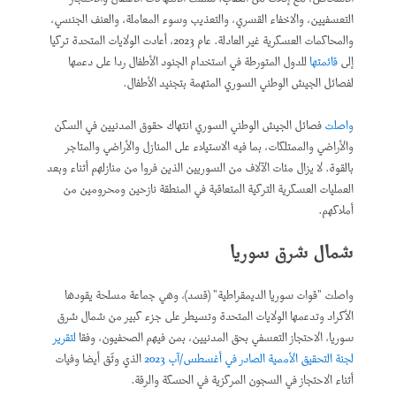
التعسفيين، والاخفاء القسري، والتعذيب وسوء المعاملة، والعنف الجنسي،
والمحاكمات العسكرية غير العادلة. عام 2023، أعادت الولايات المتحدة تركيا
إلى
قائمتها
للدول المتورطة في استخدام الجنود الأطفال ردا على دعمها
لفصائل الجيش الوطني السوري المتهمة بتجنيد الأطفال.
واصلت
فصائل الجيش الوطني السوري انتهاك حقوق المدنيين في السكن
والأراضي والممتلكات، بما فيه الاستيلاء على المنازل والأراضي والمتاجر
بالقوة. لا يزال مئات الآلاف من السوريين الذين فروا من منازلهم أثناء وبعد
العمليات العسكرية التركية المتعاقبة في المنطقة نازحين ومحرومين من
أملاكهم.
شمال شرق سوريا
واصلت "قوات سوريا الديمقراطية" (قسد)، وهي جماعة مسلحة يقودها
الأكراد وتدعمها الولايات المتحدة وتسيطر على جزء كبير من شمال شرق
سوريا، الاحتجاز التعسفي بحق المدنيين، بمن فيهم الصحفيون، وفقا
لتقرير
لجنة التحقيق الأممية الصادر في أغسطس/آب 2023
الذي وثّق أيضا وفيات
أثناء الاحتجاز في السجون المركزية في الحسكة والرقة.