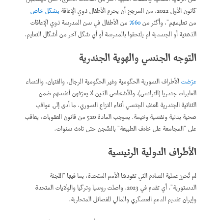
كانون الأول 2022، من المرجح أن يحرم الأطفال ذوي الإعاقة
بشكل خاص
من تعليمهم"، وأكثر من
60%
من الأطفال في سن المدرسة ذوي الإعاقات
الذهنية أو الجسدية لم يلتحقوا بالمدرسة أو أي شكل آخر من أشكال التعليم.
التوجه الجنسي والهوية الجندرية
عرّضت
الأطراف السورية الحكومية وغير الحكومية الرجال، والفتيان، والنساء
العابرات جندريا (الترانس)، والأشخاص الذين لا يعرّفون أنفسهم ضمن
الثنائية الجندرية للعنف الجنسي أثناء النزاع السوري، ما أدى إلى عواقب
صحية بدنية ونفسية وخيمة. بموجب المادة 520 من قانون العقوبات، يعاقب
على "المجامعة على خلاف الطبيعة" بالسَّجن حتى ثلاث سنوات.
الأطراف الدولية الرئيسية
لم تُحرز عملية السلام التي تقودها الأمم المتحدة، بما فيها "اللجنة
الدستورية"، أي تقدم في 2023. واصلت روسيا وتركيا والولايات المتحدة
وإيران تقديم الدعم العسكري والمالي للفصائل المتحاربة.