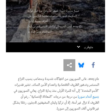
خيمة مدمرة نتيجة قصف صاروخي من قبل قوات
الحكومة السورية استهدف مخيما للنازحين على
أطراف مدينة إدلب.
© 2023 أنس الخربوطلي/بكتشر ألاينس/دي بي أيه/
أسوشيتد برس إيمدجز
متوفر بـ
Share this via Facebook
Share this via Bluesky
Share this via مشاركة
عام 2023، عانى السوريون من انتهاكات شديدة ومصاعب بسبب النزاع
المستمر وتدهور الظروف الاقتصادية وانعدام الأمن السائد. تشير تقديرات
"الأمم المتحدة" إلى أنه للمرة الأولى منذ بداية النزاع، يعاني السوريون في
جميع أنحاء سوريا
من درجة من درجات "المعاناة الإنسانية". رغم أن
الظروف لا تزال غير آمنة، إلا أن تركيا ولبنان المضيفتين للاجئين، رحّلتا بشكل
غير قانوني آلاف السوريين إلى سوريا.