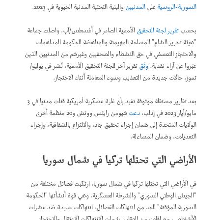
السورية-الروسية
على
المدنيين
والبنية التحتية المدنية الحيوية في 2023.
بحسب
تقرير لجنة التحقيق
الأممية الصادر في أغسطس/آب، واصلت جماعة
"هيئة تحرير الشام" المسلحة المهيمنة والمناهضة للحكومة المداهمات
والاحتجاز التعسفي في حق النشطاء والصحفيين وغيرهم من المدنيين الذين
عبّروا عن آراء نقدية.
وثّق
تقرير آخر للجنة التحقيق الأممية، نُشر في يوليو/
تموز، حالات جديدة من التعذيب وسوء المعاملة أثناء الاحتجاز.
بعد تقارير مستقلة موثوقة تفيد بأن غارة عسكرية أمريكية قتلت مدنيا في 3
مايو/أيار 2023 في إدلب،
دعت
هيومن رايتس ووتش و20 منظمة أخرى
الولايات المتحدة إلى ضمان إجراء تحقيق جاد، والالتزام بالشفافية، وإجراء
التعديلات، وضمان المساءلة.
الأراضي التي تحتلها تركيا في شمال سوريا
في الأراضي التي تحتلها تركيا في شمال سوريا، ارتكبت فصائل مختلفة من
"الجيش الوطني السوري" والشرطة العسكرية، وهي قوة أنشأتها "الحكومة
السورية المؤقتة" للحد من انتهاكات الفصائل، انتهاكات عديدة ضد عشرات
الأشخاص، مع إفلات من العقاب. شملت الانتهاكات الاعتقال والاحتجاز