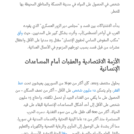
شخص في الحصول على المياه في مدينة الحسكة والمناطق المحيطة بها
للخطر.
بدأت الاشتباكات بين قسد و "مجلس دير الزور العسكري" الذي يقوده
العرب في أواخر أغسطس/آب، وأثرت بشكل كبير على المدنيين، حيث
وثّق
"مكتب المفوض السامي لحقوق الإنسان" مقتل 23 مدنيا على الأقل واعتقال
عشرات من قبل قسد بسبب تورطهم المزعوم في الأعمال العدائية.
الأزمة الاقتصادية والعقبات أمام المساعدات
الإنسانية
بحلول منتصف 2023، كان أكثر من 90% من السوريين يعيشون تحت
خط
الفقر
، ولم يتمكن
12 مليون شخص
على الأقل – أكثر من نصف السكان – من
الحصول على ما يكفي من الغذاء الجيد أو تحمل تكلفته، واحتاج 15 مليون
شخص على الأقل إلى أحد أشكال المساعدات الإنسانية للبقاء على قيد
الحياة. أكثر من 600 ألف طفل عانى من سوء التغذية. دمرت الحرب
المستمرة منذ أكثر من 12 عاما البنية التحتية والخدمات المدنية في سوريا،
مما أثر بشدة على الوصول إلى المأوى والرعاية الصحية والكهرباء والتعليم
والنقل العام والمياه والصرف الصحي.
وفقا
للجنة التحقيق الأممية، يتضرر