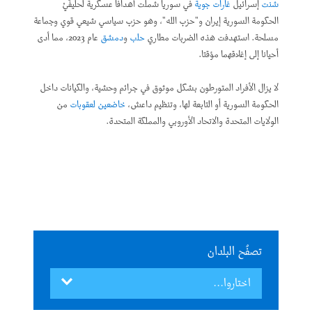
شنت
إسرائيل
غارات جوية
في سوريا شملت أهدافا عسكرية لحليفَيْ
الحكومة السورية إيران و"حزب الله"، وهو حزب سياسي شيعي قوي وجماعة
مسلحة. استهدفت هذه الضربات مطاري
حلب
و
دمشق
عام 2023، مما أدى
أحيانا إلى إغلاقهما مؤقتا.
لا يزال الأفراد المتورطون بشكل موثوق في جرائم وحشية، والكيانات داخل
الحكومة السورية أو التابعة لها، وتنظيم داعش،
خاضعين لعقوبات
من
الولايات المتحدة والاتحاد الأوروبي والمملكة المتحدة.
تصفُح البلدان