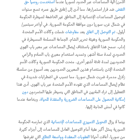
الأمن) آلية المساعدات عبر الحدود لسوريا عندما
استخدمت روسيا حق
النقض
ضد قرار استمرارها، مما أدى إلى إغلاق طريق عمره تسع سنوات
لتوصيل المساعدات الإنسانية إلى المناطق غير الخاضعة لسيطرة الحكومة
في شمال غرب سوريا دون موافقة الحكومة السورية. في أواخر سبتمبر/
أيلول،
تم التوصل إلى اتفاق
بعد
مفاوضات
شملت وكالات الأمم المتحدة
والحكومة السورية وهيئة تحرير الشام، الجماعة المسلحة المسيطرة في
إدلب. سمح هذا الاتفاق باستئناف إيصال المساعدات عبر معبر باب الهوى
الحدودي لمدة ستة أشهر، وتمديد استخدام معبري باب السلام والراعي
الحدوديين لمدة ثلاثة أشهر أخرى. منحت الحكومة السورية وكالات الأمم
المتحدة الإذن باستخدام هذين المعبرين الحدوديين بعد أسبوع من سلسلة
زلازل مدمرة ضربت شمال سوريا، مما تسبب في اضطرابات شديدة في
نظام إيصال المساعدات الذي تقوده الأمم المتحدة عبر باب الهوى. أدى هذا
التعطيل إلى ترك الملايين في المناطق التي يسيطر عليها المتمردون
دون
إمكانية الحصول على المساعدات الضرورية والمنقذة للحياة
، وبخاصة عندما
كانوا في أمسّ الحاجة إليها.
بينما لا يزال
التحويل التمييزي للمساعدات الإنسانية
الذي تمارسه الحكومة
السورية يمثل أكبر عقبة أمام التوصيل العادل للمساعدات إلى أجزاء كثيرة
من سوريا، أعاقت أحيانا
العقوبات المعقدة وواسعة النطاق
التي تفرضها