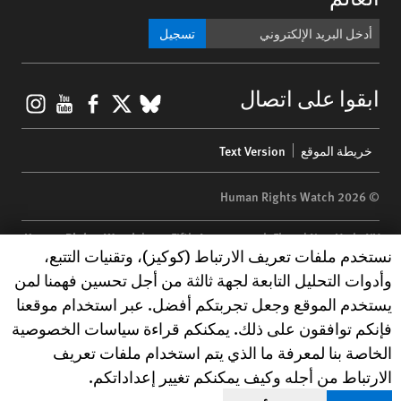
تسجيل
gram
ouTube
Facebook
BlueSky
X
ابقوا على اتصال
Footer
خريطة الموقع
Text Version
menu
© 2026 Human Rights Watch
Human Rights Watch
| 350 Fifth Avenue, 34th Floor | New York,
NY
Human Rights Watch cookie preferences
نستخدم ملفات تعريف الارتباط (كوكيز)، وتقنيات التتبع،
10118-3299
USA
|
t
1.212.290.4700
وأدوات التحليل التابعة لجهة ثالثة من أجل تحسين فهمنا لمن
Human Rights Watch
is a 501(C)(3) nonprofit registered in the US
يستخدم الموقع وجعل تجربتكم أفضل. عبر استخدام موقعنا
under EIN: 13-2875808
فإنكم توافقون على ذلك. يمكنكم قراءة سياسات الخصوصية
الخاصة بنا لمعرفة ما الذي يتم استخدام ملفات تعريف
الارتباط من أجله وكيف يمكنكم تغيير إعداداتكم.