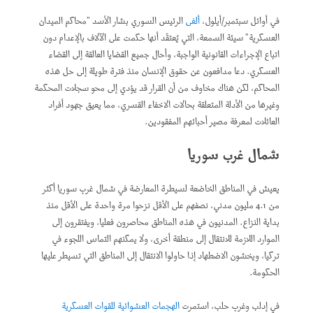
في أوائل سبتمبر/أيلول،
ألغى
الرئيس السوري بشار الأسد "محاكم الميدان
العسكرية" سيئة السمعة، التي يُعتقَد أنها حكمت على الآلاف بالإعدام دون
اتباع الإجراءات القانونية الواجبة، وأحال جميع القضايا العالقة إلى القضاء
العسكري. دعا مدافعون عن حقوق الإنسان منذ فترة طويلة إلى حل هذه
المحاكم، لكن هناك مخاوف من أن القرار قد يؤدي إلى محو سجلات المحكمة
وغيرها من الأدلة المتعلقة بحالات الاخفاء القسري، مما يعيق جهود أفراد
العائلات لمعرفة مصير أحبائهم المفقودين.
شمال غرب سوريا
يعيش في المناطق الخاضعة لسيطرة المعارضة في شمال غرب سوريا أكثر
من 4.1 مليون مدني، نصفهم على الأقل نزحوا مرة واحدة على الأقل منذ
بداية النزاع. المدنيون في هذه المناطق محاصرون فعليا، ويفتقرون إلى
الموارد اللازمة للانتقال إلى منطقة أخرى، ولا يمكنهم التماس اللجوء في
تركيا، ويخشون الاضطهاد إذا حاولوا الانتقال إلى المناطق التي تسيطر عليها
الحكومة.
في إدلب وغرب حلب، استمرت
الهجمات العشوائية للقوات العسكرية