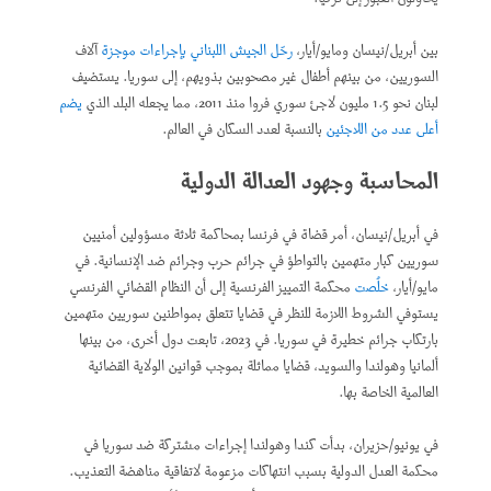
بين أبريل/نيسان ومايو/أيار،
رحّل الجيش اللبناني بإجراءات موجزة
آلاف
السوريين، من بينهم أطفال غير مصحوبين بذويهم، إلى سوريا. يستضيف
لبنان نحو 1.5 مليون لاجئ سوري فروا منذ 2011، مما يجعله البلد الذي
يضم
أعلى عدد من اللاجئين
بالنسبة لعدد السكان في العالم.
المحاسبة وجهود العدالة الدولية
في أبريل/نيسان، أمر قضاة في فرنسا بمحاكمة ثلاثة مسؤولين أمنيين
سوريين كبار متهمين بالتواطؤ في جرائم حرب وجرائم ضد الإنسانية. في
مايو/أيار،
خلُصت
محكمة التمييز الفرنسية إلى أن النظام القضائي الفرنسي
يستوفي الشروط اللازمة للنظر في قضايا تتعلق بمواطنين سوريين متهمين
بارتكاب جرائم خطيرة في سوريا. في 2023، تابعت دول أخرى، من بينها
ألمانيا وهولندا والسويد، قضايا مماثلة بموجب قوانين الولاية القضائية
العالمية الخاصة بها.
في يونيو/حزيران، بدأت كندا وهولندا إجراءات مشتركة ضد سوريا في
محكمة العدل الدولية بسبب انتهاكات مزعومة لاتفاقية مناهضة التعذيب.