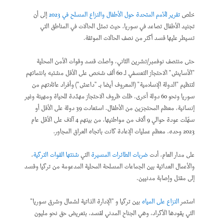
خلص
تقرير للأمم المتحدة حول الأطفال والنزاع المسلح في 2023
إلى أن
تجنيد الأطفال تصاعد في سوريا، حيث تمثل الحالات في المناطق التي
تسيطر عليها قسد أكثر من نصف الحالات الموثقة.
حتى منتصف نوفمبر/تشرين الثاني، واصلت قسد وقوات الأمن المحلية
"الأسايش" الاحتجاز التعسفي لـ 60 ألف شخص على الأقل مشتبه بانتمائهم
لتنظيم "الدولة الإسلامية" (المعروف أيضا بـ "داعش") وأفراد عائلاتهم من
سوريا ونحو 60 دولة أخرى. ظلت ظروف الاحتجاز مهدِّدة للحياة ومهينة وغير
إنسانية، معظم المحتجزين من الأطفال. استعادت 39 دولة على الأقل أو
سهّلت عودة حوالي 9 ألاف من مواطنيها، من بينهم 4 آلاف على الأقل عام
2023 وحده. معظم عمليات الإعادة كانت باتجاه العراق المجاور.
على مدار العام، أدت
ضربات الطائرات المسيرة
التي
شنتها القوات التركية
،
والأعمال العدائية بين الجماعات المسلحة المحلية المدعومة من تركيا وقسد
إلى مقتل وإصابة مدنيين.
استمر
النزاع على المياه
بين تركيا و "الإدارة الذاتية لشمال وشرق سوريا"
التي يقودها الأكراد، وهي الجناح المدني لقسد، بتعريض حق نحو مليون