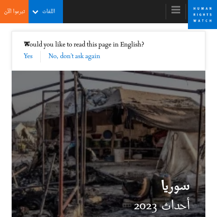
Skip
Skip
اللغات
تبرعوا الآن
to
to
cookie
main
content
privacy
إغلاق
Would you like to read this page in English?
✕
notice
Yes
No, don't ask again
التقرير العالمي 2024
منظومة حقوق الإنسان في خطر: دعوة إلى العمل
تيرانا حسن
المديرة التنفيذية
سوريا
أحداث 2023