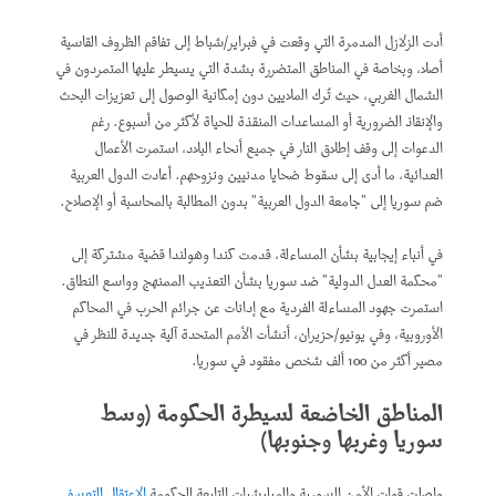
أدت الزلازل المدمرة التي وقعت في فبراير/شباط إلى تفاقم الظروف القاسية
أصلا، وبخاصة في المناطق المتضررة بشدة التي يسيطر عليها المتمردون في
الشمال الغربي، حيث تُرك الملايين دون إمكانية الوصول إلى تعزيزات البحث
والإنقاذ الضرورية أو المساعدات المنقذة للحياة لأكثر من أسبوع. رغم
الدعوات إلى وقف إطلاق النار في جميع أنحاء البلاد، استمرت الأعمال
العدائية، ما أدى إلى سقوط ضحايا مدنيين ونزوحهم. أعادت الدول العربية
ضم سوريا إلى "جامعة الدول العربية" بدون المطالبة بالمحاسبة أو الإصلاح.
في أنباء إيجابية بشأن المساءلة، قدمت كندا وهولندا قضية مشتركة إلى
"محكمة العدل الدولية" ضد سوريا بشأن التعذيب الممنهج وواسع النطاق.
استمرت جهود المساءلة الفردية مع إدانات عن جرائم الحرب في المحاكم
الأوروبية، وفي يونيو/حزيران، أنشأت الأمم المتحدة آلية جديدة للنظر في
مصير أكثر من 100 ألف شخص مفقود في سوريا.
المناطق الخاضعة لسيطرة
الحكومة (وسط
سوريا وغربها وجنوبها)
واصلت قوات الأمن السورية والميليشيات التابعة للحكومة
الاعتقال التعسفي