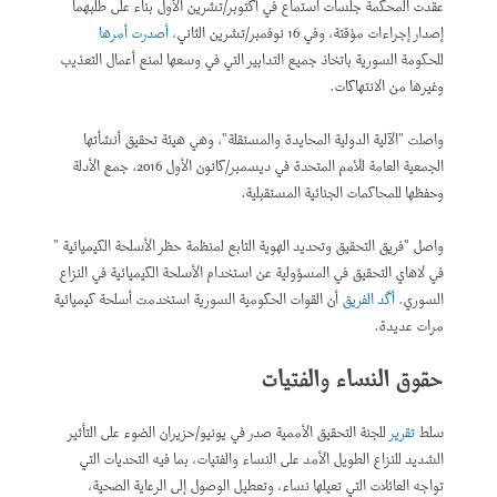
عقدت المحكمة جلسات استماع في أكتوبر/تشرين الأول بناء على طلبهما
إصدار إجراءات مؤقتة، وفي 16 نوفمبر/تشرين الثاني،
أصدرت أمرها
للحكومة السورية باتخاذ جميع التدابير التي في وسعها لمنع أعمال التعذيب
وغيرها من الانتهاكات.
واصلت "الآلية الدولية المحايدة والمستقلة"، وهي هيئة تحقيق أنشأتها
الجمعية العامة للأمم المتحدة في ديسمبر/كانون الأول 2016، جمع الأدلة
وحفظها للمحاكمات الجنائية المستقبلية.
واصل "فريق التحقيق وتحديد الهوية التابع لمنظمة حظر الأسلحة الكيميائية "
في لاهاي التحقيق في المسؤولية عن استخدام الأسلحة الكيميائية في النزاع
السوري.
أكّد الفريق
أن القوات الحكومية السورية استخدمت أسلحة كيميائية
مرات عديدة.
حقوق النساء والفتيات
سلط
تقرير
للجنة التحقيق الأممية صدر في يونيو/حزيران الضوء على التأثير
الشديد للنزاع الطويل الأمد على النساء والفتيات، بما فيه التحديات التي
تواجه العائلات التي تعيلها نساء، وتعطيل الوصول إلى الرعاية الصحية،