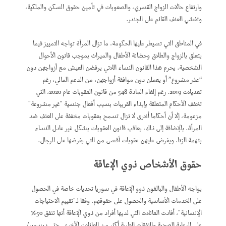
وارتفاع حالات الزواج القسري، والصعوبات في تأمين حقوق السكن والملكية،
وتفشي العنف القائم على الجندر.
في المناطق التي تسيطر عليها الحكومة، ما تزال المرأة تواجه التمييز فيما
يتعلق بالزواج والطلاق وحضانة الأطفال والميراث بموجب قانون الأحوال
الشخصية. يحرم هذا القانون النساء اللاتي يرفضن العيش مع أزواجهن دون
“عذر مشروع” أو يعملن دون موافقة أزواجهن، من الدعم المالي، رغم
تعديلات 2019. رغم إلغاء المادة 548 من قانون العقوبات عام 2020، التي
تخفف الأحكام المتعلقة بإيذاء القريبات بسبب أفعال جنسية "غير مشروعة"
مزعومة، إلا أن أحكاما أخرى لا تزال تسمح بعقوبات مخففة على العنف ضد
المرأة. بالإضافة إلى ذلك، يعاقب قانون العقوبات بشكل غير عادل النساء
بتهمة الزنا، ويفرض عليهن عقوبات أقسى من التي يفرضها على الرجال.
حقوق الأشخاص ذوي الإعاقة
يواجه الأطفال والبالغون ذوو الإعاقة في سوريا تحديات خاصة في الحصول
على الخدمات الأساسية والحصول على حقوقهم. وفقا لـ"تقييم الاحتياجات
الإنسانية"، أفادت العائلات التي لديها أفراد من ذوي الإعاقة أنها تنفق 50%
على الرعاية الصحية والنفقات الطبية أكثر من العائلات الأخرى. حتى ديسمبر/