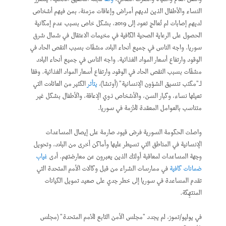
النساء والأطفال الذين لديهم أمراض وإعاقات مزمنة، بمن فيهم أشخاص
لديهم إصابات لم تُعالج تعود إلى 2019، بشكل خاص بسبب عدم إمكانية
الحصول على الرعاية الصحية الكافية في مخيمات الاعتقال في شمال شرق
سوريا. واجه الناس في جميع أنحاء البلاد مشقّات بسبب النقص الحاد في
الوقود وارتفاع أسعار المواد الغذائية. واجه الناس في جميع أنحاء البلاد
مشقّات بسبب النقص الحاد في الوقود وارتفاع أسعار المواد الغذائية. وفقا
لـ"مكتب تنسيق الشؤون الإنسانية" (أوتشا)،
يتأثر
الكثير من العائلات التي
تعيلها نساء، وكبار السن، والأشخاص ذوي الإعاقة، والأطفال بشكل غير
متناسب بالعوامل المعقدة للأزمة في سوريا.
واصلت الحكومة السورية فرض قيود صارمة على إيصال المساعدات
الإنسانية في المناطق التي تسيطر عليها وأماكن أخرى من البلاد، وتحويل
وجهة المساعدات لمعاقبة أولئك الذين يعبرون عن معارضتهم. أدى
غياب
ضمانات كافية
في ممارسات الشراء من قبل وكالات الأمم المتحدة التي
تقدم المساعدة في سوريا إلى خطر جدي على صعيد تمويل الكيانات
المنتهِكة.
في يوليو/تموز، لم يجدد "مجلس الأمن التابع للأمم المتحدة" (مجلس