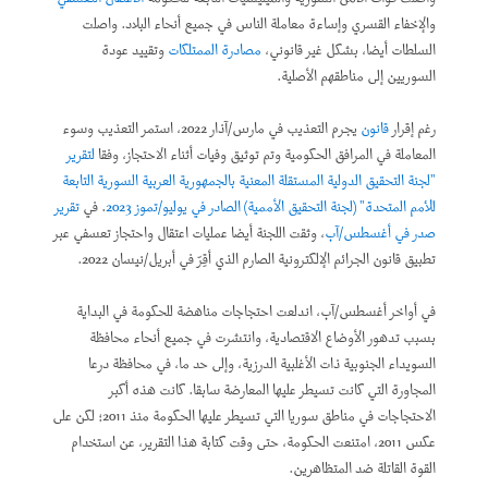
والإخفاء القسري وإساءة معاملة الناس في جميع أنحاء البلاد. واصلت
السلطات أيضا، بشكل غير قانوني،
مصادرة الممتلكات
وتقييد عودة
السوريين إلى مناطقهم الأصلية.
رغم إقرار
قانون
يجرم التعذيب في مارس/آذار 2022، استمر التعذيب وسوء
المعاملة في المرافق الحكومية وتم توثيق وفيات أثناء الاحتجاز، وفقا
لتقرير
"لجنة التحقيق الدولية المستقلة المعنية بالجمهورية العربية السورية التابعة
للأمم المتحدة" (لجنة التحقيق الأممية) الصادر في يوليو/تموز 2023
. في
تقرير
صدر في أغسطس/آب
، وثقت اللجنة أيضا عمليات اعتقال واحتجاز تعسفي عبر
تطبيق قانون الجرائم الإلكترونية الصارم الذي أقِرّ في أبريل/نيسان 2022.
في أواخر أغسطس/آب، اندلعت احتجاجات مناهضة للحكومة في البداية
بسبب تدهور الأوضاع الاقتصادية، وانتشرت في جميع أنحاء محافظة
السويداء الجنوبية ذات الأغلبية الدرزية، وإلى حد ما، في محافظة درعا
المجاورة التي كانت تسيطر عليها المعارضة سابقا. كانت هذه أكبر
الاحتجاجات في مناطق سوريا التي تسيطر عليها الحكومة منذ 2011؛ لكن على
عكس 2011، امتنعت الحكومة، حتى وقت كتابة هذا التقرير، عن استخدام
القوة القاتلة ضد المتظاهرين.