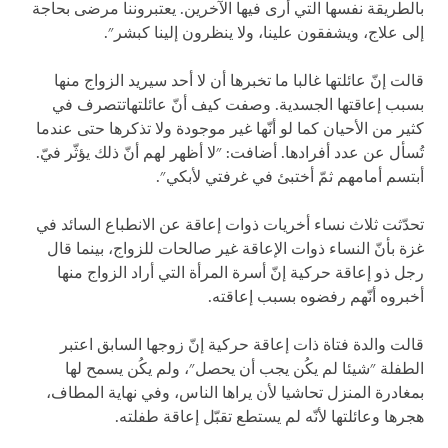
بالطريقة نفسها التي أرى فيها الآخرين. يعتبروننا مرضى بحاجة
إلى علاج، ويشفقون علينا، ولا ينظرون إلينا كبشر".
قالت إنّ عائلتها غالبا ما تخبرها أن لا أحد سيريد الزواج منها
بسبب إعاقتها الجسدية. وصفت كيف أنّ عائلتهاتتصرف في
كثير من الأحيان كما لو أنّها غير موجودة ولا تذكرها حتى عندما
تُسأل عن عدد أفرادها. أضافت: "لا أظهر لهم أنّ ذلك يؤثّر فيّ.
أبتسم أمامهم ثمّ أختبئ في غرفتي لأبكي".
تحدّثت ثلاث نساء أخريات ذوات إعاقة عن الانطباع السائد في
غزة بأنّ النساء ذوات الإعاقة غير صالحات للزواج، بينما قال
رجل ذو إعاقة حركية إنّ أسرة المرأة التي أراد الزواج منها
أخبروه أنّهم رفضوه بسبب إعاقته.
قالت والدة فتاة ذات إعاقة حركية إنّ زوجها السابق اعتبر
الطفلة "شيئا لم يكُن يجب أن يحصل"، ولم يكُن يسمح لها
بمغادرة المنزل تحاشيا لأن يراها الناس، وفي نهاية المطاف،
هجرها وعائلتها لأنّه لم يستطع تقبّل إعاقة طفلته.