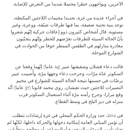
الآخرين، ويواجهون خطرا محتملا شديدا من التعرض للإصابة.
في أجزاء عديدة من غزة، تحديدا مخيمات اللاجئين المكتظة،
توجد بنية تحتية ضعيفة، بما فيها طرقات ضيّقة، ووعرة، وغير
مستوية. قال أشخاص كثيرون ذوو إعاقات حركية إنّهم شعروا
بأنّ الحالة السيئة للطرقات تعرّضهم للخطر وإنّهم يتجنّبون
مغادرة منازلهم في الطقس الممطر خوفا من الحوادث في
الشوارع الموحلة.
قالت دعاء قشلان وشقيقتها عبير (24 عاما) إنّهما وقعتا عن
السكوتر عدّة مرّات، وجرحت دعاء وجهها مرّة، وأُصيبت عبير
برضّات في جسمها نتيجة الحالة السيئة للشوارع في مخيم
النصيرات للاجئين حيث تعيشان. روى محمد قانونا (37 عاما) أنّه
وقع مرارا، وجرح رأسه مرّة أثناء استعمال السكوتر قرب
منزله في دير البلح في وسط القطاع.
في 2012، حدد وزارة الحكم المحلي في غزة إرشادات تتطلب
أن تؤمن المباني العامة إمكانية دخولها والحركة داخلها، لكنّها لم
تحدّد تأمين الممرّات المنحدرة أو المصاعد، أو معالجة متطلّبات