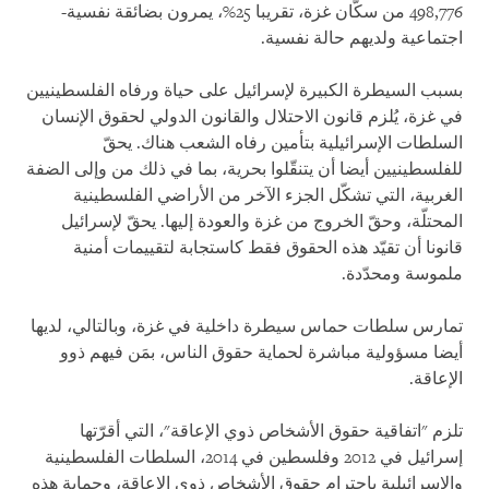
498,776 من سكّان غزة، تقريبا 25%، يمرون بضائقة نفسية-
اجتماعية ولديهم حالة نفسية.
بسبب السيطرة الكبيرة لإسرائيل على حياة ورفاه الفلسطينيين
في غزة، يُلزم قانون الاحتلال والقانون الدولي لحقوق الإنسان
السلطات الإسرائيلية بتأمين رفاه الشعب هناك. يحقّ
للفلسطينيين أيضا أن يتنقّلوا بحرية، بما في ذلك من وإلى الضفة
الغربية، التي تشكّل الجزء الآخر من الأراضي الفلسطينية
المحتلّة، وحقّ الخروج من غزة والعودة إليها. يحقّ لإسرائيل
قانونا أن تقيّد هذه الحقوق فقط كاستجابة لتقييمات أمنية
ملموسة ومحدّدة.
تمارس سلطات حماس سيطرة داخلية في غزة، وبالتالي، لديها
أيضا مسؤولية مباشرة لحماية حقوق الناس، بمَن فيهم ذوو
الإعاقة.
تلزم "اتفاقية حقوق الأشخاص ذوي الإعاقة"، التي أقرّتها
إسرائيل في 2012 وفلسطين في 2014، السلطات الفلسطينية
والإسرائيلية باحترام حقوق الأشخاص ذوي الإعاقة، وحماية هذه