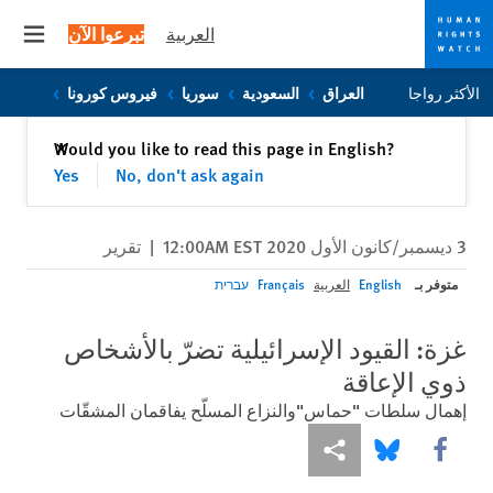
العربية
تبرعوا الآن
 menu
Skip
Skip
الأكثر رواجا
العراق
السعودية
سوريا
فيروس كورونا
to
to
cookie
main
إغلاق
Would you like to read this page in English?
✕
content
privacy
Yes
No, don't ask again
notice
3 ديسمبر/كانون الأول 2020 12:00AM EST
|
تقرير
متوفر بـ
English
العربية
Français
עברית
غزة: القيود الإسرائيلية تضرّ بالأشخاص
ذوي الإعاقة
إهمال سلطات "حماس"والنزاع المسلّح يفاقمان المشقّات
Share this via Facebook
Share this via مشاركة
Share this via Bluesky