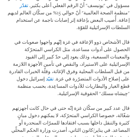
مسؤول في "يونيسف" أنّ الرقم الفعلي أعلى بكثير.
تقدّر
"منظمة الصحة العالمية" أنّ حوالي 15% من سكّان العالم لديهم
إعاقة. أُصيب البعض بإعاقة إثر إصابات ناجمة عن استخدام
السلطات الإسرائيلية للقوّة.
قال الأشخاص ذوو الإعاقة في غزة إنّهم واجهوا صعوبات في
الحصول على أدوات مساعدة، مثل الكراسي المتحرّكة
والمعينات السمعية، وذلك يعود إلى حدّ كبير إلى القيود
الإسرائيلية على الاستيراد، والنقص في تأمين الأجهزة اللازمة
من قبل السلطات المحلية وفرق الإغاثة، وقلّة الخبرات القادرة
على إصلاح الأدوات المتضرّرة في غزة.
تقيّد
إسرائيل دخول
قطع الغيار والبطاريات للأدوات المساعِدة، بحسب منظمة
"چيشاه-مسلك" الحقوقية الإسرائيلية.
قال عدد كبير من سكّان غزة إنّه حتى في حال كانت أجهزتهم
شغّالة، خصوصا الكراسي المتحرّكة، لا يمكنهم دخول مبانٍ
كثيرة والتنقل داخلها بسبب افتقادها للممرّات المنحدرة أو
المصاعد. في يناير/كانون الثاني، أصدرت وزارة الحكم المحلّي