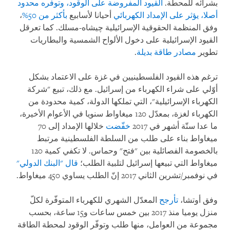
بشرائه للمحطة.
القيود المفروضة على الوقود، وتوفره محدود
أصلا، يؤثر على الإمداد الكهربائي
أحيانا لأسابيع
بأكثر من 50%
،
وفق المنظمة الحقوقية الإسرائيلية چيشاه-مسلك. كما تعرقل
القيود الإسرائيلية على دخول الألواح الشمسية والبطاريات
تطوير
مصادر طاقة بديلة
.
ترغم هذه القيود الفلسطينيين في غزة على الاعتماد بشكل
أوّلي على شراء الكهرباء من إسرائيل. مع ذلك، تبيع "شركة
الكهرباء الإسرائيلية"، التي تملكها الدولة، كمية محدودة من
الكهرباء لغزة، بمعدّل 120 ميغاواط سنويا في الأعوام الأخيرة،
ما عدا ستّة أشهر في 2017
خفّضت
خلالها الإمداد إلى 70
ميغاواط بناء على طلب من السلطة الفلسطينية مرتبط
بالخصومة الفصائلية بين "فتح" وحماس. لا تكفي كمية 120
ميغاواط التي تبيعها إسرائيل لتلبية الطلب؛
قال "البنك الدولي"
في نوفمبر/تشرين الثاني 2017 إنّ الطلب يساوي 450 ميغاواط.
وفق أوتشا،
تأرجح
المعدّل الشهري للكهرباء المتوفّرة لكلّ
منزل يوميا منذ 2017 بين خمس ساعات و15 ساعة، بحسب
مجموعة من العوامل، منها طلب وتوفّر الوقود لمحطة الطاقة