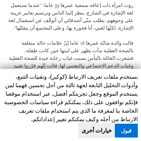
روَت امرأة ذات إعاقة سمعية عمرها 33 عاما: "عندما نستعمل
لغة الإشارة في الشارع، ينظر إلينا الناس وترتسم تعابير غريبة
على وجوههم. يطلب منّي أصدقائي أن أتوقّف عن استعمال لغة
الإشارة، لكنّها لغتي، أنا فخورة بها، وعلى المجتمع أن يتقبّلها".
قالت والدة شابّة عمرها 18 عاما إنّ علامات حالة متعلقة
بالصحة العقلية بدأت تظهر على ابنتها حين كانت طفلة،
فشعرت العائلة باليأس بسبب غياب رعاية جيدة للصحة العقلية
وغياب الدعم الاجتماعي والنفسي لها. قالت إنّهم قرّروا تقييد
يدَيْ الطفلة وإحدى ساقَيْها خلال النهار عندما كانت بعمر خمسة
Human Rights Watch cookie preferences
نستخدم ملفات تعريف الارتباط (كوكيز)، وتقنيات التتبع،
أعوام لمنعها من تحطيم الأثاث أو الهرب من المنزل، ولم يفكّوا
وأدوات التحليل التابعة لجهة ثالثة من أجل تحسين فهمنا لمن
رباطها إلّا في الليل عندما كانت تنام بجانب والدتها في غرفة
يستخدم الموقع وجعل تجربتكم أفضل. عبر استخدام موقعنا
مقفلة.
فإنكم توافقون على ذلك. يمكنكم قراءة سياسات الخصوصية
الخاصة بنا لمعرفة ما الذي يتم استخدام ملفات تعريف
تابعت الشقيقة الكبرى أنّهم يشعرون أحيانا أنّ الخيار الوحيد هو
الارتباط من أجله وكيف يمكنكم تغيير إعداداتكم.
تقييد الشابّة، في ظلّ نقص خدمات الصحة العقلية.
وثّقت
هيومن رايتس ووتش التكبيل في 60 بلدا
، ووجدت أنّ الرعاية
خيارات أخرى
قبول
والدعم المناسبَين للصحة العقلية يمكن أن يغيّرا هذه