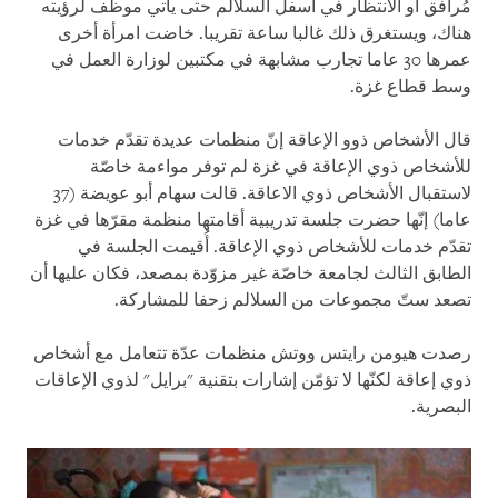
مُرافق أو الانتظار في أسفل السلالم حتى يأتي موظف لرؤيته
هناك، ويستغرق ذلك غالبا ساعة تقريبا. خاضت امرأة أخرى
عمرها 30 عاما تجارب مشابهة في مكتبين لوزارة العمل في
وسط قطاع غزة.
قال الأشخاص ذوو الإعاقة إنّ منظمات عديدة تقدّم خدمات
للأشخاص ذوي الإعاقة في غزة لم توفر مواءمة خاصّة
لاستقبال الأشخاص ذوي الاعاقة. قالت سهام أبو عويضة (37
عاما) إنّها حضرت جلسة تدريبية أقامتها منظمة مقرّها في غزة
تقدّم خدمات للأشخاص ذوي الإعاقة. أُقيمت الجلسة في
الطابق الثالث لجامعة خاصّة غير مزوّدة بمصعد، فكان عليها أن
تصعد ستّ مجموعات من السلالم زحفا للمشاركة.
رصدت هيومن رايتس ووتش منظمات عدّة تتعامل مع أشخاص
ذوي إعاقة لكنّها لا تؤمّن إشارات بتقنية "برايل" لذوي الإعاقات
البصرية.