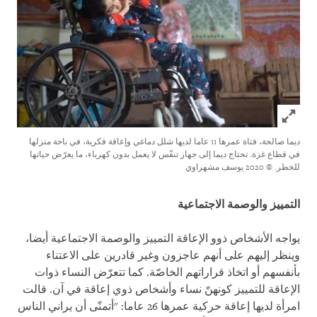
Click to expand Image
ديما صالحة، فتاة عمرها 11 عاما لديها شلل دماغي وإعاقة فكرية، في باحة منزلها
في قطاع غزة. تحتاج ديما إلى جهاز تنفّس لا يعمل بدون كهرباء، ما يعرّض حياتها
للخطر.
© 2020 يوسف مشهراوي
التمييز والوصمة الاجتماعية
يواجه الأشخاص ذوو الإعاقة التمييز والوصمة الاجتماعية أيضا،
وينظر إليهم على أنهم عاجزون وغير قادرين على الاعتناء
بأنفسهم أو اتخاذ قراراتهم الخاصّة. كما تتعرّض النساء ذوات
الإعاقة للتمييز كونهنّ نساء وأشخاص ذوي إعاقة في آن. قالت
امرأة لديها إعاقة حركية عمرها 26 عاما: "أتمنّى أن يراني الناس