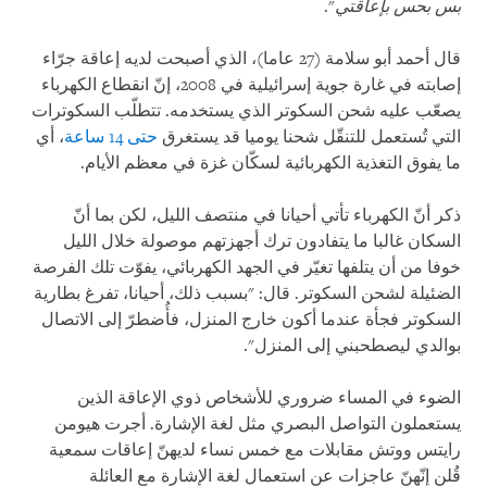
بس بحس بإعاقتي
".
قال أحمد أبو سلامة (27 عاما)، الذي أصبحت لديه إعاقة جرّاء
إصابته في غارة جوية إسرائيلية في 2008، إنّ انقطاع الكهرباء
يصعّب عليه شحن السكوتر الذي يستخدمه. تتطلّب السكوترات
التي تُستعمل للتنقّل شحنا يوميا قد يستغرق
حتى 14 ساعة
، أي
ما يفوق التغذية الكهربائية لسكّان غزة في معظم الأيام.
ذكر أنّ الكهرباء تأتي أحيانا في منتصف الليل، لكن بما أنّ
السكان غالبا ما يتفادون ترك أجهزتهم موصولة خلال الليل
خوفا من أن يتلفها تغيّر في الجهد الكهربائي، يفوّت تلك الفرصة
الضئيلة لشحن السكوتر. قال: "بسبب ذلك، أحيانا، تفرغ بطارية
السكوتر فجأة عندما أكون خارج المنزل، فأُضطرّ إلى الاتصال
بوالدي ليصطحبني إلى المنزل".
الضوء في المساء ضروري للأشخاص ذوي الإعاقة الذين
يستعملون التواصل البصري مثل لغة الإشارة. أجرت هيومن
رايتس ووتش مقابلات مع خمس نساء لديهنّ إعاقات سمعية
قُلن إنّهنّ عاجزات عن استعمال لغة الإشارة مع العائلة