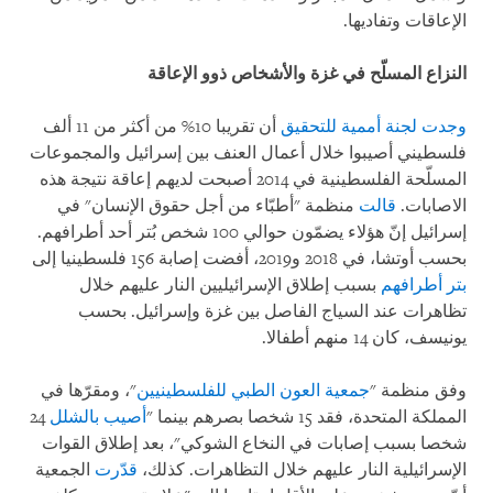
الإعاقات وتفاديها.
النزاع المسلّح في غزة والأشخاص ذوو الإعاقة
وجدت لجنة أممية للتحقيق
أن تقريبا 10% من أكثر من 11 ألف
فلسطيني أصيبوا خلال أعمال العنف بين إسرائيل والمجموعات
المسلّحة الفلسطينية في 2014 أصبحت لديهم إعاقة نتيجة هذه
الاصابات.
قالت
منظمة "أطبّاء من أجل حقوق الإنسان" في
إسرائيل إنّ هؤلاء يضمّون حوالي 100 شخص بُتر أحد أطرافهم.
بحسب أوتشا، في 2018 و2019، أفضت إصابة 156 فلسطينيا إلى
بتر أطرافهم
بسبب إطلاق الإسرائيليين النار عليهم خلال
تظاهرات عند السياج الفاصل بين غزة وإسرائيل. بحسب
يونيسف، كان 14 منهم أطفالا.
وفق منظمة "
جمعية العون الطبي للفلسطينيين
"، ومقرّها في
المملكة المتحدة، فقد 15 شخصا بصرهم بينما "
أصيب بالشلل
24
شخصا بسبب إصابات في النخاع الشوكي"، بعد إطلاق القوات
الإسرائيلية النار عليهم خلال التظاهرات. كذلك،
قدّرت
الجمعية