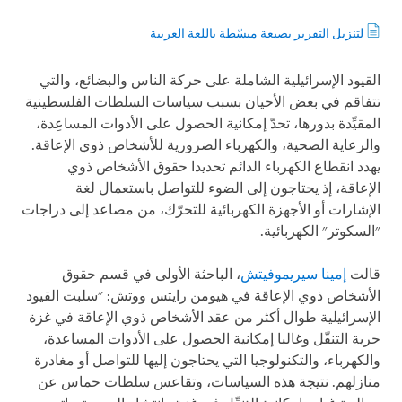
لتنزيل التقرير بصيغة مبسّطة باللغة العربية
القيود الإسرائيلية الشاملة على حركة الناس والبضائع، والتي
تتفاقم في بعض الأحيان بسبب سياسات السلطات الفلسطينية
المقيِّدة بدورها، تحدّ إمكانية الحصول على الأدوات المساعِدة،
والرعاية الصحية، والكهرباء الضرورية للأشخاص ذوي الإعاقة.
يهدد انقطاع الكهرباء الدائم تحديدا حقوق الأشخاص ذوي
الإعاقة، إذ يحتاجون إلى الضوء للتواصل باستعمال لغة
الإشارات أو الأجهزة الكهربائية للتحرّك، من مصاعد إلى دراجات
"السكوتر" الكهربائية.
قالت
إمينا سيريموفيتش
، الباحثة الأولى في قسم حقوق
الأشخاص ذوي الإعاقة في هيومن رايتس ووتش: "سلبت القيود
الإسرائيلية طوال أكثر من عقد الأشخاص ذوي الإعاقة في غزة
حرية التنقّل وغالبا إمكانية الحصول على الأدوات المساعدة،
والكهرباء، والتكنولوجيا التي يحتاجون إليها للتواصل أو مغادرة
منازلهم. نتيجة هذه السياسات، وتقاعس سلطات حماس عن