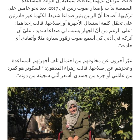
قالت امرأتان لديهما إعاقات سمعية إنّ أدوات المساعدة
السمعية بدأت بإصدار صوت رنين في 2017، بعد نحو عامين على
تركيبها. أضافتا أنّ الرنين يثير صداعا شديدا، لكنّهما غير قادرتين
على تحمّل كلفة استبدال الأجهزة أو إصلاحها. قالت إحداهما:
"على الرغم من أنّ الجهاز يسبب لي صداعا شديدا، عليّ أن
أتركه في أذني كي أسمع صوت زمّور سيارة مثلا وأتفادى أي
حادث".
عبّر آخرون عن مخاوفهم من احتمال تلف أجهزتهم المساعِدة
وعجزهم عن إصلاحها. قالت زهراء المدهون: "السكوتر هو كفرد
من عائلتي أو جزء من جسدي. أشعر أنّني سجينة من دونه".