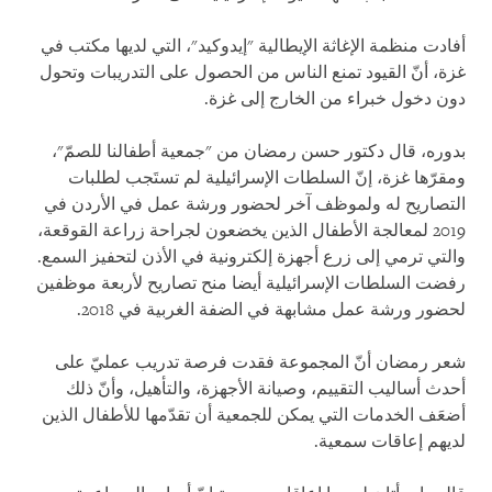
أفادت منظمة الإغاثة الإيطالية "إيدوكيد"، التي لديها مكتب في
غزة، أنّ القيود تمنع الناس من الحصول على التدريبات وتحول
دون دخول خبراء من الخارج إلى غزة.
بدوره، قال دكتور حسن رمضان من "جمعية أطفالنا للصمّ"،
ومقرّها غزة، إنّ السلطات الإسرائيلية لم تستَجب لطلبات
التصاريح له ولموظف آخر لحضور ورشة عمل في الأردن في
2019 لمعالجة الأطفال الذين يخضعون لجراحة زراعة القوقعة،
والتي ترمي إلى زرع أجهزة إلكترونية في الأذن لتحفيز السمع.
رفضت السلطات الإسرائيلية أيضا منح تصاريح لأربعة موظفين
لحضور ورشة عمل مشابهة في الضفة الغربية في 2018.
شعر رمضان أنّ المجموعة فقدت فرصة تدريب عمليّ على
أحدث أساليب التقييم، وصيانة الأجهزة، والتأهيل، وأنّ ذلك
أضعَف الخدمات التي يمكن للجمعية أن تقدّمها للأطفال الذين
لديهم إعاقات سمعية.