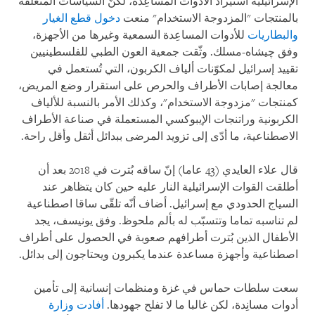
الإسرائيلية استيراد الأدوات المساعِدة، لكنّ السياسات المتعلّقة
بالمنتجات "المزدوجة الاستخدام" منعت
دخول قطع الغيار
والبطاريات
للأدوات المساعِدة السمعية وغيرها من الأجهزة،
وفق چيشاه-مسلك. وثّقت جمعية العون الطبي للفلسطينيين
تقييد إسرائيل لمكوّنات ألياف الكربون، التي تُستعمل في
معالجة إصابات الأطراف والحرص على استقرار وضع المريض،
كمنتجات "مزدوجة الاستخدام"، وكذلك الأمر بالنسبة للألياف
الكربونية وراتنجات الإيبوكسي المستعملة في صناعة الأطراف
الاصطناعية، ما أدّى إلى تزويد المرضى ببدائل أثقل وأقل راحة.
قال علاء العايدي (43 عاما) إنّ ساقه بُترت في 2018 بعد أن
أطلقت القوات الإسرائيلية النار عليه حين كان يتظاهر عند
السياج الحدودي مع إسرائيل. أضاف أنّه تلقّى ساقا اصطناعية
لم تناسبه تماما وتتسبّب له بألم ملحوظ. وفق يونيسف، يجد
الأطفال الذين بُترت أطرافهم صعوبة في الحصول على أطراف
اصطناعية وأجهزة مساعدة عندما يكبرون ويحتاجون إلى بدائل.
سعت سلطات حماس في غزة ومنظمات إنسانية إلى تأمين
أدوات مسانِدة، لكن غالبا ما لا تفلح جهودها.
أفادت وزارة