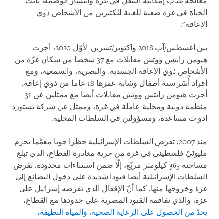
معالجة غياب إمكانية التنقّل في غزة وانتشار الوصمة، باتت
الحياة في غزة صعبة للغاية للكثيرين من الأشخاص ذوي
الإعاقة".
بين أغسطس/آب 2018 وأكتوبر/تشرين الأوّل 2020، أجرت
هيومن رايتس ووتش مقابلات مع 37 شخصا من سكان غزّة من
الأشخاص ذوي الإعاقة الجسدية، والبصرية، والسمعية، ومع
أفراد أُسَر ستة أطفال وشابة عمرها 18 عاما من ذوي إعاقة.
أجرت هيومن رايتس ووتش مقابلات أيضا مع ممثلين عن 31
منظمة دولية ومحلية عاملة في غزة، وممثل عن شركة تستورد
ادوات مساعدة، ومسؤولين في السلطات المحلية.
منذ 2007، تفرض السلطات الإسرائيلية حظرا جويا معمَّما يحرم
مليونَيْ فلسطيني في غزة من حرية مغادرة القطاع، الذي تبلغ
مساحته 365 كيلومتر مربّع، إلّا ضمن استثناءات محدودة. تفرض
السلطات الإسرائيلية أيضا قيودا شديدة على دخول البضائع إلى
غزة وخروجها منها. كما أنّ الإقفال الذي تفرضه إسرائيل على
غزة، والذي تفاقمه القيود المصرية على حدودها مع القطاع،
يحدّ من الحصول على الرعاية الصحية، والمياه النظيفة،