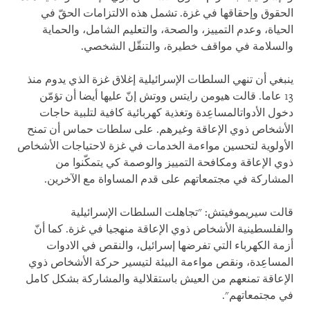
الحقوق وإحقاقها في غزة. تشمل هذه الالتزامات الحقّ في
الحياة، وعدم التمييز، والصحة، والتعليم الشامل، والحماية
والسلامة في مواقف خطيرة، والتنقّل الشخصي.
ينبغي أن تنهي السلطات الإسرائيلية إغلاق غزة الذي يدوم منذ
13 عاما. قالت هيومن رايتس ووتش إنّ عليها أيضا أن تؤمّن
دخول الأدواتالمساعِدة وتغذية كهربائية كافية لتلبية حاجات
الأشخاص ذوي الإعاقة وغيرهم. على سلطات حماس أن تمنح
الأولوية لتحسين مواءمة الخدمات في غزة لاحتياجات الأشخاص
ذوي الإعاقة ومكافحة التمييز والوصمة كي يتمكّنوا من
المشاركة في مجتمعاتهم على قدم المساواة مع الآخرين.
قالت سيريموفيتش: "تجاهلت السلطات الإسرائيلية
والفلسطينية الأشخاص ذوي الإعاقة منهجيا في غزة. كما أنّ
أزمة الكهرباء التي تفرضها إسرائيل، والنقص في الادوات
المساعِدة، ونقص مواءمة البيئة لتيسير حركة الأشخاص ذوي
الإعاقة تمنعهم من العيش باستقلالية والمشاركة بشكل كامل
في مجتمعاتهم".