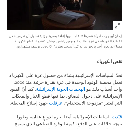
Click to expand Image
إيمان أبو جراد، امرأة عمرها 21 عاما لديها إعاقة بصرية جزئية تحاول أن تدرس خلال
انقطاع الكهرباء في غزة. قالت لـ هيومن رايتس ووتش: "عندما تنقطع الكهرباء
مساءً ثم تعود، أحتاج نحو ساعة كي أستعيد نظري".
© 2020 يوسف مشهراوي
نقص الكهرباء
تحدّ السياسات الإسرائيلية بشدّة من حصول غزة على الكهرباء.
تعمل محطة الوقود الوحيدة في غزة بقدرة جزئية منذ 2006،
وأحد أسباب ذلك هو
الهجمات الجوية الإسرائيلية
. كما أنّ القيود
الإسرائيلية على دخول البضائع، بما فيها قطع الغيار والمعدّات
التي تُعتبر "مزدوجة الاستخدام"،
عرقلت
جهود إصلاح المحطة.
قيّدت
السلطات الإسرائيلية أيضا، تارة لدواعٍ عقابية وطورا
نتيجة خلافات على الدفع، كمية الوقود الصناعي الذي تسمح