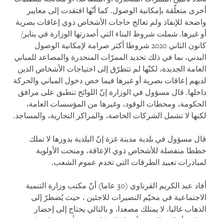
أخرى متعلّقة بإمكانية الوصول. كما أنّها افتقدت إلى معايير
واضحة للإنفاذ ولم تعالج حاجات الأشخاص ذوي إعاقات بصرية
أو غيرها. شملت شروط البناء التي أصدرتها الوزارة في يناير/
كانون الثاني 2020 شروطا أكثر صرامة لإمكانية الوصول
البدني، بما في ذلك تحديد الممرّات المنحدرة والمصاعد للمباني
العامة الجديدة، لكنّها لم تتطرّق إلى احتياجات الأشخاص الذين
لديهم إعاقات بصرية أو غيرها فيما خص دخول المباني والحركة
داخلها. قال مسؤول في الوزارة إنّ اللوائح تنطبق على مرافق
الحكومة، ومحطات الوقود، وغيرها من المؤسسات العامة،
لكنها لا تشمل الشركات الخاصة، والمراكز التجارية، والمساجد.
قال مسؤول في بلدية مدينة غزة إنّ البلدية بدورها لا تملك
خططا منفصلة للأشخاص ذوي الإعاقة، ومنحت الأولوية
لمبادرات تعبيد الطرقات التي تخدم عموم الشعب.
أفاد عبد الكريم القرناوي (30 عاما) أنّ مكتب وزارة التنمية
الاجتماعية في مخيّم النصيرات للاجئين ، حيث يُضطرّ إلى
الذهاب غالبا، لا يمتلك مصعدا، و بالتالي يحتاج إلى إحضار