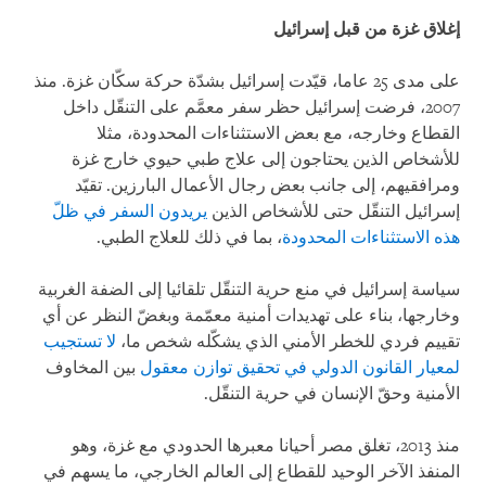
إغلاق غزة من قبل إسرائيل
على مدى 25 عاما، قيّدت إسرائيل بشدّة حركة سكّان غزة. منذ
2007، فرضت إسرائيل حظر سفر معمَّم على التنقّل داخل
القطاع وخارجه، مع بعض الاستثناءات المحدودة، مثلا
للأشخاص الذين يحتاجون إلى علاج طبي حيوي خارج غزة
ومرافقيهم، إلى جانب بعض رجال الأعمال البارزين. تقيّد
إسرائيل التنقّل حتى للأشخاص الذين
يريدون السفر في ظلّ
هذه الاستثناءات المحدودة
، بما في ذلك للعلاج الطبي.
سياسة إسرائيل في منع حرية التنقّل تلقائيا إلى الضفة الغربية
وخارجها، بناء على تهديدات أمنية معمّمة وبغضّ النظر عن أي
تقييم فردي للخطر الأمني الذي يشكّله شخص ما،
لا تستجيب
لمعيار القانون الدولي في تحقيق توازن معقول
بين المخاوف
الأمنية وحقّ الإنسان في حرية التنقّل.
منذ 2013، تغلق مصر أحيانا معبرها الحدودي مع غزة، وهو
المنفذ الآخر الوحيد للقطاع إلى العالم الخارجي، ما يسهم في