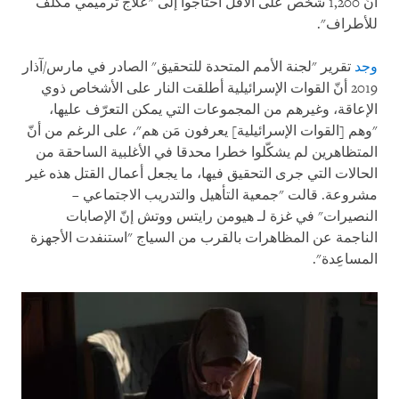
أنّ 1,200 شخص على الأقل احتاجوا إلى "علاج ترميمي مكلف
للأطراف".
وجد
تقرير "لجنة الأمم المتحدة للتحقيق" الصادر في مارس/آذار
2019 أنّ القوات الإسرائيلية أطلقت النار على الأشخاص ذوي
الإعاقة، وغيرهم من المجموعات التي يمكن التعرّف عليها،
"وهم [القوات الإسرائيلية] يعرفون مَن هم"، على الرغم من أنّ
المتظاهرين لم يشكّلوا خطرا محدقا في الأغلبية الساحقة من
الحالات التي جرى التحقيق فيها، ما يجعل أعمال القتل هذه غير
مشروعة. قالت "جمعية التأهيل والتدريب الاجتماعي –
النصيرات" في غزة لـ هيومن رايتس ووتش إنّ الإصابات
الناجمة عن المظاهرات بالقرب من السياج "استنفدت الأجهزة
المساعِدة".