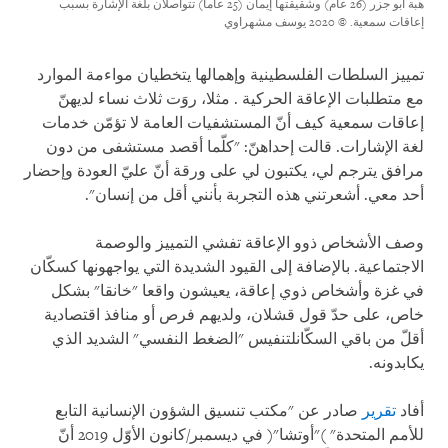
هبة أبو جزر (26 عام) وشقيقتها إيمان (25 عاما) تتواصلان بلغة الإشارة بسبب
إعاقات سمعية.
© 2020 يوسف مشهراوي
تمييز السلطات الفلسطينية وإهمالها يتخطيان مواءمة الموارد
مع متطلبات الإعاقة الحركية . مثلا، روَت ثلاث نساء لديهنّ
إعاقات سمعية كيف أنّ المستشفيات العامة لا تؤمّن خدمات
لغة الإشارات. قالت إحداهنّ: "كلّما أقصد مستشفى من دون
مرافق يترجم لي، يكتبون لي على ورقة أنّ عليّ العودة وإحضار
أحد معي. أشعرتني هذه التجربة بأنني أقل من إنسان".
وصف الأشخاص ذوو الإعاقة تفشي التمييز والوصمة
الاجتماعية. بالإضافة إلى القيود الشديدة التي يواجهونها كسكّان
في غزة وأشخاص ذوي إعاقة، يعيشون واقعا "خانقا" بشكل
خاص، على حدّ قول قشلان، ولديهم فرص أو منافذ اقتصادية
أقلّ من باقي السكّانلتنفيس "الضغط النفسي" الشديد الذي
يكابدونه.
أفاد
تقرير
صادر عن "مكتب تنسيق الشؤون الإنسانية التابع
للأمم المتحدة" )"أوتشا"( في ديسمبر/كانون الأوّل 2019 أنّ