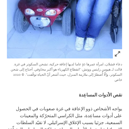
Click to expand Image
دعاء قشلان، امرأة عمرها 30 عاما لديها إعاقة حركية، تشحن السكوتر في غزة.
قالت لـ هيومن رايتس ووتش: "انقطاع الكهرباء هو أكبر مخاوفي. أحتاج إلى شحن
السكوتر، وإلّا أُضطرّ إلى ملازمة المنزل، حيث أشعر أنّ الحياة توقّفت".
© 2020
خاص
نقص الأدوات المساعِدة
يواجه الأشخاص ذوو الإعاقة في غزة صعوبات في الحصول
على أدوات مساعِدة، مثل الكراسي المتحرّكة والمعينات
السمعية، جزئيا بسبب الإغلاق الإسرائيلي. لا تقيّد السلطات