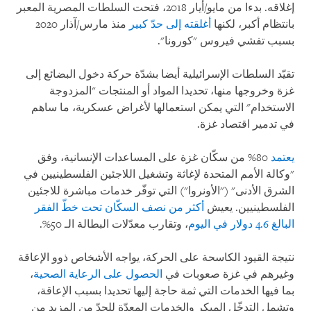
إغلاقه. بدءا من مايو/أيار 2018، فتحت السلطات المصرية المعبر
بانتظام أكبر، لكنها
أغلقته إلى حدّ كبير
منذ مارس/آذار 2020
بسبب تفشي فيروس "كورونا".
تقيّد السلطات الإسرائيلية أيضا بشدّة حركة دخول البضائع إلى
غزة وخروجها منها، تحديدا المواد أو المنتجات "المزدوجة
الاستخدام" التي يمكن استعمالها لأغراض عسكرية، ما ساهم
في تدمير اقتصاد غزة.
يعتمد
80% من سكّان غزة على المساعدات الإنسانية، وفق
"وكالة الأمم المتحدة لإغاثة وتشغيل اللاجئين الفلسطينيين في
الشرق الأدنى" ("الأونروا") التي توفّر خدمات مباشرة للاجئين
الفلسطينيين. يعيش
أكثر من نصف السكّان تحت خطّ الفقر
البالغ 4.6 دولار في اليوم
، وتقارب معدّلات البطالة الـ 50%.
نتيجة القيود الكاسحة على الحركة، يواجه الأشخاص ذوو الإعاقة
وغيرهم في غزة صعوبات في
الحصول على الرعاية الصحية
،
بما فيها الخدمات التي ثمة حاجة إليها تحديدا بسبب الإعاقة،
وتشمل التدخّل المبكر والخدمات المعدّة للحدّ من المزيد من