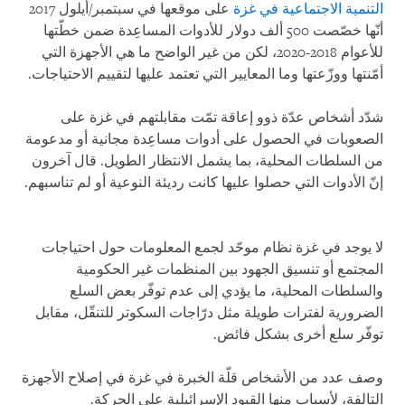
التنمية الاجتماعية في غزة
على موقعها في سبتمبر/أيلول 2017
أنّها خصّصت 500 ألف دولار للأدوات المساعِدة ضمن خطّتها
للأعوام 2018-2020، لكن من غير الواضح ما هي الأجهزة التي
أمّنتها ووزّعتها وما المعايير التي تعتمد عليها لتقييم الاحتياجات.
شدّد أشخاص عدّة ذوو إعاقة تمّت مقابلتهم في غزة على
الصعوبات في الحصول على أدوات مساعِدة مجانية أو مدعومة
من السلطات المحلية، بما يشمل الانتظار الطويل. قال آخرون
إنّ الأدوات التي حصلوا عليها كانت رديئة النوعية أو لم تناسبهم.
لا يوجد في غزة نظام موحّد لجمع المعلومات حول احتياجات
المجتمع أو تنسيق الجهود بين المنظمات غير الحكومية
والسلطات المحلية، ما يؤدي إلى عدم توفّر بعض السلع
الضرورية لفترات طويلة مثل درّاجات السكوتر للتنقّل، مقابل
توفّر سلع أخرى بشكل فائض.
وصف عدد من الأشخاص قلّة الخبرة في غزة في إصلاح الأجهزة
التالفة، لأسباب منها القيود الإسرائيلية على الحركة.