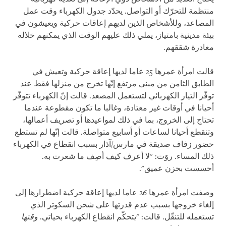
منتظمة للتحرّك أو التواصل. يحدّد جدول الكهرباء وقت عمل
المصاعد، وللأشخاص الذين لديهم إعاقات حركية ويعيشون في
بيئة مدينية بامتياز، يملي ذلك عليهم الوقت الذي يمكنهم خلاله
مغادرة شققهم.
قالت امرأة عمرها 25 عاما لديها إعاقة حركية وتعيش في
الطابق الثامن من مبنى مرتفع إنّها تخرج من منزلها فقط عند
توفّر التيار الكهربائي لتستعمل المصعد. قالت إنّ الكهرباء تتوفّر
أحيانا في أوقات غير معتادة، وغالبا ما تكون مقطوعة عندما
تحتاج إلى الخروج، بما في ذلك لمواعيدها أو تصريف أعمالها،
وتنقطع أحيانا لساعات أو أسابيع متواصلة. قالت إنّها لم تستطع
حضور زفاف صديقة في مارس/آذار بسبب انقطاع في الكهرباء
ذلك المساء. روَت: "لا أعرف كيف أصِف ما شعرت به.
أحسست بحزن عميق".
وصفت امرأة عمرها 26 عاما لديها إعاقة حركية اضطرارها إلى
إلغاء خروجها بسبب عدم قدرتها على شحن السكوتر الذي
تستعمله للتنقّل. قالت: "يتحكّم انقطاع الكهرباء بحياتي.
وقتها