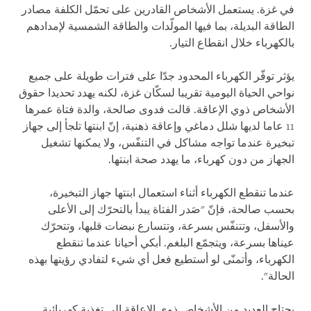
في غزة. يستعمل الأشخاص القادرين على تحمّل الكلفة مصادر
الطاقة البديلة، بما فيها المولّدات والطاقة الشمسية لإمدادهم
بالكهرباء خلال انقطاع التيار.
يؤثر توفّر الكهرباء المحدود جدّا على فترات طويلة على جميع
نواحي الحياة اليومية تقريبا لسكّان غزة، لكنه يهدد تحديدا حقوق
الأشخاص ذوي الإعاقة. قالت فدوى صالحة، والدة فتاة عمرها
11 عاما لديها شلل دماغي وإعاقة ذهنية، إنّ ابنتها تلجأ إلى جهاز
تبخيرة عندما تواجه مشاكل في التنفّس، ولا يمكنها تشغيل
الجهاز من دون كهرباء، ما يهدد صحة ابنتها.
عندما تنقطع الكهرباء أثناء استعمال ابنتها جهاز التبخيرة،
بحسب صالحة، فإنّ "صَدر الفتاة يبدأ بالتحرّك إلى الأعلى
والأسفل، وتتنفّس بسرعة، وتتسارع نبضات قلبها، وتتحرّك
عيناها بسرعة، ويتجمّع البلغم. أبكي أحيانا عندما تنقطع
الكهرباء، وأتمنّى لو أستطيع فعل أي شيء لتفادي رؤيتها بهذه
الحالة".
يحتاج العديد من الأشخاص ذوي الإعاقة إلى تغذية كهربائية