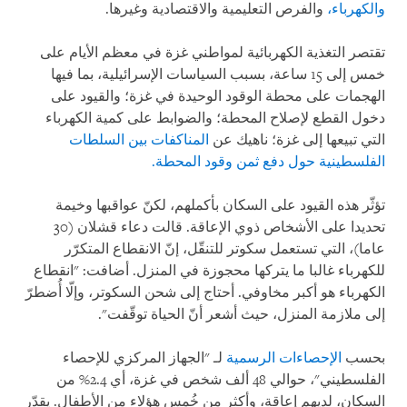
والكهرباء،
والفرص التعليمية والاقتصادية وغيرها.
تقتصر التغذية الكهربائية لمواطني غزة في معظم الأيام على
خمس إلى 15 ساعة، بسبب السياسات الإسرائيلية، بما فيها
الهجمات على محطة الوقود الوحيدة في غزة؛ والقيود على
دخول القطع لإصلاح المحطة؛ والضوابط على كمية الكهرباء
التي تبيعها إلى غزة؛ ناهيك عن
المناكفات بين السلطات
الفلسطينية حول دفع ثمن وقود المحطة.
تؤثّر هذه القيود على السكان بأكملهم، لكنّ عواقبها وخيمة
تحديدا على الأشخاص ذوي الإعاقة. قالت دعاء قشلان (30
عاما)، التي تستعمل سكوتر للتنقّل، إنّ الانقطاع المتكرّر
للكهرباء غالبا ما يتركها محجوزة في المنزل. أضافت: "انقطاع
الكهرباء هو أكبر مخاوفي. أحتاج إلى شحن السكوتر، وإلّا أُضطرّ
إلى ملازمة المنزل، حيث أشعر أنّ الحياة توقّفت".
بحسب
الإحصاءات الرسمية
لـ "الجهاز المركزي للإحصاء
الفلسطيني"، حوالي 48 ألف شخص في غزة، أي 2.4% من
السكان، لديهم إعاقة، وأكثر من خُمس هؤلاء من الأطفال. يقدّر