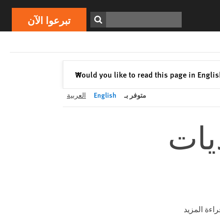
تبرعوا الآن
Print
ابحث
تبرعوا الآن
إغلاق
Would you like to read this page in Engli
✕
متوفر بـ
English
العربية
يات
راءة المزيد