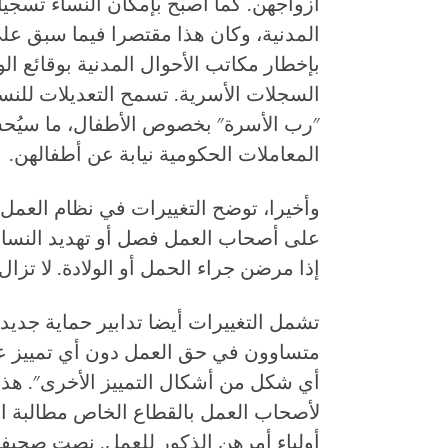
أزواجهن. كما أصبح بإمكان النساء تسجي
المدنية، وكان هذا مقتصرا فيما سبق على 
بإخطار مكاتب الأحوال المدنية بوقائع ال
السجلات الأسرية. تسمح التعديلات للنساء
"رب الأسرة" بخصوص الأطفال، ما سيُحس
المعاملات الحكومية نيابة عن أطفالهن.
وأخيرا، توضح التغييرات في نظام العمل أ
على أصحاب العمل فصل أو تهديد النساء ب
إذا مرضن جراء الحمل أو الولادة. لا تزال إجازة 
تشمل التغييرات أيضا تدابير حماية جديد
متساوون في حق العمل دون أي تمييز عل
أي شكل من أشكال التمييز الأخرى". هذا ال
لأصحاب العمل بالقطاع الخاص مطالبة ا
أولياء أمرهن الذكور للعمل. نصت صحيفة