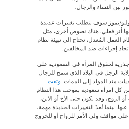
ر بين النساء والرجال.
 هيومن رايتس ووتش إن قرار 31 يوليو/تموز سوف يتطلب تغييرات عديدة
 لها أثر فعلي. هناك نصوص أخرى، مثل
 العمل المُعدل، تحتاج إلى تهيئة نظام
تخاذ إجراءات ضد المخالفين.
 جذرية لحقوق المرأة في السعودية على
اية الرجل في البلاد الذي سمح للرجال
ديات منذ المولد إلى الممات.
وثقت
 كل امرأة سعودية بموجب هذا النظام
أو الزوج، وقد يكون حتى الأخ أو الابن،
نها. بينما تُعدّ التغييرات الجديدة مهمة،
لى موافقة ولي الأمر للزواج أو للخروج