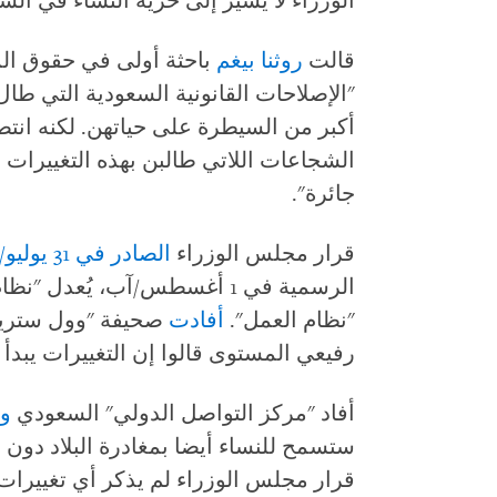
الوزراء لا يشير إلى حرية النساء في الس
قالت
روثنا بيغم
باحثة أولى في حقوق ال
"الإصلاحات القانونية السعودية التي طال
أكبر من السيطرة على حياتهن. لكنه انتص
الشجاعات اللاتي طالبن بهذه التغييرات 
جائرة".
قرار مجلس الوزراء
الصادر في 31 يوليو/تموز 2019
الرسمية في 1 أغسطس/آب، يُعدل 
"نظام العمل".
أفادت
صحيفة "وول ستريت
رفيعي المستوى قالوا إن التغييرات يبدأ 
أفاد "مركز التواصل الدولي" السعودي
وو
ستسمح للنساء أيضا بمغادرة البلاد دون ا
قرار مجلس الوزراء لم يذكر أي تغييرات