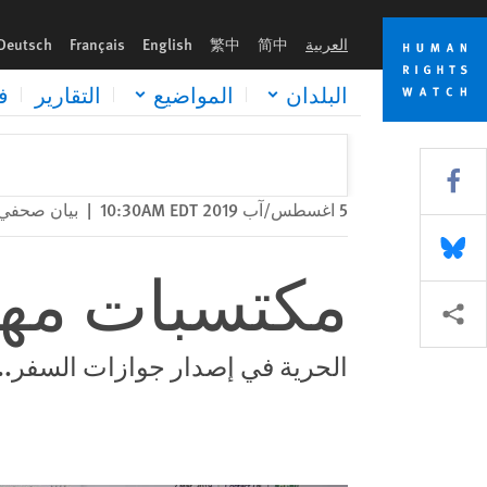
Skip
Skip
مكتسبات مهمّة للنساء السعوديات
to
to
العربية
简中
繁中
English
Français
Deutsch
cookie
main
content
privacy
البلدان
المواضيع
التقارير
ف
notice
Share this via Facebook
5 اغسطس/آب 2019 10:30AM EDT
|
بيان صحفي
Share this via Bluesky
مكتسبات مهم
Share this via مشاركة
الحرية في إصدار جوازات السفر..