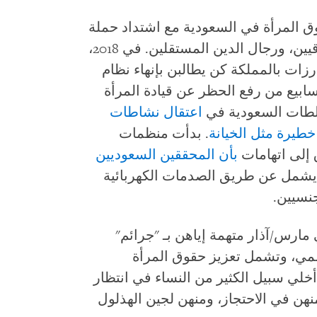
ق المرأة في السعودية مع اشتداد حملة
القمع على المعارضين، والنشطاء الحقوقيين، ورجال الدين المستقلين. في 2018،
زات بالمملكة كن يطالبن بإنهاء نظام
 في 15 مايو/أيار 2018، قبل أسابيع من رفع الحظر عن قيادة المرأة
اعتقال نشاطات
خطيرة مثل الخيانة
. بدأت منظمات
 إلى اتهامات
بأن المحققين السعوديين
 يشمل عن طريق الصدمات الكهربائية
نسيين.
مارس/آذار متهمة إياهن بـ "جرائم"
مي، وتشمل تعزيز حقوق المرأة
ا أخلي سبيل الكثير من النساء في انتظار
ا زالت 5 على الأقل منهن في الاحتجاز، ومنهن لجين الهذلول