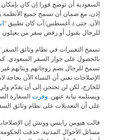
السعودية أن توضح فورا إن كان بإمكان 
إذن، مع ضمان أن تسمح جميع الأنظمة وا
الآن. حتى 2 أغسطس/آب كان تطبيق "
اب
للرجال بقبول أو رفض سفر من يعيلون م
تسمح التغييرات في نظام وثائق السفر "
بالحصول على جواز السفر السعودي. كما 
تسمح للرجال بضم زوجاتهم وبناتهم غير
الإصلاحات تعني أن النساء الآن بحاجة 
للخارج، لكن لن تحتجن إلى أن يقدّم ول
ويستلمه نيابة عنهن.
وفرت
السفارة الس
على أن التعديلات على نظام وثائق الس
قالت هيومن رايتس ووتش إن الإصلاحا
مسائل الأحوال المدنية. حذفت الحكومة 