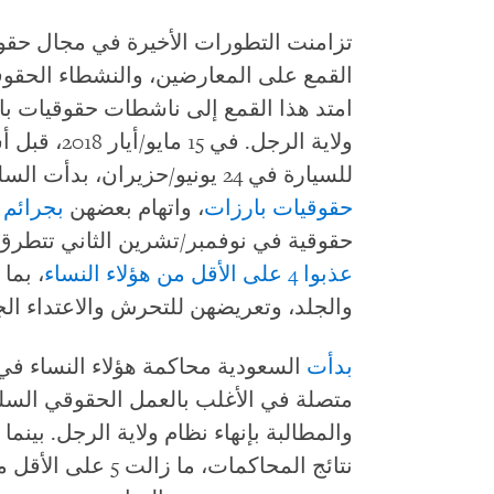
تزامنت التطورات الأخيرة في مجال حقو
امتد هذا القمع إلى ناشطات حقوقيات بار
ولاية الرجل.
للسيارة في 24 يونيو/حزيران، بدأت السلطات السعودية في
حقوقيات بارزات
، واتهام بعضهن
بجرائم 
حقوقية في نوفمبر/تشرين الثاني تتطرق
عذبوا 4 على الأقل من هؤلاء النساء
، بما
والجلد، وتعريضهن للتحرش والاعتداء الج
بدأت
السعودية محاكمة هؤلاء النساء في 
متصلة في الأغلب بالعمل الحقوقي السل
والمطالبة بإنهاء نظام ولاية الرجل. بينم
نتائج المحاكمات، م