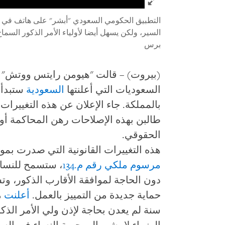
التطبيق الحكومي السعودي "أبشر" على هاتف في ج
السير، ولكن يسهل أيضا لأولياء الأمر الذكور السما
برس
(بيروت) – قالت "هيومن رايتس ووتش" ال
السعوديات التي أعلنتها
السعودية
ستبدأ 
بالمملكة. جاء الإعلان عن هذه التغييرات 
طالبن بهذه الإصلاحات رهن المحاكمة أو
الحقوقي.
هذه التغييرات القانونية التي صدرت ب
مرسوم ملكي رقم م.134
، ستسمح للنساء
دون الحاجة لموافقة الأقارب الذكور، وت
حماية جديدة من التمييز بالعمل.
أعلنت
سنة لم يعدن بحاجة لإذن ولي الأمر الذ