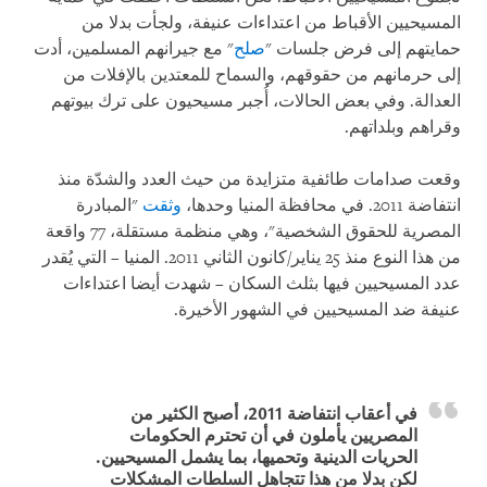
المسيحيين الأقباط من اعتداءات عنيفة، ولجأت بدلا من
حمايتهم إلى فرض جلسات "
صلح
" مع جيرانهم المسلمين، أدت
إلى حرمانهم من حقوقهم، والسماح للمعتدين بالإفلات من
العدالة. وفي بعض الحالات، أُجبر مسيحيون على ترك بيوتهم
وقراهم وبلداتهم.
وقعت صدامات طائفية متزايدة من حيث العدد والشدّة منذ
انتفاضة 2011. في محافظة المنيا وحدها،
وثقت
"المبادرة
المصرية للحقوق الشخصية"، وهي منظمة مستقلة، 77 واقعة
من هذا النوع منذ 25 يناير/كانون الثاني 2011. المنيا – التي يُقدر
عدد المسيحيين فيها بثلث السكان – شهدت أيضا اعتداءات
عنيفة ضد المسيحيين في الشهور الأخيرة.
في أعقاب انتفاضة 2011، أصبح الكثير من
المصريين يأملون في أن تحترم الحكومات
الحريات الدينية وتحميها، بما يشمل المسيحيين.
لكن بدلا من هذا تتجاهل السلطات المشكلات