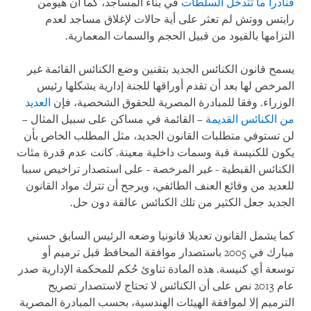
فنادرا ما تتدخل السلطات
في بناء المساجد، كما أن هيومن
رايتس ووتش لم تعثر على أية حالات لإغلاق مساجد لعدم
التزامها بالقيود من قبيل الحجم والسمات المعمارية.
يسمح قانون الكنائس الجديد بتقنين وضع الكنائس القائمة غير
المرخص لها بعد أن تقدم أوراقها للجنة إدارية يشكلها رئيس
الوزراء. وفقا للمبادرة المصرية للحقوق الشخصية، فإن
العديد
من الكنائس القديمة
– القائمة في مساكن على سبيل المثال –
لن تستوفي متطلبات القانون الجديد، مثل المطلب الخاص بأن
يكون للكنيسة قبة وسمات داخلية معينة. كانت عدم قدرة مئات
الكنائس القبطية - غير المرخصة - على استصدار تراخيص سببا
للعديد من وقائع العنف الطائفي، ويرجح أن تترك مواد القانون
الجديد جعل الكثير من تلك الكنائس عالقة دون حل.
كما يشمل القانون تعديلا قانونيا وضعه الرئيس السابق حسني
مبارك في 2005 باستصدار موافقة المحافظ قبل ترميم أو
توسعة أي كنيسة. هذه المادة تناوئ حُكم للمحكمة الإدارية صدر
عام 2013 نص على أن الكنائس لا تحتاج لاستصدار تصريح
الترميم إلا لموافقة الهيئات الهندسية، بحسب المبادرة المصرية