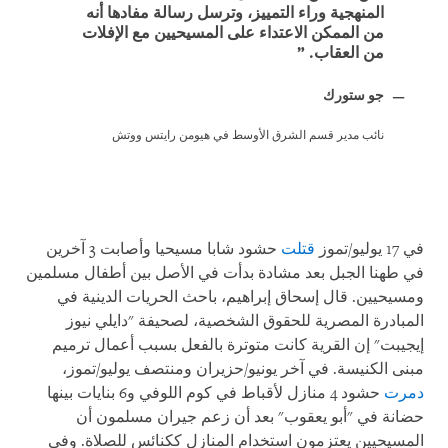
المنهجية وراء التمييز، وترسل رسالة مفادها أنه
من الممكن الاعتداء على المسيحيين مع الإفلات
من العقاب.
جو ستورك
نائب مدير قسم الشرق الأوسط في هيومن رايتس ووتش
في 17 يوليو/تموز
قتلت
حشود شابا مسيحيا وأصابت 3 آخرين
في طهنا الجبل بعد مشادة بدأت في الأصل بين أطفال مسلمين
ومسيحيين. قال إسحاق إبراهيم، باحث الحريات الدينية في
المبادرة المصرية للحقوق الشخصية، لصحيفة "دايلي نيوز
إيجيبت" إن القرية كانت متوترة بالفعل بسبب أعمال ترميم
مبنى الكنيسة. في آخر يونيو/حزيران ومنتصف يوليو/تموز،
دمرت
حشود 4 منازل لأقباط في كوم اللوفي و6 بنايات بينها
حضانة في "أبو يعقوب" بعد أن زعم جيران مسلمون أن
المسيحيين يعتزمون استخدام المنازل ككنائس للصلاة. وفي