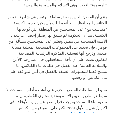
"الرسمية" الثلاث، وهي الإسلام والمسيحية واليهودية.
رغم أن القانون الجديد يفوض سلطة الرئيس في شأن تراخيص
الكنائس للمحافظين، إلا أنه يطالب بأن يكون حجم الكنيسة
"متناسب مع" عدد المسيحيين في المنطقة التي تُوجد بها
الكنيسة. بما أن الحكومة لم يسبق لها إصدار إحصاءات بتعداد
الأقلية المسيحية في مصر، وتعتبر عدد المسيحيين مسألة أمن
قومي، فإن تحديد عدد المجموعات المسيحية المحلية مسألة
صعبة، ويُرجح أنها تعسفية. المذكرة البرلمانية المصاحبة
للقانون نصت على أن يأخذ المحافظون في اعتبارهم "الأمن
والسلامة العامة" عند الفصل في طلبات بناء الكنائس، ما
يسمح فعليا للتجمهرات العنيفة بالفصل في أمر الموافقة على
بناء الكنائس أو رفضها.
تسيطر السلطات المصرية بحزم على أنشطة أغلب المساجد، لا
سيما عن طريق تعيين الأئمة وتحديد محتوى الخُطب، ويتم
تنظيم بناء المساجد بموجب قرار صدر عن وزارة الأوقاف في
أكتوبر/تشرين الأول 2001. لكن على النقيض من الكنائس،