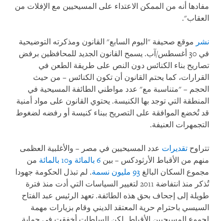
مفادها أنه من الممكن الاعتداء على المسيحيين مع الإفلات من
العقاب".
نشر
موقع صحيفة "اليوم السابع" القانون ومذكرته التوضيحية
في 30 أغسطس/آب. يسمح القانون الجديد للمحافظين برفض
تصاريح بناء الكنائس دون النص على طريقة الطعن في
القرارات، كما يحتم القانون أن تكون الكنائس – من حيث
الحجم – "متناسبة مع" عدد مواطني الطائفة المسيحية في
المنطقة التي توجد بها الكنيسة. يحتوي القانون على مواد أمنية
قد تُخضع الموافقة على التصريح ببناء كنيسة أو رفضه لضغوط
التجمهرات العنيفة.
تتراوح
تقديرات
عدد المسيحيين في مصر – والأغلبية العظمى
منهم من الأقباط الأرثودكس – بين
6 بالمائة
و10 بالمائة
من
مجموع السكان البالغ
93 مليون نسمة
. لم تبذل الحكومة جهودا
تُذكر منذ انتفاضة 2011 لتغيير السياسات التي أدت منذ فترة
طويلة إلى إجحاف بحق هذه الطائفة. تعهد الرئيس عبد الفتاح
السيسي باحترام حرية المعتقد الديني وقام بزيارات مهمة
لجموع المسيحيين الأقباط. لكن السلطات أخفقت في حماية