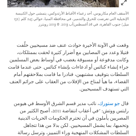
Click to expand Image
الأسقف العام مكاريوس، أحد زعماء الأقباط الأرثدوكس، يتمشى حول الكنيسة
الإنجيلية التي تعرضت للحرق والتدمير، في محافظة المنيا، حوالي 245 كلم (152
ميل) جنوب القاهرة، في 26 أغسطس/آب 2013.
© 2013 رويترز
وقعت في الآونة الأخيرة حوادث عنف ضد مسيحيين خلّفت
قتيلا وعدد من المصابين مع أضرار كثيرة لحقت بممتلكات،
وكانت مدفوعة أو مسبوقة بغضب في أوساط بعض المسلمين
جراء إنشاء كنائس أو ادعاءات بإنشاء كنائس. حتى عندما قامت
السلطات بتوقيف مشتبهين، فنادرا ما قامت بملاحقتهم أمام
القضاء، ما هيأ لمناخ من الإفلات من العقاب على جرائم العنف
التي تستهدف المسيحيين.
قال
جو ستورك
، نائب مدير قسم الشرق الأوسط في هيومن
رايتس ووتش: "في أعقاب انتفاضة 2011، أصبح الكثير من
المصريين يأملون في أن تحترم الحكومات الحريات الدينية
وتحميها، بما يشمل المسيحيين. لكن بدلا من هذا تتجاهل
السلطات المشكلات المنهجية وراء التمييز، وترسل رسالة