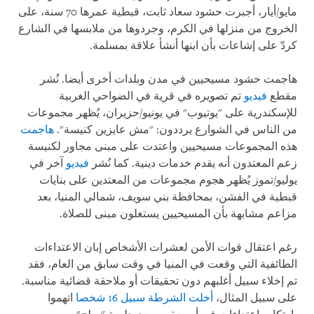
مايو/أيار، أجبرت حشود سعاد ثابت، قبطية عمرها 70 سنة، على
الخروج من منزلها في الكرم، وجردوها من ملابسها في الشارع
كردّ على إشاعات بأن ابنها أنشأ علاقة بمسلمة.
هاجمت حشود مسيحيين في مدن وبلدات أخرى أيضا. نُشر
مقطع
فيديو
تم تصويره في قرية في الضواحي الغربية
للإسكندرية على "يوتيوب" في يونيو/حزيران، يُظهر مجموعات
من الناس في الشوارع يرددون: "مش عايزين كنيسة".
هاجمت
هذه المجموعات مسيحيين واعتدت على مبنى مجاور لكنيسة
زعم المعتدون أنه يقدم خدمات دينية. كما نُشر
فيديو
آخر في
يوليو/تموز يُظهر هجوم مجموعات من المعتدين على بنايات
قبطية في الفشن، بمحافظة بني سويف، شمالي المنيا، بعد
مزاعم مشابهة بأن المسيحيين يستغلون مبنى للصلاة.
رغم اعتقال قوات الأمن لعشرات الأشخاص إبان الاعتداءات
الطائفية التي وقعت في المنيا في وقت سابق من العام، فقد
تم إخلاء سبيل أغلبهم دون تحقيقات أو ملاحقة قضائية مناسبة.
على سبيل المثال،
أخلت الشرطة سبيل 16 شخصا
اتهموا