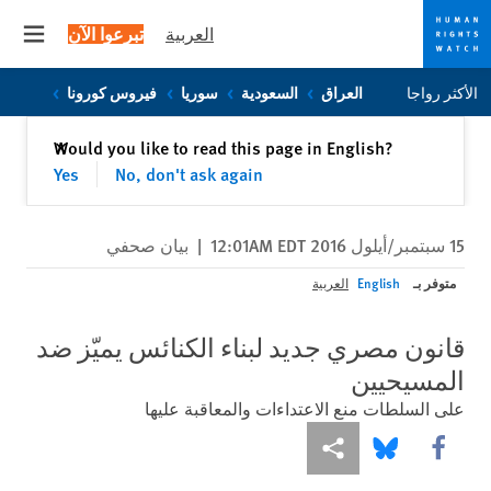
العربية
تبرعوا الآن
 menu
Skip
Skip
الأكثر رواجا
العراق
السعودية
سوريا
فيروس كورونا
to
to
cookie
main
إغلاق
Would you like to read this page in English?
✕
content
privacy
Yes
No, don't ask again
notice
15 سبتمبر/أيلول 2016 12:01AM EDT
|
بيان صحفي
متوفر بـ
English
العربية
قانون مصري جديد لبناء الكنائس يميّز ضد
المسيحيين
على السلطات منع الاعتداءات والمعاقبة عليها
Share this via Facebook
Share this via مشاركة
Share this via Bluesky