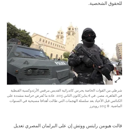
للحقوق الشخصية.
Click to expand Image
شرطي من القوات الخاصة يحرس كاتدرائية القديس مرقس الأرثدوكسية القبطية
في القاهرة، مصر، في 6 يناير/كانون الثاني 2015. عادة ما تُفرض حراسة مشددة على
الكنائس قبل الأعياد بعد سلسلة الهجمات التي طالت أهدافا مسيحية في السنوات
الماضية.
© 2015 رويترز
قالت هيومن رايتس ووتش إن على البرلمان المصري تعديل