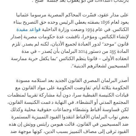
بارتكاب اعتداءات في أبو يعقوب بعد جلسة "صلح".
على مدار عقود، فسّرت المحاكم المصرية مرسوما عثمانيا
يعود لعام 1856 بصفته يعطي الرئيس وحده حق التصريح ببناء
الكنائس. في عام 1934 وضعت وزارة الداخلية
قواعد مقيدة
لإنشاء الكنائس. ومؤخرا، ناقشت عدة حكومات مصرية إصدار
قانون "موحد" لدور العبادة لجميع الأديان، لكنه لم يصدر. تلزم
المادة 235 من دستور 2014 البرلمان بأن يُصدر – في مدة
انعقاده الأولى – قانونا ينظم الكنائس "بما يكفل حرية ممارسة
المسيحيين لشعائرهم الدينية".
أصدر البرلمان المصري القانون الجديد بعد استلامه مسودة
الحكومة بثلاثة أيام. تفاوضت الحكومة على مواد القانون مع
قيادات الكنيسة القبطية سرا، دون أية مشاركة تقريبا لمنظمات
المجتمع المدني أو النشطاء. في النهاية دعمت الكنيسة القانون،
لكن قساوسة أقباط ونشطاء وجماعات حقوقية محلية وكذلك
بعض نواب البرلمان الأقباط انتقدوا القيود التمييزية المستمرة
ضد المسيحيين في القانون. قالت هيومن رايتس ووتش إن هذه
القيود ترقى إلى مصاف التمييز بسبب الدين، كونها موجهة ضد