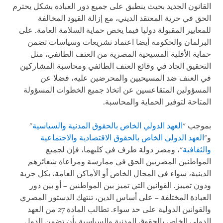
القانون الجديد بحيث ينطبق على جميع دور العبادة بشكل يحترم
الحق في حرية المعتقد الديني، مع إزالة القيود المخالفة
للمعايير المقبولة دوليا فيما يخص حماية السلامة العامة. على
البرلمان والحكومة أيضا اعتماد تشريعات وسياسات تضمن
حماية الأقلية المسيحية المصرية من العنف الطائفي، مثل
التحقيق الجاد في وقائع العنف الطائفي ومحاسبة المشاركين
في العنف ضد المسيحيين والمحرضين عليه، فضلا عن
المسؤولين المتقاعسين عن اتخاذ جميع الخطوات المسؤولة
المتاحة لتوفير الحماية والمحاسبة.
بموجب "
العهد الدولي الخاص بالحقوق المدنية والسياسية
"
و"
العهد الدولي الخاص بالحقوق الاقتصادية والاجتماعية
والثقافية
"، ومصر دولة طرف في كليهما، فإن لجميع
المواطنين المصريين الحق في ممارسة ومراعاة شعائرهم
الدينية، سواء في المجال الخاص أو الأماكن العامة، بكل حرية
ودون تمييز. القوانين التي تميز بين المواطنين – أو بين دور
العبادة المختلفة – على أساس الدين، تنتهك الدستور المصري
والقوانين الدولية على حد سواء. تطالب المادة 27 من العهد
الدولي الخاص بالحقوق المدنية والسياسية بأن تضمن الدول