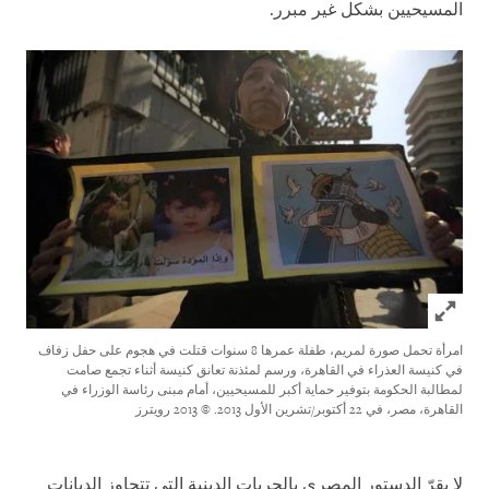
المسيحيين بشكل غير مبرر.
Click to expand Image
امرأة تحمل صورة لمريم، طفلة عمرها 8 سنوات قتلت في هجوم على حفل زفاف
في كنيسة العذراء في القاهرة، ورسم لمئذ
نة
تعانق كنيسة أثناء تجمع صامت
لمطالبة الحكومة بتوفير حماية أكبر للمسيحيين، أمام مبنى رئاسة الوزراء في
القاهرة، مصر، في 22 أكتوبر/تشرين الأول 2013.
© 2013 رويترز
لا يقرّ الدستور المصري بالحريات الدينية التي تتجاوز الديانات