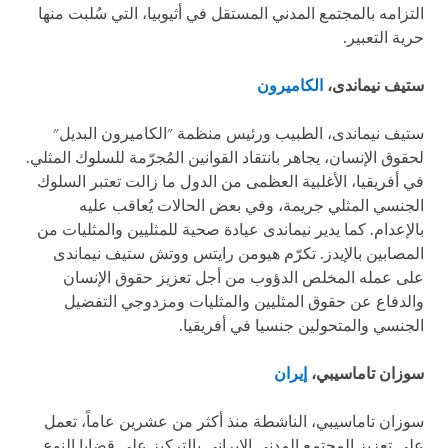
التزامه بالمجتمع المدني المستقل في أثيوبيا، التي سُلبت منها
حرية التعبير.
ستيف نيماندى،
الكاميرون
ستيف نيماندى، الطبيب ورئيس منظمة "الكاميرون البديل"
لحقوق الإنسان، يجاهر بانتقاد القوانين المُجرّمة للسلوك المثلي.
في أفريقيا، الأغلبية العظمى من الدول ما زالت تعتبر السلوك
الجنسي المثلي جريمة، وفي بعض الحالات يُعاقب عليه
بالإعدام. كما يدير نيماندى عيادة صحية للمثليين والمثليات من
المصابين بالإيدز. تكرّم هيومن رايتس ووتش ستيف نيماندى
على عمله المخلص الدؤوب من أجل تعزيز حقوق الإنسان
والدفاع عن حقوق المثليين والمثليات ومزدوجي التفضيل
الجنسي والمتحولين جنسيا في أفريقيا.
سوزان تاماسيبي،
إيران
سوزان تاماسيبي، الناشطة منذ أكثر من عشرين عاماً، تعمل
على تعزيز المجتمع المدني الإيراني بالتركيز على قضايا النوع