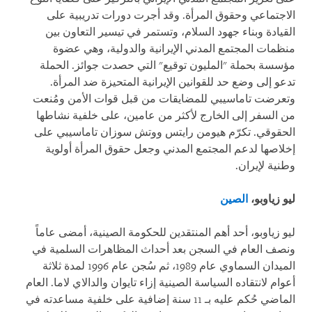
الاجتماعي وحقوق المرأة. وقد أجرت دورات تدريبية على
القيادة وبناء جهود السلام، وتستمر في تيسير التعاون بين
منظمات المجتمع المدني الإيرانية والدولية، وهي عضوة
مؤسسة بحملة "المليون توقيع" التي حصدت جوائز. الحملة
تدعو إلى وضع حد للقوانين الإيرانية المتحيزة ضد المرأة.
وتعرضت تاماسيبي للمضايقات من قبل قوات الأمن ومُنعت
من السفر إلى الخارج لأكثر من عامين، على خلفية نشاطها
الحقوقي. تكرّم هيومن رايتس ووتش سوزان تاماسيبي على
إخلاصها لدعم المجتمع المدني وجعل حقوق المرأة أولوية
وطنية لإيران.
ليو زياوبو،
الصين
ليو زياوبو، أحد أهم المنتقدين للحكومة الصينية، أمضى عاماً
ونصف العام في السجن بعد أحداث المظاهرات السلمية في
الميدان السماوي عام 1989، ثم سُجن عام 1996 لمدة ثلاثة
أعوام لانتقاده السياسة الصينية إزاء تايوان والدالاي لاما. العام
الماضي حُكم عليه بـ 11 سنة إضافية على خلفية مساعدته في