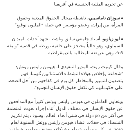
عن تجريم المثلية الجنسية في أفريقيا
•
سوزان تاماسيبي،
ناشطة بمجال الحقوق المدنية وحقوق
المرأة، من إيران، وعضو مؤسس في حملة "المليون توقيع"
•
ليو زياوبو
، أستاذ جامعي سابق وناشط، شهد أحداث الميدان
السماوي، وهو حالياً محتجز على خلفية تورطه في قضية "وثيقة
08"، وهي عريضة للمطالبة بالديمقراطية.
وقال كينيث روث، المدير التنفيذي لـ هيومن رايتس ووتش:
"شجاعة وإخلاص هؤلاء النشطاء الاستثنائيين تُلهمنا. فهم
يتصدون للتمييز والمخاطر كل يوم في كفاحهم من أجل الضغط
على حكوماتهم كي تكفل حقوق الإنسان للجميع".
ويتعاون العاملون في هيومن رايتس ووتش كثيراً مع المدافعين
عن حقوق الإنسان في مختلف الدول أثناء إجراء بحوث المنظمة
في أكثر من 90 دولة في شتى أنحاء العالم. وسوف يتم تكريم
النشطاء في حفلات عشاء هيومن رايتس ووتش السنوية لعام
2010، في كل من: أمستردام وشيكاغو وجنيف وهامبورغ ولندن