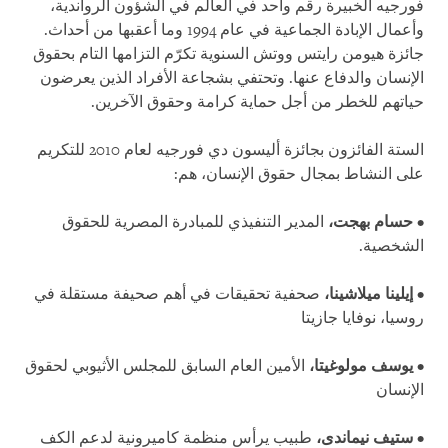
فورجيه الخبيرة رقم واحد في العالم في الشؤون الرواندية،
وأعمال الإبادة الجماعية في عام 1994 وما أعقبها من أحداث.
جائزة هيومن رايتس ووتش السنوية تكرّم التزامها التام بحقوق
الإنسان والدفاع عنها. وتحتفي بشجاعة الأفراد الذين يعرضون
حياتهم للخطر من أجل حماية كرامة وحقوق الآخرين.
الستة الفائزون بجائزة أليسون دي فورجيه لعام 2010 للتكريم
على النشاط بمجال حقوق الإنسان، هم:
•
حسام بهجت،
المدير التنفيذي للمبادرة المصرية للحقوق
الشخصية.
•
إيلينا ميلاشينا،
صحفية تحقيقات في أهم صحيفة مستقلة في
روسيا، نوفايا جازيتا
•
يوسف مولوغيتا،
الأمين العام السابق للمجلس الأثيوبي لحقوق
الإنسان
•
ستيف نيماندى،
طبيب يرأس منظمة كاميرونية لدعم الكف