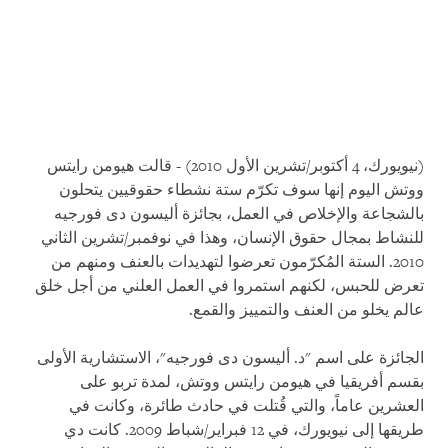
(نيويورك، 4 أكتوبر/تشرين الأول 2010) - قالت هيومن رايتس
ووتش اليوم إنها سوف تكرّم ستة نشطاء حقوقيين يتحلون
بالشجاعة والإخلاص في العمل، بجائزة أليسون دى فورجيه
للنشاط بمجال حقوق الإنسان، وهذا في نوفمبر/تشرين الثاني
2010. الستة المُكرّمون تعرضوا لتهديدات بالعنف ومنهم من
تعرض للحبس، لكنهم استمروا في العمل العلني من أجل خلق
عالم يخلو من العنف والتمييز والقمع.
الجائزة على اسم "د. أليسون دى فورجيه"، الاستشارية الأولى
بقسم أفريقيا في هيومن رايتس ووتش، لمدة تربو على
العشرين عاماً، والتي قُتلت في حادث طائرة، وكانت في
طريقها إلى نيويورك، في 12 فبراير/شباط 2009. كانت دي