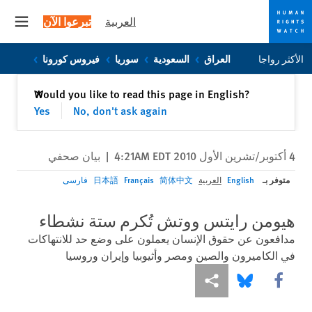
العربية
تبرعوا الآن
 menu
Skip
Skip
الأكثر رواجا
العراق
السعودية
سوريا
فيروس كورونا
to
to
cookie
main
إغلاق
Would you like to read this page in English?
✕
content
privacy
Yes
No, don't ask again
notice
4 أكتوبر/تشرين الأول 2010 4:21AM EDT
|
بيان صحفي
متوفر بـ
English
العربية
简体中文
Français
日本語
فارسی
هيومن رايتس ووتش تُكرم ستة نشطاء
مدافعون عن حقوق الإنسان يعملون على وضع حد للانتهاكات
في الكاميرون والصين ومصر وأثيوبيا وإيران وروسيا
Share this via Facebook
Share this via مشاركة
Share this via Bluesky