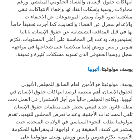
انتهاكات حقوق الإنسان والفساد الحكومي المتفشي. ورغم
محاولات روسية بإسكات انتقاداتها وإخفاء الانتهاكات، تبقى
ميلاشينا صوتاً قوياً، وتنشر الموضوعات عن الاختفاءات
والإعدام بمعزل عن القضاء والتعذيب. كما أجرت تحقيقاً خاصاً
بها في قتل المدافعة الشيشانية عن حقوق الإنسان، ناتاليا
إستيميروفا، ودعت إلى المحاسبة على أعلى المستويات. تكرّم
هيومن رايتس ووتش إيلينا ميلاشينا على شجاعتها في مواجهة
سجل روسيا الحقوقي الذي تشوبه مشكلات كثيرة وعميقة.
يوسف مولوغيتا،
أثيوبيا
يوسف مولوغيتا هو الأمين العام السابق للمجلس الأثيوبي
لحقوق الإنسان، أهم منظمة لرصد انتهاكات حقوق الإنسان في
أثيوبيا، ويكافح المجلس حالياً من أجل الاستمرار في العمل تحت
مظلة قانون جديد قمعي يحظر على منظمات حقوق الإنسان
تلقي المساعدات الأجنبية. وعندما تعرض المجلس للتهديد، تقدم
مولوغيتا بطلب اللجوء السياسي في الولايات المتحدة، حيث
يستمر في كشف الحقيقة وراء الواجهة الديمقراطية للحكومة
الأثيوبية. تكرّم هيومن رايتس ووتش يوسف مولوغيتا على