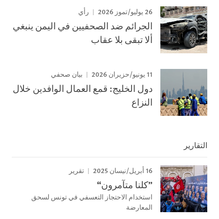
26 يوليو/تموز 2026
رأي
الجرائم ضد الصحفيين في اليمن ينبغي
ألا تبقى بلا عقاب
11 يونيو/حزيران 2026
بيان صحفي
دول الخليج: قمع العمال الوافدين خلال
النزاع
التقارير
16 أبريل/نيسان 2025
تقرير
”كلنا متآمرون“
استخدام الاحتجاز التعسفي في تونس لسحق
المعارضة