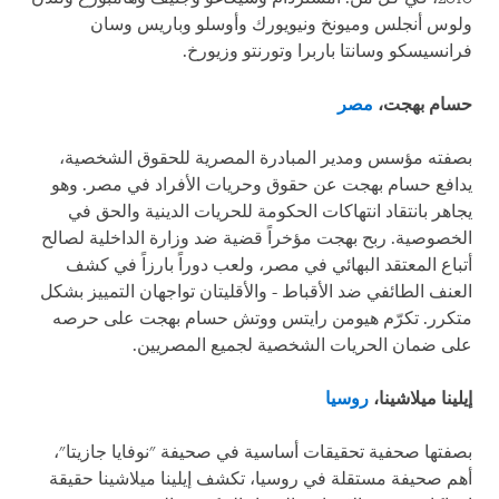
ولوس أنجلس وميونخ ونيويورك وأوسلو وباريس وسان
فرانسيسكو وسانتا باربرا وتورنتو وزيورخ.
حسام بهجت،
مصر
بصفته مؤسس ومدير المبادرة المصرية للحقوق الشخصية،
يدافع حسام بهجت عن حقوق وحريات الأفراد في مصر. وهو
يجاهر بانتقاد انتهاكات الحكومة للحريات الدينية والحق في
الخصوصية. ربح بهجت مؤخراً قضية ضد وزارة الداخلية لصالح
أتباع المعتقد البهائي في مصر، ولعب دوراً بارزاً في كشف
العنف الطائفي ضد الأقباط - والأقليتان تواجهان التمييز بشكل
متكرر. تكرّم هيومن رايتس ووتش حسام بهجت على حرصه
على ضمان الحريات الشخصية لجميع المصريين.
إيلينا ميلاشينا،
روسيا
بصفتها صحفية تحقيقات أساسية في صحيفة "نوفايا جازيتا"،
أهم صحيفة مستقلة في روسيا، تكشف إيلينا ميلاشينا حقيقة