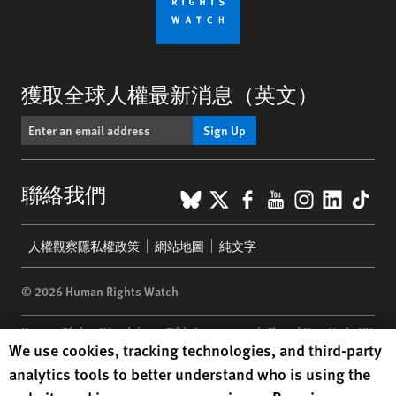
獲取全球人權最新消息（英文）
Sign Up
BlueSky
X
Facebook
YouTube
Instagr
Linke
Tik
聯絡我們
Footer
人權觀察隱私權政策
網站地圖
純文字
menu
© 2026 Human Rights Watch
Human Rights Watch
| 350 Fifth Avenue, 34th Floor | New York,
NY
Human Rights Watch cookie preferences
We use cookies, tracking technologies, and third-party
10118-3299
USA
|
t
1.212.290.4700
analytics tools to better understand who is using the
Human Rights Watch
is a 501(C)(3) nonprofit registered in the US