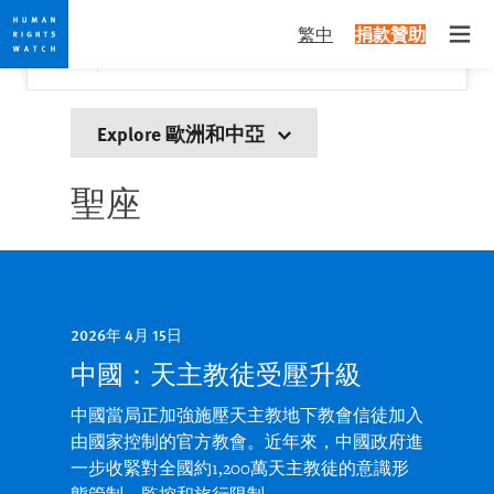
Skip
Skip
關閉
Would you like to read this page in English?
✕
繁中
捐款贊助
to
to
Open
Yes
No, don't ask again
cookie
main
privacy
content
notice
Explore 歐洲和中亞
聖座
2026年 4月 15日
中國：天主教徒受壓升級
中國當局正加強施壓天主教地下教會信徒加入
由國家控制的官方教會。近年來，中國政府進
一步收緊對全國約1,200萬天主教徒的意識形