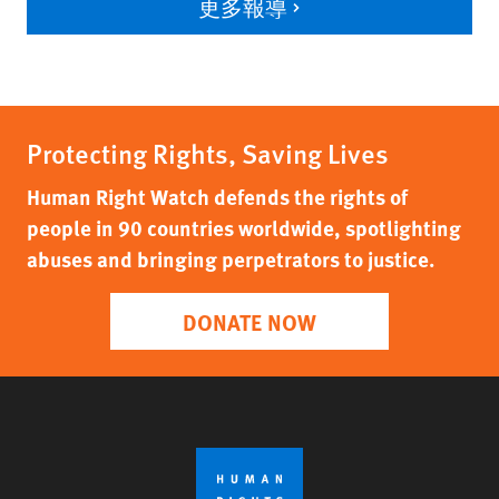
更多報導
Protecting Rights, Saving Lives
Human Right Watch defends the rights of
people in 90 countries worldwide, spotlighting
abuses and bringing perpetrators to justice.
DONATE NOW