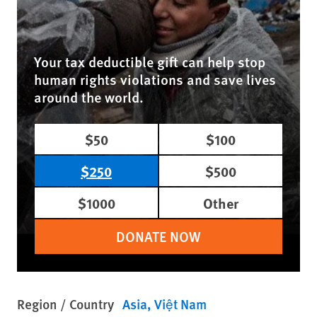
Your tax deductible gift can help stop
human rights violations and save lives
around the world.
$50
$100
$250
$500
$1000
Other
DONATE NOW
Region / Country
Asia
Việt Nam