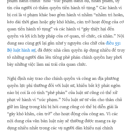
phạm hành chính” như “xúc phạm danh dự, nhân phẩm, uy
tín của người có thẩm quyền tiến hành tố tụng.” Các hành vi
bị coi là vi phạm khác bao gồm hành vi nhằm “nhằm trì hoãn,
kéo dài thời gian hoặc gây khó khăn, cản trở hoạt động của cơ
quan tiến hành tố tụng” và các hành vi “gây thiệt hại đến
quyền và lợi ích hợp pháp của cơ quan, tổ chức, cá nhân.” Nội
dung sau cùng gợi lại gần như y nguyên câu chữ của
điều 331
Bộ luật hình sự
, đã được nhà cầm quyền áp dụng nhiều để truy
tố những người dân lên tiếng phê phán chính quyền hay phơi
bày những việc làm sai trái của quan chức.
Nghị định này trao cho chính quyền và công an địa phương
quyền lực phi thường đối với luật sư, khiến bất kỳ phát ngôn
nào bị coi là có tính “phê phán” của luật sư cũng có thể xử
phạt về hành vi “xúc phạm.” Nếu luật sư tư vấn cho thân chủ
giữ im lặng trong khi bị hỏi cung cũng có thể bị diễn giải là
“gây khó khăn, cản trở” cho hoạt động của công an. Vì các
nội dung của văn bản luật này sẽ thường được mang ra áp
dụng nhiều nhất trong các vụ người dân khiếu nại chính