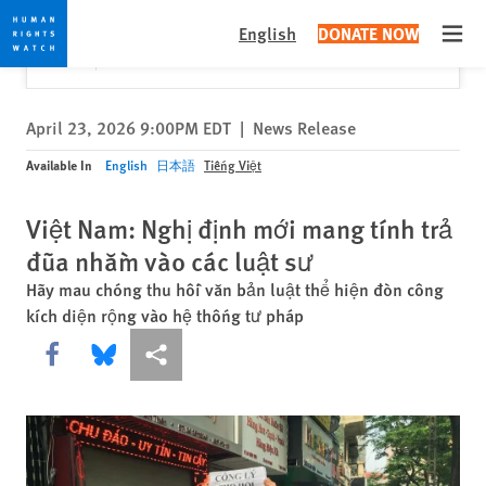
Skip
Skip
Close
Would you like to read this page in English?
✕
English
DONATE NOW
to
to
Open
Yes
No, don't ask again
cookie
main
privacy
content
notice
April 23, 2026 9:00PM EDT
|
News Release
Available In
English
日本語
Tiếng Việt
Việt Nam: Nghị định mới mang tính trả
đũa nhằm vào các luật sư
Hãy mau chóng thu hồi văn bản luật thể hiện đòn công
kích diện rộng vào hệ thống tư pháp
Share this via Facebook
Share this via Bluesky
More sharing options