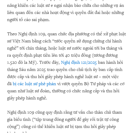
năng khiến các luật sư e ngại nhận bào chữa cho những vụ án
liên quan đến các nhà hoạt động vì quyền đất đai hoặc những
người tố cáo sai phạm.
Theo Nghị định 109, quan chức địa phương có thể xử phạt luật
sư Việt Nam bằng cách “tước quyền sử dụng chứng chỉ hành
nghề” tới chín tháng, hoặc luật sư nước ngoài tới ba tháng và
ra quyết định phạt tiền lên tới 40 triệu đồng (tương đương
1.520 đô la Mỹ). Trước đây,
Nghị định 121/2025
ban hành hồi
tháng Sáu năm 2025 trao quyền cho chủ tịch ủy ban cấp tỉnh
được cấp và thu hồi giấy phép hành nghề luật sư – một việc
đã
bị các luật sư phê phán
vì vượt quyền Bộ Tư pháp và các cơ
quan như luật sư đoàn, thường có chức năng cấp và thu hồi
giấy phép hành nghề.
Nghị định 109 cũng quy định rằng tư vấn cho thân chủ tham
gia biểu tình (“tập trung đông người để gây rối trật tự công
cộng”) cũng có thể khiến luật sư bị tạm thu hồi giấy phép