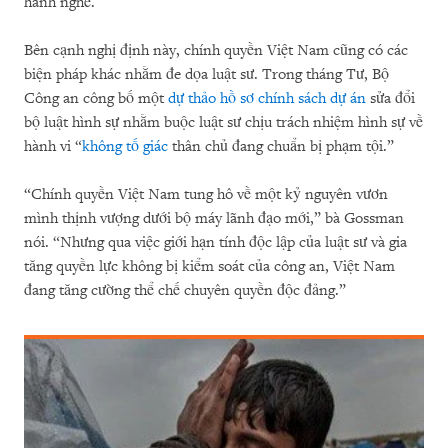
hành nghề.
Bên cạnh nghị định này, chính quyền Việt Nam cũng có các
biện pháp khác nhằm đe dọa luật sư. Trong tháng Tư, Bộ
Công an công bố một
dự thảo hồ sơ chính sách dự án
sửa đổi
bộ luật hình sự nhằm buộc luật sư chịu trách nhiệm hình sự về
hành vi “
không tố giác
thân chủ đang chuẩn bị phạm tội.”
“Chính quyền Việt Nam tung hô về một kỷ nguyên vươn
mình thịnh vượng dưới bộ máy lãnh đạo mới,” bà Gossman
nói. “Nhưng qua việc giới hạn tính độc lập của luật sư và gia
tăng quyền lực không bị kiểm soát của công an, Việt Nam
đang tăng cường thể chế chuyên quyền độc đảng.”