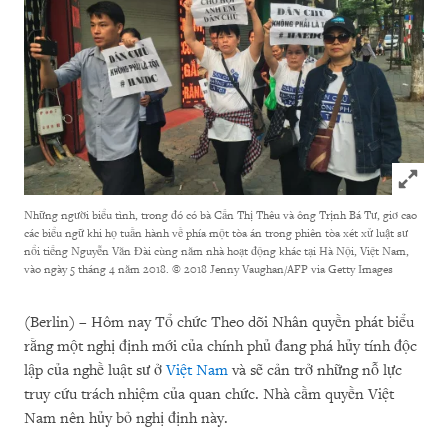
Click to
Những người biểu tình, trong đó có bà Cấn Thị Thêu và ông Trịnh Bá Tư, giơ cao
các biểu ngữ khi họ tuần hành về phía một tòa án trong phiên tòa xét xử luật sư
nổi tiếng Nguyễn Văn Đài cùng năm nhà hoạt động khác tại Hà Nội, Việt Nam,
vào ngày 5 tháng 4 năm 2018.
© 2018 Jenny Vaughan/AFP via Getty Images
(Berlin) – Hôm nay Tổ chức Theo dõi Nhân quyền phát biểu
rằng một nghị định mới của chính phủ đang phá hủy tính độc
lập của nghề luật sư ở
Việt Nam
và sẽ cản trở những nỗ lực
truy cứu trách nhiệm của quan chức. Nhà cầm quyền Việt
Nam nên hủy bỏ nghị định này.