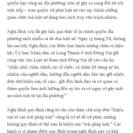
quyền hay công an địa phương, nên sẽ gây ra xung đột lợi ích
trực tiếp – trao quyền xử phạt luật sư vào tay chính những
quan chức mà luật sư đang tìm cách truy cứu trách nhiệm.
Nghị định 109 đã gây hậu quả thực tế là chính quyền địa
phương sách nhiễu và đe dọa luật sư. Ngày 13 tháng Tư, không
lâu sau khi Nghị định 109 được ban hành nhưng chưa có hiệu
lực, Ủy ban Nhân dân xã Long Thành ở tỉnh Đồng Nai gửi
công văn cho Luật sư đoàn tỉnh Đồng Nai để yêu cầu họ
“nhắc nhở, chấn chỉnh các tổ chức, cá nhân lợi dụng sự tín
nhiệm của người dân, hướng dẫn người dân liên tục gửi nhiều
đơn thư khiếu nại, tố cáo… gửi đến lãnh đạo và cơ quan có
thẩm quyền làm ảnh hưởng đến uy tín và có nguy cơ gây mất
an ninh trật tự tại địa phương.”
Nghị định quy định rằng tư vấn cho thân chủ nộp đơn “khiếu
nại tố cáo trái pháp luật” cũng là cơ sở để xử phạt, nhưng
không quy định rõ thế nào là khiếu nại “trái pháp luật.” Các
hành vi vi phạm được quy định trong nghị định này có khả