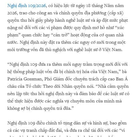
Nghị định 109/2026
, có hiệu lực từ ngày 18 tháng Năm năm
2026, trao cho công an và chính quyền địa phương (cấp xã)
quyền thu hồi giấy phép hành nghề luật sư và áp đặt mức phạt
nặng nề đối với các vi phạm được quy định mơ hồ như “xúc
phạm” quan chức hay “cản trở” hoạt động của cơ quan nhà
nước. Nghị định này đặt ra thêm các nguy cơ mới trong một
môi trường vốn đã thù nghịch với nghề luật sư ở Việt Nam.
“Nghị định 109 đưa ra thêm mối nguy trầm trọng mới đối với
hệ thống pháp luật vốn đã bị chính trị hóa của Việt Nam,” bà
Patricia Gossman, Phó Giám đốc chuyên trách cấp cao Ban Á
châu của Tổ chức Theo dõi Nhân quyền nói. “Nhà cầm quyền
nên lập tức thu hồi nghị định này và đảm bảo để các luật sư có
thể thực hiện được các nghĩa vụ chuyên môn của mình mà
không sợ bị chính quyền trả đũa.”
Nghị định 109 điều chỉnh tố tụng dân sự và hình sự, bao gồm
cả các vụ tranh chấp đất đai, và đưa ra chế tài đối với các “vi