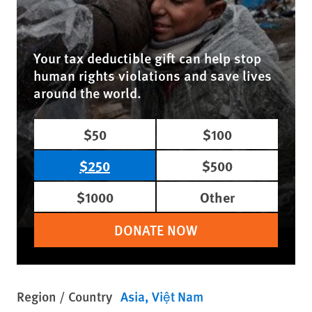
Your tax deductible gift can help stop
human rights violations and save lives
around the world.
$50
$100
$250
$500
$1000
Other
DONATE NOW
Region / Country
Asia
Việt Nam