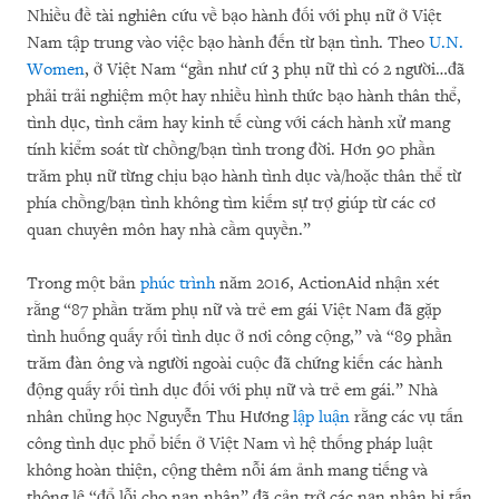
Nhiều đề tài nghiên cứu về bạo hành đối với phụ nữ ở Việt
Nam tập trung vào việc bạo hành đến từ bạn tình. Theo
U.N.
Women
, ở Việt Nam “gần như cứ 3 phụ nữ thì có 2 người…đã
phải trải nghiệm một hay nhiều hình thức bạo hành thân thể,
tình dục, tình cảm hay kinh tế cùng với cách hành xử mang
tính kiểm soát từ chồng/bạn tình trong đời. Hơn 90 phần
trăm phụ nữ từng chịu bạo hành tình dục và/hoặc thân thể từ
phía chồng/bạn tình không tìm kiếm sự trợ giúp từ các cơ
quan chuyên môn hay nhà cầm quyền.”
Trong một bản
phúc trình
năm 2016, ActionAid nhận xét
rằng “87 phần trăm phụ nữ và trẻ em gái Việt Nam đã gặp
tình huống quấy rối tình dục ở nơi công cộng,” và “89 phần
trăm đàn ông và người ngoài cuộc đã chứng kiến các hành
động quấy rối tình dục đối với phụ nữ và trẻ em gái.” Nhà
nhân chủng học Nguyễn Thu Hương
lập luận
rằng các vụ tấn
công tình dục phổ biến ở Việt Nam vì hệ thống pháp luật
không hoàn thiện, cộng thêm nỗi ám ảnh mang tiếng và
thông lệ “đổ lỗi cho nạn nhân” đã cản trở các nạn nhân bị tấn