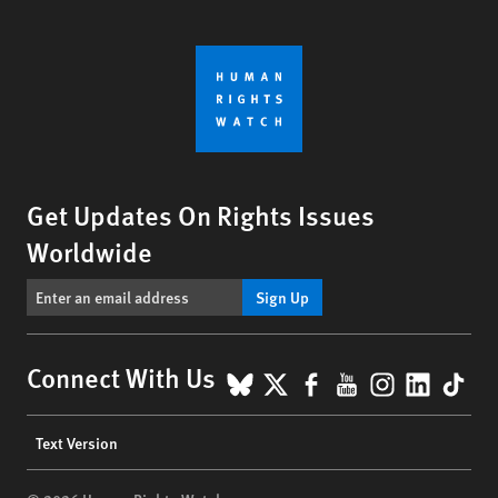
Get Updates On Rights Issues
Worldwide
Sign Up
BlueSky
X
Facebook
YouTube
Instagr
Linke
Tik
Connect With Us
Footer
Text Version
menu