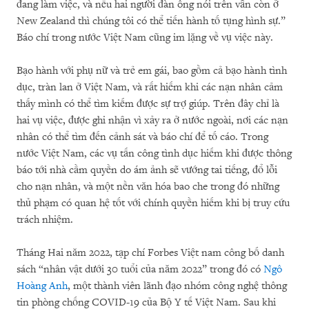
đang làm việc, và nếu hai người đàn ông nói trên vẫn còn ở
New Zealand thì chúng tôi có thể tiến hành tố tụng hình sự.”
Báo chí trong nước Việt Nam cũng im lặng về vụ việc này.
Bạo hành với phụ nữ và trẻ em gái, bao gồm cả bạo hành tình
dục, tràn lan ở Việt Nam, và rất hiếm khi các nạn nhân cảm
thấy mình có thể tìm kiếm được sự trợ giúp. Trên đây chỉ là
hai vụ việc, được ghi nhận vì xảy ra ở nước ngoài, nơi các nạn
nhân có thể tìm đến cảnh sát và báo chí để tố cáo. Trong
nước Việt Nam, các vụ tấn công tình dục hiếm khi được thông
báo tới nhà cầm quyền do ám ảnh sẽ vướng tai tiếng, đổ lỗi
cho nạn nhân, và một nền văn hóa bao che trong đó những
thủ phạm có quan hệ tốt với chính quyền hiếm khi bị truy cứu
trách nhiệm.
Tháng Hai năm 2022, tạp chí Forbes Việt nam công bố danh
sách “nhân vật dưới 30 tuổi của năm 2022” trong đó có
Ngô
Hoàng Anh
, một thành viên lãnh đạo nhóm công nghệ thông
tin phòng chống COVID-19 của Bộ Y tế Việt Nam. Sau khi