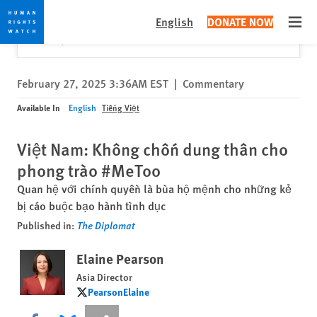
Skip
Skip
Close
Would you like to read this page in English?
✕
English
DONATE NOW
to
to
Open
Yes
No, don't ask again
cookie
main
privacy
content
notice
February 27, 2025 3:36AM EST
|
Commentary
Available In
English
Tiếng Việt
Việt Nam: Không chốn dung thân cho
phong trào #MeToo
Quan hệ với chính quyền là bùa hộ mệnh cho những kẻ
bị cáo buộc bạo hành tình dục
Published in:
The Diplomat
Elaine Pearson
Asia Director
PearsonElaine
PearsonElaine