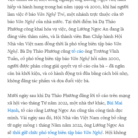
hiếp và hành hung trong hai năm 1999 và 2000, khi hai người
làm việc ở báo
Văn Nghệ Trẻ
, một nhánh trực thuộc của tờ
báo
Văn Nghệ
của nhà nước. Tại thời điểm bà Dạ Thảo
Phương công khai hóa vụ việc, ông Lương Ngọc An đang là
đảng viên thâm niên, và là thành viên Ban Chấp hành Hội
Nhà văn Việt nam đồng thời là phó tổng biên tập báo
Văn
Nghệ
. Bà Dạ Thảo Phương cũng
tố cáo
ông Trương Vĩnh
Tuấn, cố phó tổng biên tập báo
Văn Nghệ
hồi năm 2000,
người được phân công giải quyết vụ tố cáo của bà – đã ngăn
cản bà khởi kiện, và có hành động trả đũa bằng cách bôi nhọ,
không đăng tác phẩm và dọa đuổi việc bà.
Mười ngày sau khi Dạ Thảo Phương đăng lời tố cáo trên mạng
xã hội vào tháng Tư năm 2022, một nhà thơ khác,
Bùi Mai
Hạnh
, tố cáo rằng Lương Ngọc An cũng tấn công tình dục
mình. Vài ngày sau đó, Hội Nhà văn Việt Nam công bố rằng
từ ngày mồng 1 tháng Năm năm 2022, ông Lương Ngọc An
sẽ
thôi giữ chức phó tổng biên tập báo
Văn Nghệ
. Hội không