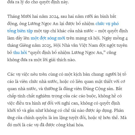
đưa ra lý do cho quyết định này.
Tháng Mười hai năm 2024, sau hai năm rưỡi án binh bất
động, ông Lương Ngọc An lại được bổ nhiệm
chức vụ phó
tổng biên tập
một tạp chí khác của nhà nước – một quyết định
làm dấy lên
một đợt sóng mới
trên mạng xã hội. Ngày mồng 4
tháng Giêng năm 2025, Hội Nhà văn Việt Nam đột ngột tuyên
bố
thu hồi
“quyết định bổ nhiệm Lương Ngọc An,” cũng
không đưa ra một lời giải thích nào.
Các vụ việc nêu trên cùng có một kịch bản chung: người bị tố
cáo là viên chức nhà nước, hoặc có liên quan mật thiết với cơ
quan nhà nước, và thường là đảng viên Đảng Cộng sản. Bất
chấp tính chất nghiêm trọng của các cáo buộc, không hề có
việc điều tra hình sự đối với nghi can, không có quyết định
khởi tố và gần như không có chế tài nào được áp dụng. Phản
ứng của chính quyền là im lặng tuyệt đối, hoặc tệ hơn thế. Mà
đó mới là các vụ đã được công khai hóa.