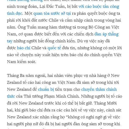
ninh trong đoàn, Lại Đắc Tuấn, bị bắt
với cáo buộc tấn công
tình dục
. Một
quan tòa nước sở tại
ra phán quyết buộc ông ta
phải rời khỏi đất nước Chile và cấm nhập cảnh trong vòng hai
năm. Ông Tuấn mang hàm thượng tá trong Bộ Công an Việt
Nam, cơ quan được biết đến với các chiến dịch
đàn áp thẳng
tay
những người bất đồng chính kiến. Dù vụ việc này đã
được
báo chí
Chile và
quốc tế
đưa tin, nhưng không có một lời
nào về chuyện này xuất hiện trên báo chí do chính quyền Việt
Nam kiểm soát.
Tháng Ba năm ngoái, hai nhân viên phục vụ nhà hàng ở New
Zealand tố cáo hai công an Việt Nam đã sàm sỡ trong khi tới
New Zealand để
chuẩn bị
tiền trạm cho
chuyến thăm chính
thức
của Thủ tướng Phạm Minh Chính. Những người bị tố cáo
đã rời New Zealand trước khi có thể bị bắt giữ. Tháng Mười
hai, khi giới báo chí đưa ra các câu hỏi về vụ việc này, cảnh sát
New Zealand xác nhận rằng họ “không có nghi ngờ gì về việc
hai người phụ nữ đó đã bị hai người đàn ông sàm sỡ trong khi