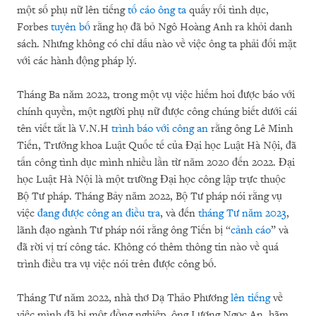
một số phụ nữ lên tiếng
tố cáo ông ta
quấy rối tình dục,
Forbes
tuyên bố
rằng họ đã bỏ Ngô Hoàng Anh ra khỏi danh
sách. Nhưng không có chỉ dấu nào về việc ông ta phải đối mặt
với các hành động pháp lý.
Tháng Ba năm 2022, trong một vụ việc hiếm hoi được báo với
chính quyền, một người phụ nữ được công chúng biết dưới cái
tên viết tắt là V.N.H
trình báo với công an
rằng ông Lê Minh
Tiến, Trưởng khoa Luật Quốc tế của Đại học Luật Hà Nội, đã
tấn công tình dục mình nhiều lần từ năm 2020 đến 2022. Đại
học Luật Hà Nội là một trường Đại học công lập trực thuộc
Bộ Tư pháp. Tháng Bảy năm 2022, Bộ Tư pháp nói rằng vụ
việc
đang được công an điều tra
, và đến
tháng Tư năm 2023
,
lãnh đạo ngành Tư pháp nói rằng ông Tiến bị “
cảnh cáo
” và
đã rời vị trí công tác. Không có thêm thông tin nào về quá
trình điều tra vụ việc nói trên được công bố.
Tháng Tư năm 2022, nhà thơ Dạ Thảo Phương
lên tiếng
về
việc mình đã bị một đồng nghiệp, ông Lương Ngọc An, hãm