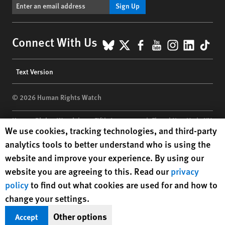
Sign Up
BlueSky
X
Facebook
YouTube
Instagr
Linke
Tik
Connect With Us
Footer
Text Version
menu
© 2026 Human Rights Watch
Human Rights Watch
| 350 Fifth Avenue, 34th Floor | New York,
NY
Human Rights Watch cookie preferences
We use cookies, tracking technologies, and third-party
10118-3299
USA
|
t
1.212.290.4700
analytics tools to better understand who is using the
Human Rights Watch
is a 501(C)(3) nonprofit registered in the US
website and improve your experience. By using our
under EIN: 13-2875808
website you are agreeing to this. Read our
privacy
policy
to find out what cookies are used for and how to
change your settings.
Other options
Accept