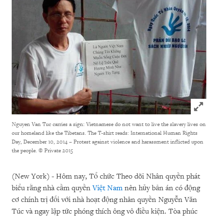
Click to
Nguyen Van Tuc carries a sign: Vietnamese do not want to live the slavery lives on
our homeland like the Tibetans. The T-shirt reads: International Human Rights
Day, December 10, 2014 – Protest against violence and harassment inflicted upon
the people.
© Private 2015
(New York) - Hôm nay, Tổ chức Theo dõi Nhân quyền phát
biểu rằng nhà cầm quyền
Việt Nam
nên hủy bản án có động
cơ chính trị đối với nhà hoạt động nhân quyền Nguyễn Văn
Túc và ngay lập tức phóng thích ông vô điều kiện. Tòa phúc