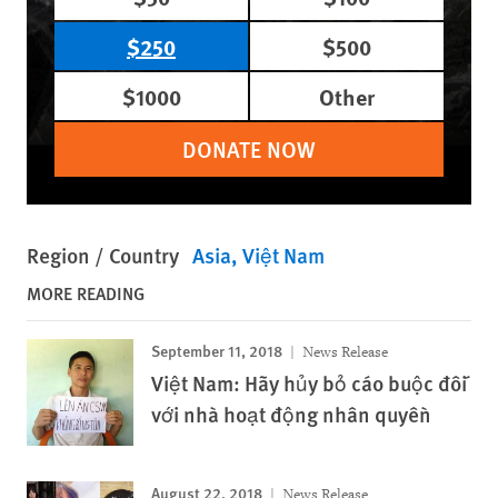
$250
$500
$1000
Other
DONATE NOW
Region / Country
Asia
Việt Nam
MORE READING
September 11, 2018
News Release
Việt Nam: Hãy hủy bỏ cáo buộc đối
với nhà hoạt động nhân quyền
August 22, 2018
News Release