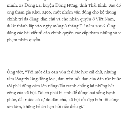
mình, xã Đông La, huyện Đông Hưng, tỉnh Thái Bình. Sau đó
ông tham gia Khối 8406, một nhóm vận động cho hệ thống
chính trị đa đảng, dân chủ và cho nhân quyền ở Việt Nam,
được thành lập vào ngày mồng 8 tháng Tư năm 2006. Ông
đăng các bài viết tố cáo chính quyền các cấp tham nhũng và vi
phạm nhân quyền.
Ông viết, “Tôi một dân oan vốn ít được học cái chữ, nhưng
tấm lòng thương đồng loại, đau trên nỗi đau của dân tộc buộc
tôi phải dũng cảm lên tiếng đấu tranh chống lại những bất
công của xã hội. Dù có phải hi sinh để đồng loại sống hạnh
phúc, đất nước có tự do dân chủ, xã hội tốt đẹp hơn tôi cũng
xin làm, không hề ân hận hối tiếc điều gì.”