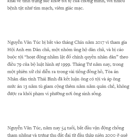
khai về tình trạng sức khỏe tồi tệ của chồng mình, với nhiều
bệnh tật như tim mạch, viêm giác mạc.
Nguyễn Văn Túc bị bắt vào tháng Chín năm 2017 vì tham gia
Hội Anh em Dân chủ, một nhóm ủng hộ dân chủ, và bị cáo
buộc tội “hoạt động nhằm lật đổ chính quyền nhân dân” theo
điều 79 của bộ luật hình sự 1999. Tháng Tư năm nay, trong
một phiên xử chỉ diễn ra trong vài tiếng đồng hồ, Tòa án
Nhân dân tỉnh Thái Bình đã kết luận ông có tội và áp ông
mức án 13 năm tù giam cộng thêm năm năm quản chế, không
được ra khỏi phạm vi phường nơi ông sinh sống.
Nguyễn Văn Túc, năm nay 54 tuổi, bắt đầu vận động chống
tham nhũng và trưng thu đất đai từ đầu thập niên 2000 ở quê