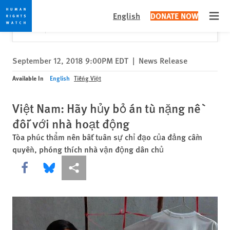
Skip
Skip
Close
Would you like to read this page in English?
✕
English
DONATE NOW
to
to
Open
Yes
No, don't ask again
cookie
main
privacy
content
notice
September 12, 2018 9:00PM EDT
|
News Release
Available In
English
Tiếng Việt
Việt Nam: Hãy hủy bỏ án tù nặng nề
đối với nhà hoạt động
Tòa phúc thẩm nên bất tuân sự chỉ đạo của đảng cầm
quyền, phóng thích nhà vận động dân chủ
Share this via Facebook
Share this via Bluesky
More sharing options