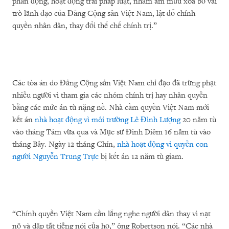
phản động, hoạt động trái pháp luật, nhằm âm mưu xóa bỏ vai
trò lãnh đạo của Đảng Cộng sản Việt Nam, lật đổ chính
quyền nhân dân, thay đổi thể chế chính trị.”
Các tòa án do Đảng Cộng sản Việt Nam chỉ đạo đã trừng phạt
nhiều người vì tham gia các nhóm chính trị hay nhân quyền
bằng các mức án tù nặng nề. Nhà cầm quyền Việt Nam mới
kết án
nhà hoạt động vì môi trường Lê Đình Lượng
20 năm tù
vào tháng Tám vừa qua và Mục sư Đinh Diêm 16 năm tù vào
tháng Bảy. Ngày 12 tháng Chín,
nhà hoạt động vì quyền con
người Nguyễn Trung Trực
bị kết án 12 năm tù giam.
“Chính quyền Việt Nam cần lắng nghe người dân thay vì nạt
nộ và dập tắt tiếng nói của họ,” ông Robertson nói. “Các nhà