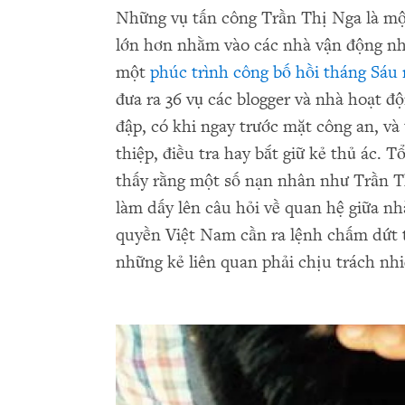
Những vụ tấn công Trần Thị Nga là mộ
lớn hơn nhằm vào các nhà vận động nh
một
phúc trình công bố hồi tháng Sáu
đưa ra 36 vụ các blogger và nhà hoạt đ
đập, có khi ngay trước mặt công an, và
thiệp, điều tra hay bắt giữ kẻ thủ ác.
thấy rằng một số nạn nhân như Trần Th
làm dấy lên câu hỏi về quan hệ giữa n
quyền Việt Nam cần ra lệnh chấm dứt t
những kẻ liên quan phải chịu trách nh