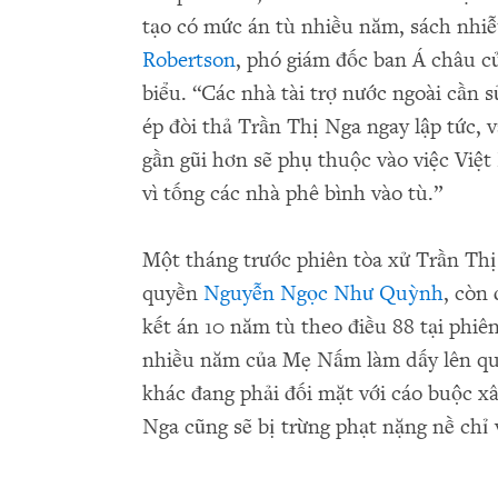
tạo có mức án tù nhiều năm, sách nhiễ
Robertson
, phó giám đốc ban Á châu 
biểu. “Các nhà tài trợ nước ngoài cần
ép đòi thả Trần Thị Nga ngay lập tức, 
gần gũi hơn sẽ phụ thuộc vào việc Việt
vì tống các nhà phê bình vào tù.”
Một tháng trước phiên tòa xử Trần Thị
quyền
Nguyễn Ngọc Như Quỳnh
, còn
kết án 10 năm tù theo điều 88 tại phiên
nhiều năm của Mẹ Nấm làm dấy lên qua
khác đang phải đối mặt với cáo buộc 
Nga cũng sẽ bị trừng phạt nặng nề chỉ 