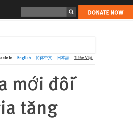
DONATE NOW
Print
Search
DONATE NOW
lable In
English
简体中文
日本語
Tiếng Việt
a mới đối
ia tăng