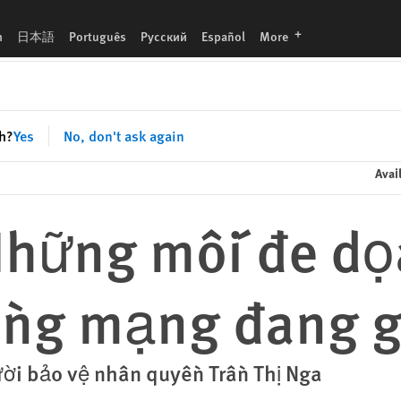
ng gia tăng
languages
h
日本語
Português
Русский
Español
More
sh?
Yes
No, don't ask again
Avai
Những mối đe dọ
ồng mạng đang g
ười bảo vệ nhân quyền Trần Thị Nga