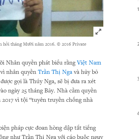
Click to expand 
ấm hồi tháng Mười năm 2016.
© 2016 Private
õi Nhân quyền phát biểu rằng
Việt Nam
g vì nhân quyền
Trần Thị Nga
và hủy bỏ
được gọi là Thúy Nga, sẽ bị đưa ra xét
vào ngày 25 tháng Bảy. Nhà cầm quyền
 2017 vì tội “tuyên truyền chống nhà
.
iện pháp cực đoan hòng dập tắt tiếng
động như Trần Thị Nga với cáo buộc ngụy