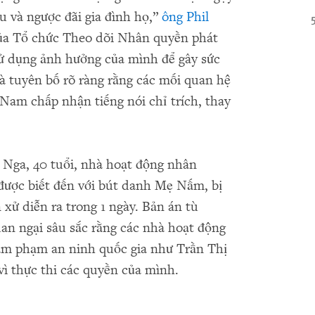
u và ngược đãi gia đình họ,”
ông Phil
của Tổ chức Theo dõi Nhân quyền phát
 sử dụng ảnh hưởng của mình để gây sức
và tuyên bố rõ ràng rằng các mối quan hệ
 Nam chấp nhận tiếng nói chỉ trích, thay
 Nga, 40 tuổi, nhà hoạt động nhân
 được biết đến với bút danh Mẹ Nấm, bị
 xử diễn ra trong 1 ngày. Bản án tù
n ngại sâu sắc rằng các nhà hoạt động
xâm phạm an ninh quốc gia như Trần Thị
vì thực thi các quyền của mình.