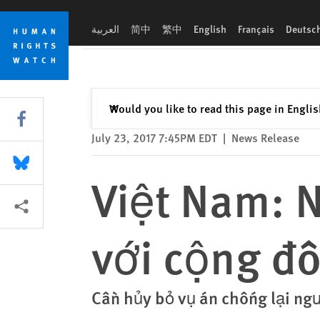
Skip
Skip
Việt Nam: Những mối đe dọa mới đối với cộng đồng mạng đa
to
to
العربية
简中
繁中
English
Français
Deutsc
cookie
main
privacy
content
notice
Close
Would you like to read this page in Engli
✕
Share this via Facebook
July 23, 2017 7:45PM EDT
|
News Release
Share this via Bluesky
Việt Nam: 
More sharing options
với cộng đ
Cần hủy bỏ vụ án chống lại ng