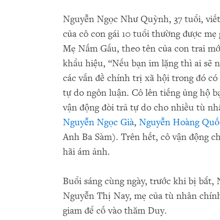
Nguyễn Ngọc Như Quỳnh, 37 tuổi, viết
của cô con gái 10 tuổi thường được mẹ 
Mẹ Nấm Gấu, theo tên của con trai mới 
khẩu hiệu, “Nếu bạn im lặng thì ai sẽ
các vấn đề chính trị xã hội trong đó có
tự do ngôn luận. Cô lên tiếng ủng hộ b
vận động đòi trả tự do cho nhiều tù n
Nguyễn Ngọc Già
,
Nguyễn Hoàng Quố
Anh Ba Sàm). Trên hết, cô vận động ch
hãi ám ảnh.
Buổi sáng cùng ngày, trước khi bị bắt
Nguyễn Thị Nay, mẹ của tù nhân chính
giam để cố vào thăm Duy.