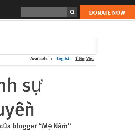
DONATE NOW
Print
Search
DONATE NOW
Available In
English
Tiếng Việt
ình sự
uyền
i của blogger “Mẹ Nấm”