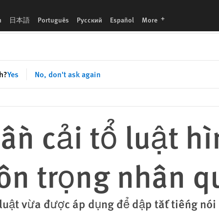
 quyền
languages
h
日本語
Português
Русский
Español
More
sh?
Yes
No, don't ask again
ần cải tổ luật h
tôn trọng nhân q
 luật vừa được áp dụng để dập tắt tiếng nó