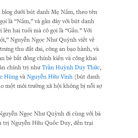
 blog dưới bút danh Mẹ Nấm, theo tên
gọi là “Nấm,” và gần đây với bút danh
lên hai tuổi mà cô gọi là “Gấu.” Với
 nói,” Nguyễn Ngọc Như Quỳnh viết về
 trưng thu đất đai, công an bạo hành, và
ạn bè bất đồng chính kiến và công khai
hân chính trị như
Trần Huỳnh Duy Thức
,
c Hùng
và
Nguyễn Hữu Vinh
(bút danh
o một môi trường xã hội không bị nỗi sợ
, Nguyễn Ngọc Như Quỳnh đi cùng với bà
 trị Nguyễn Hữu Quốc Duy, đến trại