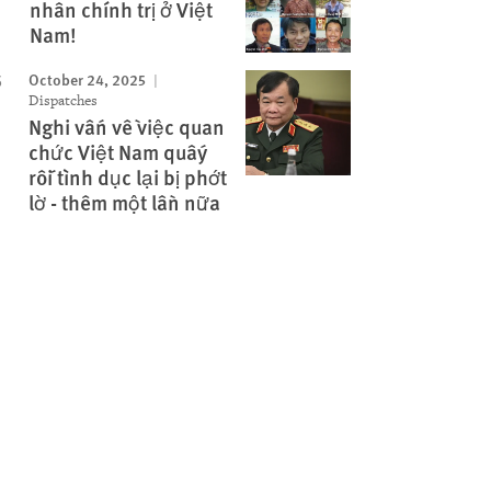
nhân chính trị ở Việt
Nam!
October 24, 2025
Dispatches
Nghi vấn về việc quan
chức Việt Nam quấy
rối tình dục lại bị phớt
lờ - thêm một lần nữa