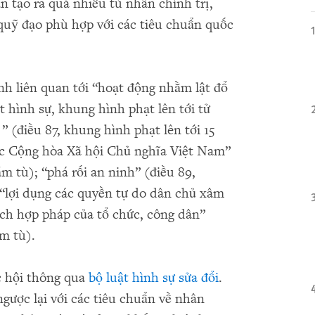
ần tạo ra quá nhiều tù nhân chính trị,
quỹ đạo phù hợp với các tiêu chuẩn quốc
nh liên quan tới “hoạt động nhằm lật đổ
 hình sự, khung hình phạt lên tới tử
” (điều 87, khung hình phạt lên tới 15
c Cộng hòa Xã hội Chủ nghĩa Việt Nam”
m tù); “phá rối an ninh” (điều 89,
 “lợi dụng các quyền tự do dân chủ xâm
ích hợp pháp của tổ chức, công dân”
ăm tù).
 hội thông qua
bộ luật hình sự sửa đổi
.
ngược lại với các tiêu chuẩn về nhân