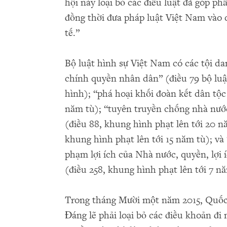
hội này loại bỏ các điều luật đã góp ph
đồng thời đưa pháp luật Việt Nam vào 
tế.”
Bộ luật hình sự Việt Nam có các tội da
chính quyền nhân dân” (điều 79 bộ luật
hình); “phá hoại khối đoàn kết dân tộc 
năm tù); “tuyên truyền chống nhà nướ
(điều 88, khung hình phạt lên tới 20 nă
khung hình phạt lên tới 15 năm tù); và
phạm lợi ích của Nhà nước, quyền, lợi 
(điều 258, khung hình phạt lên tới 7 n
Trong tháng Mười một năm 2015, Quốc
Đáng lẽ phải loại bỏ các điều khoản đi 