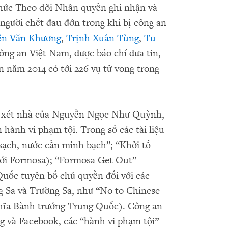
chức Theo dõi Nhân quyền ghi nhận và
người chết đau đớn trong khi bị công an
n Văn Khương
,
Trịnh Xuân Tùng
,
Tu
ông an Việt Nam, được báo chí đưa tin,
 năm 2014 có tới 226 vụ tử vong trong
m xét nhà của Nguyễn Ngọc Như Quỳnh,
n hành vi phạm tội. Trong số các tài liệu
sạch, nước cần minh bạch”; “Khởi tố
ới Formosa); “Formosa Get Out”
uốc tuyên bố chủ quyền đối với các
g Sa và Trường Sa, như “No to Chinese
hĩa Bành trướng Trung Quốc). Công an
og và Facebook, các “hành vi phạm tội”