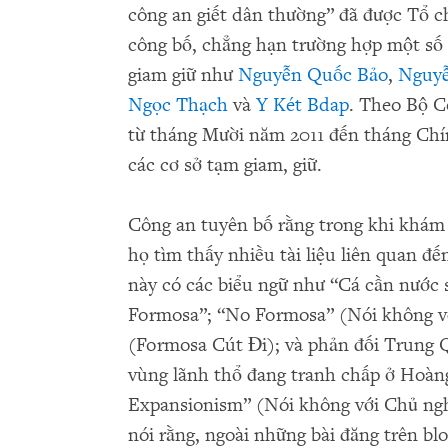
công an giết dân thường” đã được Tổ 
công bố, chẳng hạn trường hợp một số 
giam giữ như
Nguyễn Quốc Bảo
,
Nguyễ
Ngọc Thạch
và
Y Két Bdap
. Theo Bộ C
từ tháng Mười năm 2011 đến tháng Chín
các cơ sở tạm giam, giữ.
Công an tuyên bố rằng trong khi khá
họ tìm thấy nhiều tài liệu liên quan đế
này có các biểu ngữ như “Cá cần nước 
Formosa”; “No Formosa” (Nói không v
(Formosa Cút Đi); và phản đối Trung Q
vùng lãnh thổ đang tranh chấp ở Hoàn
Expansionism” (Nói không với Chủ ng
nói rằng, ngoài những bài đăng trên bl