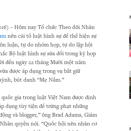
016) – Hôm nay Tổ chức Theo dõi Nhân
Nam
nên cải tổ luật hình sự để thể hiện sự
ôn luận, tự do nhóm họp, tự do lập hội
hắc Bộ luật hình sự sửa đổi trong kỳ họp
ười đến ngày 22 tháng Mười một năm
 vừa được áp dụng trong vụ bắt giữ
uỳnh, bút danh “Mẹ Nấm.”
h quốc gia trong luật Việt Nam được định
p dụng tùy tiện để trừng phạt những
t động và blogger,” ông Brad Adams, Giám
 Nhân quyền nói. “Quốc hội nên nhân cơ