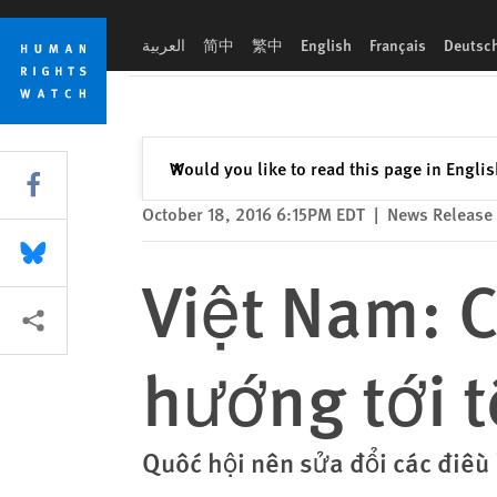
Skip
Skip
Việt Nam: Cần cải tổ luật hình sự hướng tới tôn trọng nhân
to
to
العربية
简中
繁中
English
Français
Deutsc
cookie
main
privacy
content
notice
Close
Would you like to read this page in Engli
✕
Share this via Facebook
October 18, 2016 6:15PM EDT
|
News Release
Share this via Bluesky
Việt Nam: C
More sharing options
hướng tới 
Quốc hội nên sửa đổi các điều